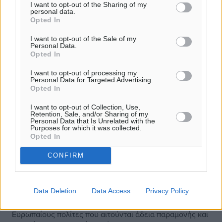
I want to opt-out of the Sharing of my
personal data.
Opted In
I want to opt-out of the Sale of my
Personal Data.
Opted In
I want to opt-out of processing my
Personal Data for Targeted Advertising.
Opted In
I want to opt-out of Collection, Use,
Retention, Sale, and/or Sharing of my
Personal Data that Is Unrelated with the
Purposes for which it was collected.
Opted In
CONFIRM
Βρετανία: Πάνω από 60.000 Έλληνες
ζητούν άδεια παραμονής λόγω Brexit
Data Deletion
Data Access
Privacy Policy
Πάνω από 2,7 εκατομμύρια αιτήσεις δέχθηκε η υπηρεσία
του βρετανικού υπουργείου Εσωτερικών από
Ευρωπαίους πολίτες που αιτούνται άδεια παραμονής και