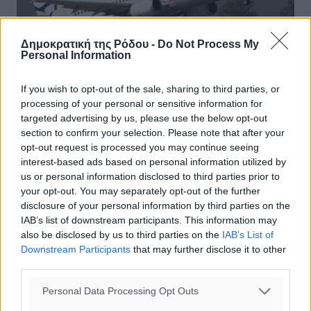
Δημοκρατική της Ρόδου -
Do Not Process My
Personal Information
If you wish to opt-out of the sale, sharing to third parties, or
processing of your personal or sensitive information for
Με 1 εκατ. περισσοτέρους επιβάτες και
targeted advertising by us, please use the below opt-out
section to confirm your selection. Please note that after your
νέο ρεκόρ 15 εκατ. στην επιβατική
opt-out request is processed you may continue seeing
κίνηση η AEGEAN το 2019
interest-based ads based on personal information utilized by
us or personal information disclosed to third parties prior to
Μετέφερε 11% περισσοτέρους επιβάτες από το
your opt-out. You may separately opt-out of the further
εξωτερικό και 3% περισσότερους στο εσωτερικό από το
disclosure of your personal information by third parties on the
προηγούμενο έτος Mε ένα νέο ρεκόρ στην επιβατική
IAB’s list of downstream participants. This information may
κίνηση, αγγίζοντας το όριο των ...
also be disclosed by us to third parties on the
IAB’s List of
Downstream Participants
that may further disclose it to other
16.01.20, 17:34
third parties.
Personal Data Processing Opt Outs