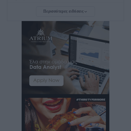
Περισσότερες ειδήσεις
ΣΕΤΕ: Σημαντική θεσμική εξέλιξη η ΚΥΑ για το ΕΧΠ
για τον τουρισμό
Ειδήσεις
•
πριν 4 ώρες
Γ. Χατζημάρκος: “Δύο μεγάλες δεσμεύσεις
Γεωργιάδη” – Κίνητρα για τους γιατρούς των νησιών
και συνεργασία Ρόδου με το Αττικόν για το
Ακτινοθεραπευτικό
Τοπικές Ειδήσεις
•
πριν 4 ώρες
Σούπερ μάρκετ: Διευρύνεται η εθνική πρωτοβουλία
για τις τιμές – Eρχονται νέες συμμετοχές εταιρειών
Ειδήσεις
•
πριν 4 ώρες
Συνελήφθησαν έξι άτομα για ηχορύπανση από
καταστήματα στο Νότιο Αιγαίο