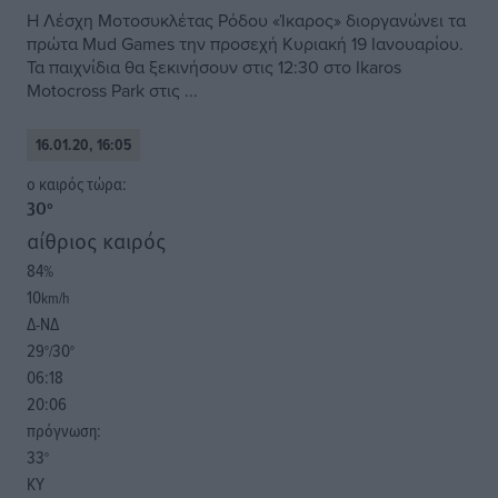
Η Λέσχη Μοτοσυκλέτας Ρόδου «Ίκαρος» διοργανώνει τα
πρώτα Mud Games την προσεχή Κυριακή 19 Ιανουαρίου.
Τα παιχνίδια θα ξεκινήσουν στις 12:30 στο Ikaros
Motocross Park στις ...
16.01.20, 16:05
o καιρός τώρα:
30
°
αίθριος καιρός
84
%
10
km/h
Δ-ΝΔ
29
30
°/
°
06:18
20:06
πρόγνωση:
33
°
ΚΥ