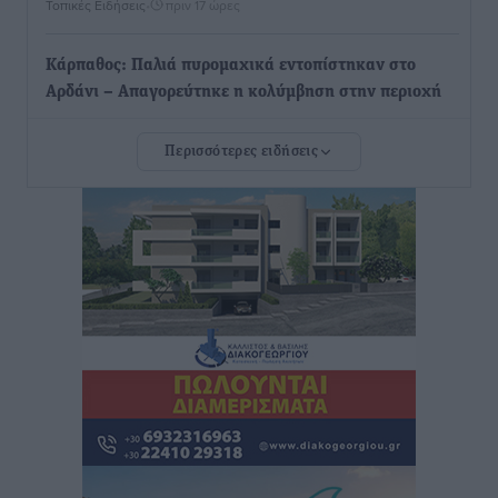
Τοπικές Ειδήσεις
•
πριν 17 ώρες
Κάρπαθος: Παλιά πυρομαχικά εντοπίστηκαν στο
Αρδάνι – Απαγορεύτηκε η κολύμβηση στην περιοχή
Τοπικές Ειδήσεις
•
πριν 17 ώρες
Περισσότερες ειδήσεις
Τουρνάς για φωτιές: «Κανένα περιθώριο
εφησυχασμού» – Σε πλήρη ετοιμότητα ο μηχανισμός
Ειδήσεις
•
πριν 18 ώρες
Καιρός: Επιμένουν οι υψηλές θερμοκρασίες – Ισχυρά
μελτέμια έως 9 μποφόρ, σε «Red Code» 6 περιοχές
Τοπικές Ειδήσεις
•
πριν 19 ώρες
Τα φοιτητικά ενοίκια «τινάζουν στον αέρα» τους
οικογενειακούς προϋπολογισμούς
Ειδήσεις
•
πριν 19 ώρες