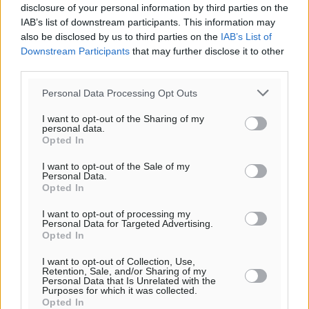
o καιρός τώρα:
disclosure of your personal information by third parties on the
IAB’s list of downstream participants. This information may
26
°
also be disclosed by us to third parties on the
IAB’s List of
αίθριος καιρός
Downstream Participants
that may further disclose it to other
49
%
third parties.
11
km/h
Personal Data Processing Opt Outs
Β
26
26
°/
°
I want to opt-out of the Sharing of my
06:20
personal data.
Opted In
20:04
πρόγνωση:
I want to opt-out of the Sale of my
30
Personal Data.
°
Opted In
ΤΡ
28
°
I want to opt-out of processing my
Personal Data for Targeted Advertising.
ΤΕ
Opted In
28
°
ΠΕ
I want to opt-out of Collection, Use,
Retention, Sale, and/or Sharing of my
30
°
Personal Data that Is Unrelated with the
Purposes for which it was collected.
ΠΑ
Opted In