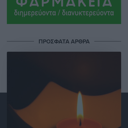
Το νέο Ειδικό Χωροταξικό για τον Τουρισμό
ξανασχεδιάζει τον επενδυτικό χάρτη της Ρόδου
Τοπικές Ειδήσεις
•
πριν 21 ώρες
Γιάννης Βασιλάκης: «Η Πρωτοβάθμια Φροντίδα
ΠΡΟΣΦΑΤΑ ΑΡΘΡΑ
Υγείας πρέπει να φτάνει σε κάθε γωνιά – Ενισχύουμε
τις δομές, δεν τις αποδυναμώνουμε»
Συνεντεύξεις
•
πριν 21 ώρες
Ιδρυμα Ωνάση: Το όραμα πίσω από τα δύο νέα
σχολεία της Ρόδου
Συνεντεύξεις
•
πριν 21 ώρες
Μιχάλης Χουρδάκης: «Η χώρα χρειάζεται μια
αξιόπιστη εναλλακτική κυβερνητική πρόταση»
Συνεντεύξεις
•
πριν 21 ώρες