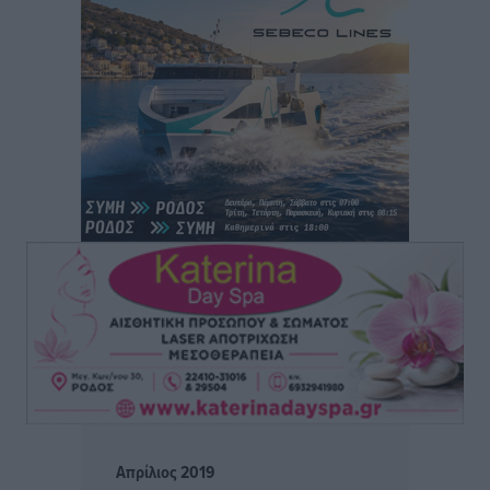
Δύο νέοι ξενώνες παραδόθηκαν στις Ένοπλες
Δυνάμεις στη νήσο Ρω
Τοπικές Ειδήσεις
•
πριν 19 ώρες
Συνεχίζεται η έξοδος του Αυγούστου – Πάνω από
34.000 αναχωρούν σήμερα μόνο από τον Πειραιά
Ειδήσεις
•
πριν 19 ώρες
Μόνιμες θέσεις στους παιδικούς σταθμούς: Οι
προϋποθέσεις, η 24μηνη εμπειρία και οι προθεσμίες
για τους δήμους
Τοπικές Ειδήσεις
•
πριν 19 ώρες
Δεύτερη πηγή εισοδήματος για τους επαγγελματίες
ψαράδες ο αλιευτικός τουρισμός
Ειδήσεις
•
πριν 19 ώρες
Απρίλιος 2019