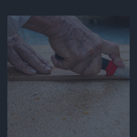
όχι με υποσχέσεις
Δημο-Κρίσεις
•
πριν 21 ώρες
Ροδάκινα: 9 οφέλη στην υγεία του ανθρώπου
Τοπικές Ειδήσεις
•
πριν 21 ώρες