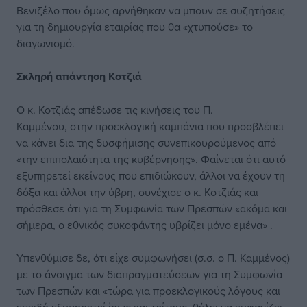
Βενιζέλο που όμως αρνήθηκαν να μπουν σε συζητήσεις
για τη δημιουργία εταιρίας που θα «χτυπούσε» το
διαγωνισμό.
Σκληρή απάντηση Κοτζιά
Ο κ. Κοτζιάς απέδωσε τις κινήσεις του Π.
Καμμένου
, στην προεκλογική καμπάνια που προσβλέπει
να κάνει δια της δυσφήμισης συνεπικουρούμενος από
«την επιπολαιότητα της κυβέρνησης». Φαίνεται ότι αυτό
εξυπηρετεί εκείνους που επιδιώκουν, άλλοι να έχουν τη
δόξα και άλλοι την ύβρη, συνέχισε ο κ. Κοτζιάς και
πρόσθεσε ότι για τη Συμφωνία των Πρεσπών «ακόμα και
σήμερα, ο εθνικός συκοφάντης υβρίζει μόνο εμένα» .
Υπενθύμισε δε, ότι είχε συμφωνήσει (σ.σ. ο Π. Καμμένος)
με το άνοιγμα των διαπραγματεύσεων για τη Συμφωνία
των Πρεσπών και «τώρα για προεκλογικούς λόγους και