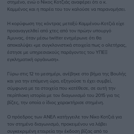
στημένο, ενώ ο Νίκος Κοτζιάς αναφέρει ότι ο κ.
Καμμένος και η παρέα του τον καλούσε να παρανομήσει.
Η κορύφωση της κόντρας μεταξύ Καμμένου-Κοτζιά είχε
προαναγγελθεί από χτες από τον πρώην υπουργό
Άμυνας, όταν μέσω twitter ενημέρωνε ότι θα
αποκαλύψει «με συγκλονιστικά στοιχεία πως ο ολετήρας,
έστησε με υπηρεσιακούς παράγοντες του ΥΠΕΞ
εγκληματική οργάνωση».
Γύρω στις 12 το μεσημέρι, ανέβηκε στο βήμα της Βουλής
και για την επόμενη ώρα, εξηγούσε τι έχει συμβεί,
σύμφωνα με τα στοιχεία που κατέθεσε, σε αυτή την
περίπλοκη ιστορία με τον διαγωνισμό του 2015 για τις
βίζες, την οποία ο ίδιος χαρακτήρισε στημένη.
Ο πρόεδρος των ΑΝΕΛ κατήγγειλε τον Νίκο Κοτζιά για
τον στημένο διαγωνισμό
, προκειμένου να λάβει
συγκεκριμένη εταιρεία την έκδοση βίζας από το