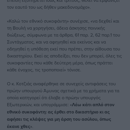
επειδή εξυπηρετεί ίσως και τρίτους, θέλει να εμφανίζει
τον εαυτό του ως δήθεν μακεδονομάχο».
«Καλώ τον εθνικό συκοφάντη» συνέχισε, «να δεχθεί και
τη Βουλή να χορηγήσει, άδεια άσκησης ποινικής
διώξεως, σύμφωνα με τα άρθρα, 61 παρ. 2, 62 παρ.1 του
Συντάγματος, και να αφηγηθεί και εκείνος και να
οδηγηθεί η υπόθεση εκεί που πρέπει, στην αίθουσα του
δικαστηρίου. Εκεί ας αποδείξει, που δεν μπορεί, όλες τις
συκοφαντίες που κάθε δεύτερη μέρα, όπως πράττει
κάθε ένοχος, τις τροποποιεί» τόνισε.
Ο κ. Κοτζιάς αναφέρθηκε σε συνεχείς αντιφάσεις του
πρώην υπουργού Άμυνας σχετικά με τα χρήματα για τα
οποία κατηγορεί ότι έλαβε ο πρώην υπουργός
Εξωτερικών, και υπογράμμισε: «
Λέω κάτι απλό στον
εθνικό συκοφάντη: ας έρθει στο δικαστήριο κι ας
αφήσει τις κλάψες για μη άρση του ασύλου, όπως
έκανε χθες
».