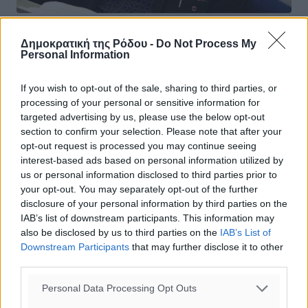
Bild: Αποδυναμώνεται ο
Δημοκρατική της Ρόδου -
Do Not Process My
Personal Information
Βαρουφάκης;-ΥΠΟΙΚ: Τερατώδες το
δημοσίευμα και ευσεβείς πόθοι
If you wish to opt-out of the sale, sharing to third parties, or
processing of your personal or sensitive information for
Σενάρια υποβάθμισης του υπουργού Οικονομικών και
targeted advertising by us, please use the below opt-out
ενίσχυσης του αντιπροέδρου Γιάννη Δραγασάκη στις
section to confirm your selection. Please note that after your
διαπραγματεύσεις με τους εταίρους προβάλει η
opt-out request is processed you may continue seeing
γερμανική εφημερίδα Bild, με ...
interest-based ads based on personal information utilized by
us or personal information disclosed to third parties prior to
14.03.15, 20:13
your opt-out. You may separately opt-out of the further
disclosure of your personal information by third parties on the
IAB’s list of downstream participants. This information may
also be disclosed by us to third parties on the
IAB’s List of
Downstream Participants
that may further disclose it to other
third parties.
Personal Data Processing Opt Outs