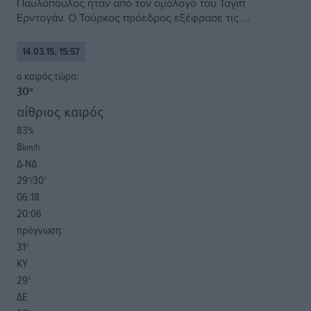
Παυλόπουλος ήταν από τον ομόλογό του Ταγίπ
Ερντογάν. Ο Τούρκος πρόεδρος εξέφρασε τις ...
14.03.15, 15:57
o καιρός τώρα:
30
°
αίθριος καιρός
83
%
8
km/h
Δ-ΝΔ
29
30
°/
°
06:18
20:06
πρόγνωση:
31
°
ΚΥ
29
°
ΔΕ