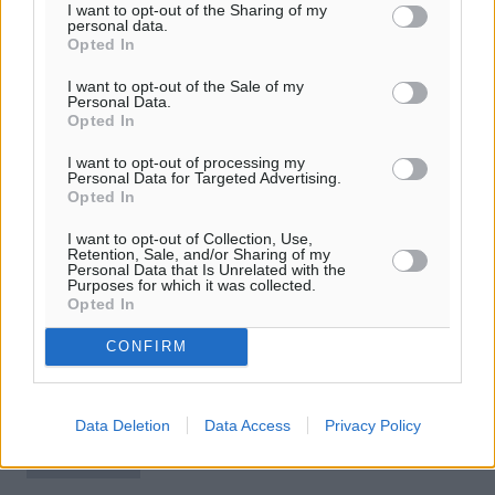
I want to opt-out of the Sharing of my
personal data.
Opted In
I want to opt-out of the Sale of my
Personal Data.
Opted In
I want to opt-out of processing my
Personal Data for Targeted Advertising.
Opted In
Σουλτς: Ελέφαντας σε υαλοπωλείο
I want to opt-out of Collection, Use,
Retention, Sale, and/or Sharing of my
καλύτερος διπλωμάτης από τον
Personal Data that Is Unrelated with the
Purposes for which it was collected.
Καμμένο
Opted In
Άκρως επικριτικός για τον υπουργό Άμυνας Πάνο
CONFIRM
Καμμένο είναι ο πρόεδρος του Ευρωπαϊκού
Κοινοβουλίου Μάρτιν Σουλτς σε συνέντευξή του που θα
δημοσιευθεί την Κυριακή στη γερμανική ...
Data Deletion
Data Access
Privacy Policy
14.03.15, 20:09