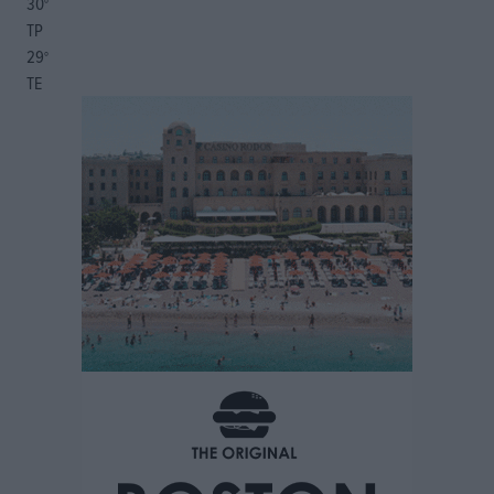
30
°
ΤΡ
29
°
ΤΕ