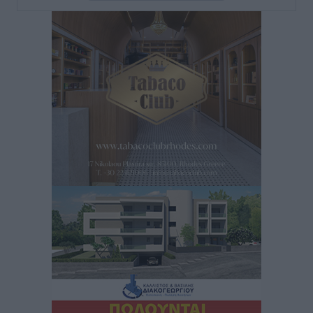
για τον τουρισμό
Ειδήσεις
•
πριν 6 ώρες
Γ. Χατζημάρκος: “Δύο μεγάλες δεσμεύσεις
Γεωργιάδη” – Κίνητρα για τους γιατρούς των νησιών
και συνεργασία Ρόδου με το Αττικόν για το
Ακτινοθεραπευτικό
Τοπικές Ειδήσεις
•
πριν 6 ώρες
Σούπερ μάρκετ: Διευρύνεται η εθνική πρωτοβουλία
για τις τιμές – Eρχονται νέες συμμετοχές εταιρειών
Ειδήσεις
•
πριν 6 ώρες
Συνελήφθησαν έξι άτομα για ηχορύπανση από
καταστήματα στο Νότιο Αιγαίο
Τοπικές Ειδήσεις
•
πριν 6 ώρες