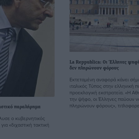
La Reppublica: Οι Έλληνες ψηφ
δεν πληρώνουν φόρους
Εκτεταμένη αναφορά κάνει σήμ
ιταλικός Τύπος στην ελληνική π
προεκλογική εκστρατεία. «Η Αθ
την ψήφο, οι Έλληνες παύουν ν
πληρώνουν φόρους», τιτλοφορεί 
σιστικό παραλήρημα
λυσε ο κυβερνητικός
ια «διχαστική τακτική