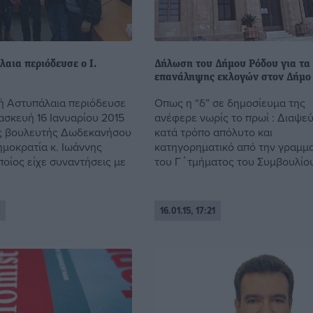
αια περιόδευσε ο Ι.
Δήλωση του Δήμου Ρόδου για τα 
επανάληψης εκλογών στον Δήμο
κή Αστυπάλαια περιόδευσε
Οπως η “δ” σε δημοσίευμα της
σκευή 16 Ιανυαρίου 2015
ανέφερε νωρίς το πρωί : Διαψε
ς βουλευτής Δωδεκανήσου
κατά τρόπο απόλυτο και
ημοκρατία κ. Ιωάννης
κατηγορηματικό από την γραμμα
ποίος είχε συναντήσεις με
του Γ΄τμήματος του Συμβουλίου 
16.01.15, 17:21