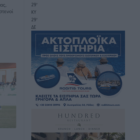
29
ας,
°
στενοί
ΚΥ
29
°
ΔΕ