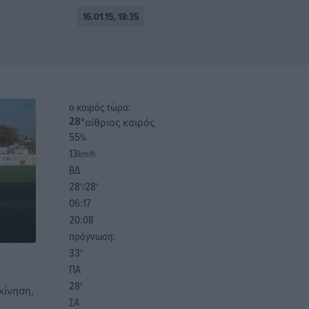
16.01.15, 18:35
o καιρός τώρα:
αίθριος καιρός
28
°
55
%
13
km/h
ΒΔ
28
28
°/
°
06:17
20:08
πρόγνωση:
33
°
ΠΑ
28
°
κίνηση,
ΣΑ