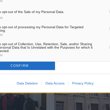
In
 Βασίλης Υψηλάντης
Επιβεβαιώνει η γερμανική κυβέ
o opt-out of the Sale of my Personal Data.
επαφές με ΣΥΡΙΖΑ
 της Λέρου υποδέχθηκαν
In
Επιβεβαιώνει η γερμανική κυβέ
λευτή Δωδεκανήσου κ.
πληροφορία της Süddeutsche Ze
ψηλάντη εκφράζοντάς του
to opt-out of processing my Personal Data for Targeted
ing.
ότι τελευταία υπάρχει δίαυλος
στασή τους για τον
In
επικοινωνίας ανάμεσα στον νυν
ι έντιμο αγώνα του των
υφυπουργό Εργασίας Γεργκ Άσ
o opt-out of Collection, Use, Retention, Sale, and/or Sharing
και ...
ersonal Data that Is Unrelated with the Purposes for which it
lected.
In
16.01.15, 17:33
CONFIRM
Data Deletion
Data Access
Privacy Policy