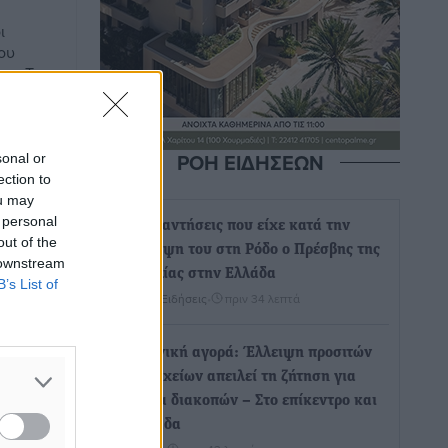
ι
του
ας. Το
χθεί
ριάς,
ΡΟΗ ΕΙΔΗΣΕΩΝ
sonal or
ection to
ou may
 personal
Οι συναντήσεις που είχε κατά την
out of the
επίσκεψη του στη Ρόδο ο Πρέσβης της
 downstream
Βραζιλίας στην Ελλάδα
B’s List of
Τοπικές Ειδήσεις
•
πριν 34 λεπτά
Γερμανική αγορά: Έλλειψη προσιτών
ξενοδοχείων απειλεί τη ζήτηση για
πακέτα διακοπών – Στο επίκεντρο και
η Ελλάδα