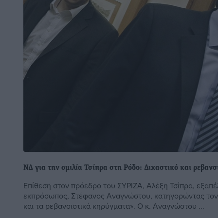
ΝΔ για την ομιλία Τσίπρα στη Ρόδο: Διχαστικό και ρεβαν
Επίθεση στον πρόεδρο του ΣΥΡΙΖΑ, Αλέξη Τσίπρα, εξαπέ
εκπρόσωπος, Στέφανος Αναγνώστου, κατηγορώντας τον γ
και τα ρεβανσιστικά κηρύγματα». Ο κ. Αναγνώστου ...