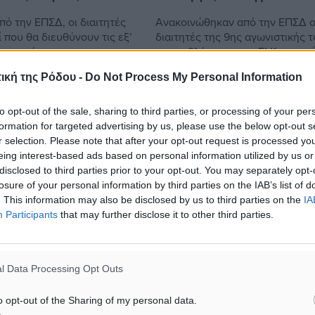
ό την ΕΠΣΔ, οι διαιτητές
Ανακοινώθηκαν από την ΕΠΣΔ ο
ί που θα διευθύνουν τις εξ’
διαιτητές της 9ης αγωνιστικής 
αμετρήσεις του
πρωταθλήματος της Γ’ Κατηγορί
ος της Β’ Κατηγορίας,
παιχνίδι που δεσπόζει, θα διεξα
ική της Ρόδου -
Do Not Process My Personal Information
δύο ομίλους της Ρόδου,
την Κυριακή, στο γήπεδο Δαματ
όπου ...
to opt-out of the sale, sharing to third parties, or processing of your per
formation for targeted advertising by us, please use the below opt-out s
16.01.15, 17:44
r selection. Please note that after your opt-out request is processed y
eing interest-based ads based on personal information utilized by us or
disclosed to third parties prior to your opt-out. You may separately opt-
losure of your personal information by third parties on the IAB’s list of
. This information may also be disclosed by us to third parties on the
IA
Participants
that may further disclose it to other third parties.
l Data Processing Opt Outs
o opt-out of the Sharing of my personal data.