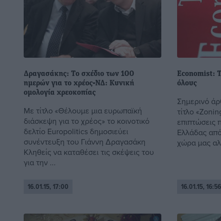
Δραγασάκης: Τo σχέδιο των 100
Economist: Τ
ημερών για το χρέος-ΝΔ: Κυνική
όλους
ομολογία χρεοκοπίας
Σημερινό άρ
Με τίτλο «Θέλουμε μια ευρωπαϊκή
τίτλο «Zonin
διάσκεψη για το χρέος» το κοινοτικό
επιπτώσεις π
δελτίο Europolitics δημοσιεύει
Ελλάδας από
συνέντευξη του Γιάννη Δραγασάκη
χώρα μας αλλ
Κληθείς να καταθέσει τις σκέψεις του
για την ...
16.01.15, 17:00
16.01.15, 16:56