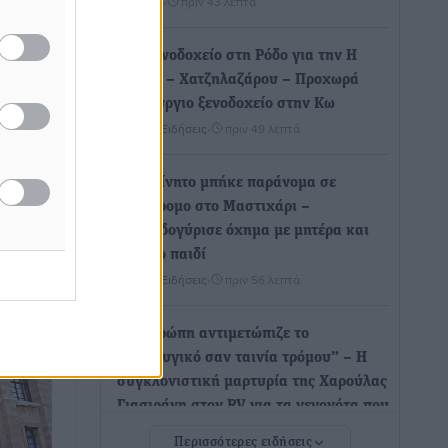
Ειδήσεις
•
πριν 43 λεπτά
ρνηση
Νέο ξενοδοχείο στη Ρόδο για την H
Hotels – Χατζηλαζάρου – Προχωρά
ρνηση
καινούργιο ξενοδοχείο στην Κω
itung,
Τοπικές Ειδήσεις
•
πριν 49 λεπτά
μουσεν
Αυτοκίνητο μπήκε παράνομα σε
μονόδρομο στο Μαστιχάρι –
Αναποδογύρισε όχημα με μητέρα και
5χρονο παιδί
Τοπικές Ειδήσεις
•
πριν 56 λεπτά
“Η Ευρώπη αντιμετώπιζε το
προσφυγικό σαν ταινία τρόμου” – Η
συγκλονιστική μαρτυρία της Χαρούλας
Γιασιράνη στον RV για τα γεγονότα που
οδήγησαν στο Σύμφωνο της Λέρου
Περισσότερες ειδήσεις