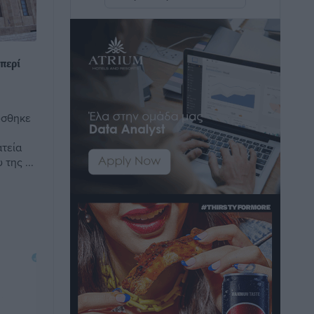
Τοπικές Ειδήσεις
•
πριν 1 ώρα
Συναυλία με τον Γιάννη Κότσιρα στις
21 Αυγούστου
περί
Πολιτιστικά
•
πριν 1 ώρα
Έκτακτη συνεδρίαση της Δημοτικής
ύσθηκε
Επιτροπής Ρόδου αύριο Παρασκευή 7
τεία
Αυγούστου
της ...
Τοπικές Ειδήσεις
•
πριν 1 ώρα
ΑΕΡΑ: Δεν σταματάει να ενισχύεται,
νέο απόκτημα ο Μητρόπουλος
Αθλητικά
•
πριν 2 ώρες
Κλεάνθης: Δουλειές μετά ευχαριστιών
στο γήπεδο, ατομικό για δύο
Αθλητικά
•
πριν 2 ώρες