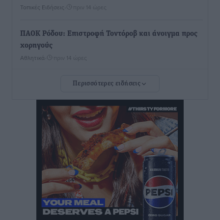
Τοπικές Ειδήσεις
•
πριν 14 ώρες
ΠΑΟΚ Ρόδου: Επιστροφή Τοντόροβ και άνοιγμα προς
χορηγούς
Αθλητικά
•
πριν 14 ώρες
Περισσότερες ειδήσεις
Rhodes Beyond Summer – Εκεί που το καλοκαίρι
είναι μόνο η αρχή
Τοπικές Ειδήσεις
•
πριν 14 ώρες
Κικίλιας: Μειώθηκαν κατά 34% οι μεταναστευτικές
ροές στα θαλάσσια σύνορα
Ειδήσεις
•
πριν 14 ώρες
Κως: Γερμανός τουρίστας κέρδισε αποζημίωση 900
ευρώ επειδή δεν βρήκε ξαπλώστρες στις
οικογενειακές διακοπές του