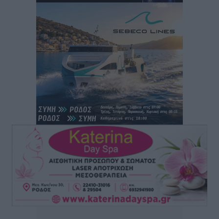
Τοπικές Ειδήσεις
•
πριν 14 ώρες
Ο γεωεντοπισμός μέσω 112 «έσωσε» Δανό περιπατητή
στη Ρόδο
Τοπικές Ειδήσεις
•
πριν 14 ώρες
Σύμη: Ανασύρθηκε σορός άνδρα – Εξετάζεται αν είναι
ο 8ος Γερμανός που αγνοούνταν μετά την παράσυρσή
ιστιοφόρου
Τοπικές Ειδήσεις
•
πριν 14 ώρες
Ερώτηση στην Ευρωπαϊκή Επιτροπή για τις
αλλεπάλληλες πυρκαγιές που ξεσπούν από μονάδες
ανακύκλωσης και ΧΥΤΑ και την επικίνδυνη έκθεση
σε καρκινογόνες τοξικές ουσίες
Ειδήσεις
•
πριν 14 ώρες
Συλλυπητήριο μήνυμα του Δημάρχου Ρόδου