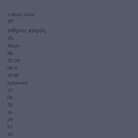
o καιρός τώρα:
25
°
αίθριος καιρός
41
%
19
km/h
ΝΔ
25
26
°/
°
06:17
20:08
πρόγνωση:
33
°
ΠΑ
28
°
ΣΑ
29
°
ΚΥ
30
°