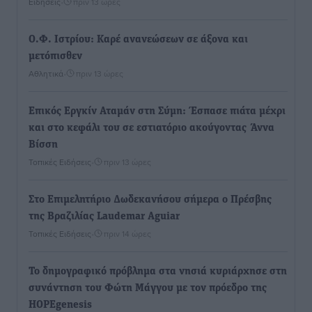
Ειδήσεις
•
πριν 13 ώρες
Ο.Φ. Ιστρίου: Καρέ ανανεώσεων σε άξονα και
μετόπισθεν
Αθλητικά
•
πριν 13 ώρες
Επικός Εργκίν Αταμάν στη Σύμη: Έσπασε πιάτα μέχρι
και στο κεφάλι του σε εστιατόριο ακούγοντας Άννα
Βίσση
Τοπικές Ειδήσεις
•
πριν 13 ώρες
Στο Επιμελητήριο Δωδεκανήσου σήμερα ο Πρέσβης
της Βραζιλίας Laudemar Aguiar
Τοπικές Ειδήσεις
•
πριν 14 ώρες
To δημογραφικό πρόβλημα στα νησιά κυριάρχησε στη
συνάντηση του Φώτη Μάγγου με τον πρόεδρο της
HOPEgenesis