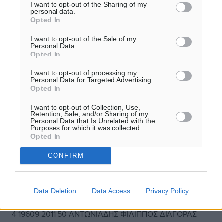
I want to opt-out of the Sharing of my
3 19633 2012 36 ΠΑΝΑΓΙΩΤΙΔΗΣ ΧΡΗΣΤΟΣ ΡΟΔΗΛΙΟΣ
personal data.
Opted In
13:22:00
I want to opt-out of the Sale of my
Personal Data.
4 21255 2013 47 ΚΑΡΠΑΘΑΚΗΣ ΝΕΚΤΑΡΙΟΣ ΡΟΔΗΛΙΟΣ
Opted In
13:54:00
I want to opt-out of processing my
Personal Data for Targeted Advertising.
ΠΑΙΔΕΣ
Opted In
1 19426 2010 51 ΓΙΑΛΛΟΥΣΗΣ ΜΑΡΙΟΣ ΡΟΔΗΛΙΟΣ
I want to opt-out of Collection, Use,
Retention, Sale, and/or Sharing of my
43:51:00
Personal Data that Is Unrelated with the
Purposes for which it was collected.
Opted In
2 18996 2011 53 ΝΤΙΑΤΣΕΝΚΟ ΓΕΩΡΓΙΟΣ ΡΟΔΗΛΙΟΣ
46:18:00
CONFIRM
3 21103 2011 54 ΣΚΑΛΕΡΗΣ ΣΤΑΜΑΤΗΣ ΑΚΑΔΗΜΙΑ ΚΩ
47:53:00
Data Deletion
Data Access
Privacy Policy
4 19609 2011 50 ΑΝΤΩΝΙΑΔΗΣ ΦΙΛΙΠΠΟΣ ΔΙΑΓΟΡΑΣ