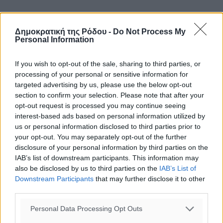
ΠΑΓΚΟΡΑΣΙΔΕΣ
Δημοκρατική της Ρόδου -
Do Not Process My
Personal Information
1 82994 2012 31 ΣΑΜΙΩΤΗ ΜΑΡΙΑ ΡΟΔΗΛΙΟΣ 13:45:00
If you wish to opt-out of the sale, sharing to third parties, or
2 82974 2012 32 ΦΩΚΙΑΝΟΥ ΑΓΓΕΛΙΚΗ ΡΟΔΗΛΙΟΣ
processing of your personal or sensitive information for
13:57:00
targeted advertising by us, please use the below opt-out
section to confirm your selection. Please note that after your
3 83059 2013 30 ΝΟΒΑ ΑΙΚΑΤΕΡΙΝΗ ΡΟΔΗΛΙΟΣ
opt-out request is processed you may continue seeing
15:12:00
interest-based ads based on personal information utilized by
us or personal information disclosed to third parties prior to
your opt-out. You may separately opt-out of the further
ΠΑΜΠΑΙΔΕΣ
disclosure of your personal information by third parties on the
IAB’s list of downstream participants. This information may
1 20113 2012 20 ΚΡΕΣΤΑΙΝΙΤΗΣ ΦΙΛΙΠΠΟΣ ΡΟΔΗΛΙΟΣ
also be disclosed by us to third parties on the
IAB’s List of
11:54:00
Downstream Participants
that may further disclose it to other
third parties.
2 18996 2013 33 ΦΑΚΟΥΛΑΣ ΝΙΚΟΛΑΟΣ ΡΟΔΗΛΙΟΣ
Personal Data Processing Opt Outs
13:14:00