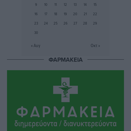
Δημο-Κρίσεις
•
πριν 18 ώρες
9
10
11
12
13
14
15
16
17
18
19
20
21
22
Το στενό της Κρεμαστής μπήκε στη λίστα των 7
23
24
25
26
27
28
29
θαυμάτων της αναμονής
30
Δημο-Κρίσεις
•
πριν 18 ώρες
« Αυγ
Οκτ »
ΣΕΤΕ: Σημαντική θεσμική εξέλιξη η ΚΥΑ για το ΕΧΠ
για τον τουρισμό
ΦΑΡΜΑΚΕΙΑ
Ειδήσεις
•
πριν 18 ώρες
Γ. Χατζημάρκος: “Δύο μεγάλες δεσμεύσεις
Γεωργιάδη” – Κίνητρα για τους γιατρούς των νησιών
και συνεργασία Ρόδου με το Αττικόν για το
Ακτινοθεραπευτικό
Τοπικές Ειδήσεις
•
πριν 18 ώρες
Σούπερ μάρκετ: Διευρύνεται η εθνική πρωτοβουλία