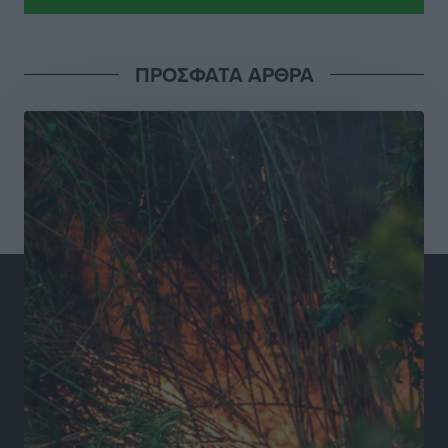
για τις τιμές – Eρχονται νέες συμμετοχές εταιρειών
Ειδήσεις
•
πριν 18 ώρες
ΠΡΟΣΦΑΤΑ ΑΡΘΡΑ
Συνελήφθησαν έξι άτομα για ηχορύπανση από
καταστήματα στο Νότιο Αιγαίο
Τοπικές Ειδήσεις
•
πριν 18 ώρες
15 Αυγούστου 2026: Πώς θα πληρωθούν όσοι
εργαστούν την αργία – Τι ισχύει για πενθήμερο,
εξαήμερο και άδειες
Ειδήσεις
•
πριν 18 ώρες
Πλούσιο πολιτιστικό πρόγραμμα τον Αύγουστο από
τον Δήμο Ρόδου
Πολιτιστικά
•
πριν 19 ώρες
Βασίλης Υψηλάντης: Ξεμπλοκάρει η έκδοση και
παραχώρηση οριστικών τίτλων κυριότητας για 224