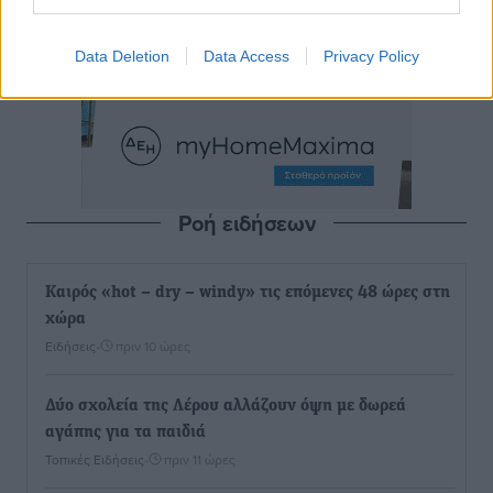
Data Deletion
Data Access
Privacy Policy
Ροή ειδήσεων
Καιρός «hot – dry – windy» τις επόμενες 48 ώρες στη
χώρα
Ειδήσεις
•
πριν 10 ώρες
Δύο σχολεία της Λέρου αλλάζουν όψη με δωρεά
αγάπης για τα παιδιά
Τοπικές Ειδήσεις
•
πριν 11 ώρες