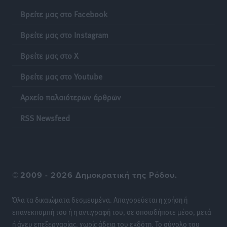
Τοπικές Ειδήσεις
•
πριν 22 ώρες
Βρείτε μας στο Facebook
Πιλοτικό πρόγραμμα για την αντιμετώπιση του
Βρείτε μας στο Instagram
λαγοκέφαλου σε Νότιο Αιγαίο και Κρήτη
Βρείτε μας στο X
Τοπικές Ειδήσεις
•
πριν 22 ώρες
Βρείτε μας στο Youtube
Οι θαυματουργές Παναγίες της Δωδεκανήσου: Τα
Αρχείο παλαιότερων άρθρων
προσωνύμια και οι θρύλοι
Ρεπορτάζ
•
πριν 22 ώρες
RSS Newsfeed
©
2009 - 2026 Δημοκρατική της Ρόδου.
Όλα τα δικαιώματα δεσμευμένα. Απαγορεύεται η χρήση ή
επανεκπομπή του ή η αντιγραφή του, σε οποιοδήποτε μέσο, μετά
ή άνευ επεξεργασίας, χωρίς άδεια του εκδότη. Το σύνολο του