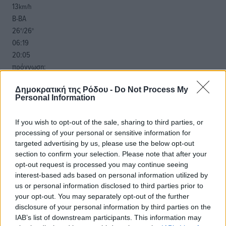
13
km/h
Β-ΒΑ
26
26
°/
°
06:19
20:05
πρόγνωση:
33
°
ΔΕ
Δημοκρατική της Ρόδου -
Do Not Process My
Personal Information
30
°
ΤΡ
If you wish to opt-out of the sale, sharing to third parties, or
28
°
processing of your personal or sensitive information for
ΤΕ
targeted advertising by us, please use the below opt-out
29
°
section to confirm your selection. Please note that after your
ΠΕ
opt-out request is processed you may continue seeing
interest-based ads based on personal information utilized by
us or personal information disclosed to third parties prior to
your opt-out. You may separately opt-out of the further
disclosure of your personal information by third parties on the
IAB’s list of downstream participants. This information may