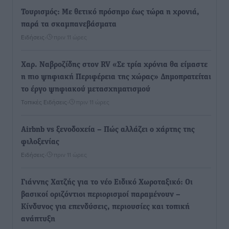
Τουρισμός: Με θετικό πρόσημο έως τώρα η χρονιά,
παρά τα σκαμπανεβάσματα
Ειδήσεις
•
πριν 11 ώρες
Χαρ. Ναβροζίδης στον RV «Σε τρία χρόνια θα είμαστε
η πιο ψηφιακή Περιφέρεια της χώρας» Δημοπρατείται
το έργο ψηφιακού μετασχηματισμού
Τοπικές Ειδήσεις
•
πριν 11 ώρες
Airbnb vs ξενοδοχεία – Πώς αλλάζει ο χάρτης της
φιλοξενίας
Ειδήσεις
•
πριν 11 ώρες
Γιάννης Χατζής για το νέο Ειδικό Χωροταξικό: Οι
βασικοί οριζόντιοι περιορισμοί παραμένουν –
Κίνδυνος για επενδύσεις, περιουσίες και τοπική
ανάπτυξη