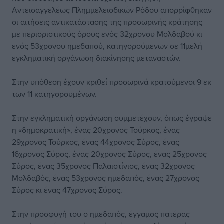
Αντεισαγγελέως Πλημμελειοδικών Ρόδου απορρίφθηκαν
οι αιτήσεις αντικατάστασης της προσωρινής κράτησης
με περιοριστικούς όρους ενός 32χρονου Μολδαβού κι
ενός 53χρονου ημεδαπού, κατηγορούμενων σε 11μελή
εγκληματική οργάνωση διακίνησης μεταναστών.
Στην υπόθεση έχουν κριθεί προσωρινά κρατούμενοι 9 εκ
των 11 κατηγορουμένων.
Στην εγκληματική οργάνωση συμμετέχουν, όπως έγραψε
η «δημοκρατική», ένας 20χρονος Τούρκος, ένας
29χρονος Τούρκος, ένας 44χρονος Σύρος, ένας
16χρονος Σύρος, ένας 20χρονος Σύρος, ένας 25χρονος
Σύρος, ένας 35χρονος Παλαιστίνιος, ένας 32χρονος
Μολδαβός, ένας 53χρονος ημεδαπός, ένας 27χρονος
Σύρος κι ένας 47χρονος Σύρος.
Στην προσφυγή του ο ημεδαπός, έγγαμος πατέρας