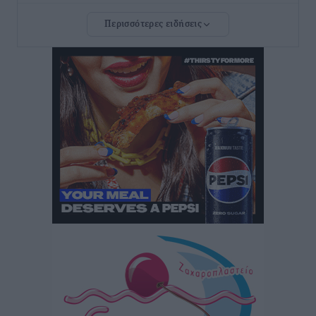
Τοπικές Ειδήσεις
•
πριν 11 ώρες
Περισσότερες ειδήσεις
Ευ. Τουρνάς: Απέναντι σε ακραία καιρικά φαινόμενα
δεν υπάρχουν περιθώρια εφησυχασμού
Ειδήσεις
•
πριν 11 ώρες
Στον Άγιο Νικόλαο Χάλκης ανοίγει ξανά το
ανανεωμένο εκκλησιαστικό μουσείο από τη Λέσχη
Lions Χάλκης
Τοπικές Ειδήσεις
•
πριν 12 ώρες
Ρόδος: «Βουλιάζει» από τουρίστες – Πάνω από 1 εκατ.
επιβάτες και 55 κρουαζιερόπλοια
Τοπικές Ειδήσεις
•
πριν 12 ώρες
Γ’ Εθνική Κατηγορία: Οι ημερομηνίες των
αγωνιστικών της κανονικής περιόδου
Αθλητικά
•
πριν 17 ώρες