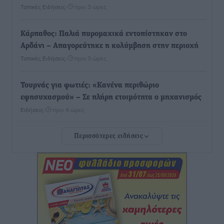
Τοπικές Ειδήσεις
•
πριν 3 ώρες
Κάρπαθος: Παλιά πυρομαχικά εντοπίστηκαν στο
Αρδάνι – Απαγορεύτηκε η κολύμβηση στην περιοχή
Τοπικές Ειδήσεις
•
πριν 3 ώρες
Τουρνάς για φωτιές: «Κανένα περιθώριο
εφησυχασμού» – Σε πλήρη ετοιμότητα ο μηχανισμός
Ειδήσεις
•
πριν 4 ώρες
Περισσότερες ειδήσεις
Καιρός: Επιμένουν οι υψηλές θερμοκρασίες – Ισχυρά
μελτέμια έως 9 μποφόρ, σε «Red Code» 6 περιοχές
Τοπικές Ειδήσεις
•
πριν 5 ώρες
Τα φοιτητικά ενοίκια «τινάζουν στον αέρα» τους
οικογενειακούς προϋπολογισμούς
Ειδήσεις
•
πριν 5 ώρες