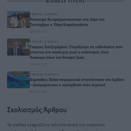
ΔΙΑΒΑΣΕ ΕΠΙΣΗΣ
ΤΟΠΙΚΈΣ ΕΙΔΉΣΕΙΣ
Επίσκεψη θα πραγματοποιήσει στη Λέρο τον
Σεπτέμβριο η Όλγα Κεφαλογιάννη
09.08.26 · 12:47
ΤΟΠΙΚΈΣ ΕΙΔΉΣΕΙΣ
Γιώργος Χατζημάρκος: Στηρίζουμε τις εκδηλώσεις που
γίνονται στα νησιά μας γιατί ο πολιτισμός είναι
δικαίωμα όλων και δύναμη ζωής
09.08.26 · 12:21
ΤΟΠΙΚΈΣ ΕΙΔΉΣΕΙΣ
Κάρπαθος: Παλιά πυρομαχικά εντοπίστηκαν στο Αρδάνι
– Απαγορεύτηκε η κολύμβηση στην περιοχή
09.08.26 · 11:53
Σχολιασμός Άρθρου
Τα σχόλια εκφράζουν αποκλειστικά τον εκάστοτε