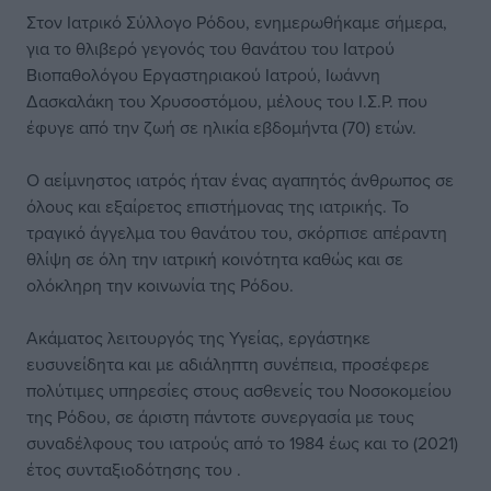
Στον Ιατρικό Σύλλογο Ρόδου, ενημερωθήκαμε σήμερα,
για το θλιβερό γεγονός του θανάτου του Ιατρού
Βιοπαθολόγου Εργαστηριακού Ιατρού, Ιωάννη
Δασκαλάκη του Χρυσοστόμου, μέλους του Ι.Σ.Ρ. που
έφυγε από την ζωή σε ηλικία εβδομήντα (70) ετών.
Ο αείμνηστος ιατρός ήταν ένας αγαπητός άνθρωπος σε
όλους και εξαίρετος επιστήμονας της ιατρικής. Το
τραγικό άγγελμα του θανάτου του, σκόρπισε απέραντη
θλίψη σε όλη την ιατρική κοινότητα καθώς και σε
ολόκληρη την κοινωνία της Ρόδου.
Ακάματος λειτουργός της Υγείας, εργάστηκε
ευσυνείδητα και με αδιάληπτη συνέπεια, προσέφερε
πολύτιμες υπηρεσίες στους ασθενείς του Νοσοκομείου
της Ρόδου, σε άριστη πάντοτε συνεργασία με τους
συναδέλφους του ιατρούς από το 1984 έως και το (2021)
έτος συνταξιοδότησης του .