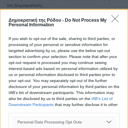
της Δημοκρατικής.
Δημοκρατική της Ρόδου -
Do Not Process My
Personal Information
If you wish to opt-out of the sale, sharing to third parties, or
o καιρός τώρα:
processing of your personal or sensitive information for
32
°
targeted advertising by us, please use the below opt-out
αίθριος καιρός
section to confirm your selection. Please note that after your
opt-out request is processed you may continue seeing
51
%
interest-based ads based on personal information utilized by
8
km/h
us or personal information disclosed to third parties prior to
Β-ΒΔ
your opt-out. You may separately opt-out of the further
32
32
°/
°
disclosure of your personal information by third parties on the
06:19
IAB’s list of downstream participants. This information may
20:05
also be disclosed by us to third parties on the
IAB’s List of
Downstream Participants
that may further disclose it to other
πρόγνωση:
third parties.
32
°
ΔΕ
Personal Data Processing Opt Outs
29
°