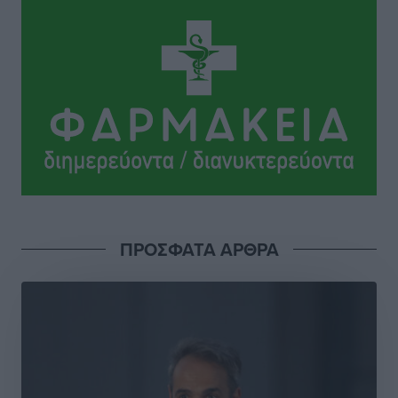
Το νέο Ειδικό Χωροταξικό για τον Τουρισμό
ξανασχεδιάζει τον επενδυτικό χάρτη της Ρόδου
Τοπικές Ειδήσεις
•
πριν 7 ώρες
Γιάννης Βασιλάκης: «Η Πρωτοβάθμια Φροντίδα
Υγείας πρέπει να φτάνει σε κάθε γωνιά – Ενισχύουμε
τις δομές, δεν τις αποδυναμώνουμε»
Συνεντεύξεις
•
πριν 7 ώρες
Ιδρυμα Ωνάση: Το όραμα πίσω από τα δύο νέα
ΠΡΟΣΦΑΤΑ ΑΡΘΡΑ
σχολεία της Ρόδου
Συνεντεύξεις
•
πριν 7 ώρες
Μιχάλης Χουρδάκης: «Η χώρα χρειάζεται μια
αξιόπιστη εναλλακτική κυβερνητική πρόταση»
Συνεντεύξεις
•
πριν 7 ώρες