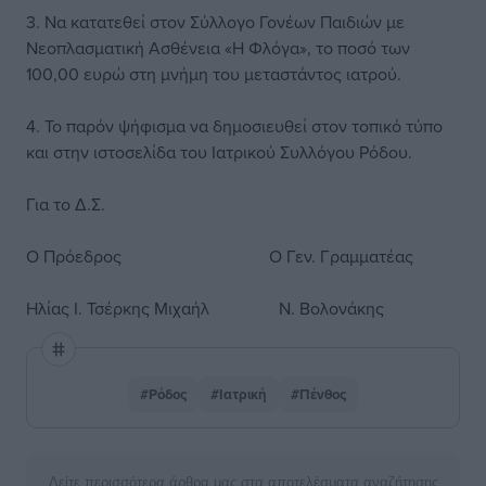
3. Να κατατεθεί στον Σύλλογο Γονέων Παιδιών με
Νεοπλασματική Ασθένεια «Η Φλόγα», το ποσό των
100,00 ευρώ στη μνήμη του μεταστάντος ιατρού.
4. Το παρόν ψήφισμα να δημοσιευθεί στον τοπικό τύπο
και στην ιστοσελίδα του Ιατρικού Συλλόγου Ρόδου.
Για το Δ.Σ.
Ο Πρόεδρος Ο Γεν. Γραμματέας
Ηλίας Ι. Τσέρκης Μιχαήλ Ν. Βολονάκης
#Ρόδος
#Ιατρική
#Πένθος
Δείτε περισσότερα άρθρα μας στα αποτελέσματα αναζήτησης