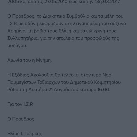
2005 και από τις 27.05.2010 έως και την 13η.03.2017.
Ο Πρόεδρος, το Διοικητικό Συμβούλιο και τα μέλη του
Ι.Σ.Ρ. με οδύνη εκφράζουν στην αγαπημένη του σύζυγο
Ασημίνα, τη βαθιά τους θλίψη και τα ειλικρινή τους
Συλλυπητήρια, για την απώλεια του προσφιλούς της
συζύγου.
Αιωνία του η Μνήμη.
Η Εξόδιος Ακολουθία θα τελεστεί στον ιερό Ναό
Παμμεγίστων Ταξιαρχών του Δημοτικού Κοιμητηρίου
Ρόδου τη Δευτέρα 21 Αυγούστου και ώρα 16.00.
Για τον Ι.Σ.Ρ.
Ο Πρόεδρος
Ηλίας Ι. Τσέρκης