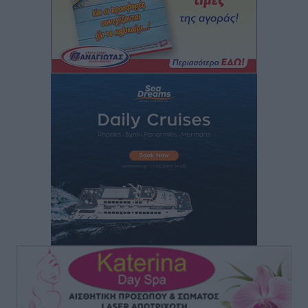
Δύο νέοι ξενώνες παραδόθηκαν στις Ένοπλες
Δυνάμεις στη νήσο Ρω
Τοπικές Ειδήσεις
•
πριν 5 ώρες
Συνεχίζεται η έξοδος του Αυγούστου – Πάνω από
34.000 αναχωρούν σήμερα μόνο από τον Πειραιά
Ειδήσεις
•
πριν 5 ώρες
Μόνιμες θέσεις στους παιδικούς σταθμούς: Οι
προϋποθέσεις, η 24μηνη εμπειρία και οι προθεσμίες
για τους δήμους
Τοπικές Ειδήσεις
•
πριν 5 ώρες
Δεύτερη πηγή εισοδήματος για τους επαγγελματίες
ψαράδες ο αλιευτικός τουρισμός
Ειδήσεις
•
πριν 6 ώρες