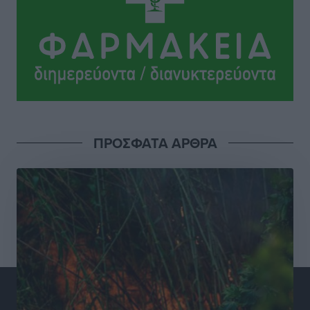
Γεωργιάδη” – Κίνητρα για τους γιατρούς των νησιών
και συνεργασία Ρόδου με το Αττικόν για το
Ακτινοθεραπευτικό
Τοπικές Ειδήσεις
•
πριν 11 ώρες
Σούπερ μάρκετ: Διευρύνεται η εθνική πρωτοβουλία
για τις τιμές – Eρχονται νέες συμμετοχές εταιρειών
Ειδήσεις
•
πριν 11 ώρες
ΠΡΟΣΦΑΤΑ ΑΡΘΡΑ
Συνελήφθησαν έξι άτομα για ηχορύπανση από
καταστήματα στο Νότιο Αιγαίο
Τοπικές Ειδήσεις
•
πριν 11 ώρες
15 Αυγούστου 2026: Πώς θα πληρωθούν όσοι
εργαστούν την αργία – Τι ισχύει για πενθήμερο,
εξαήμερο και άδειες
Ειδήσεις
•
πριν 11 ώρες