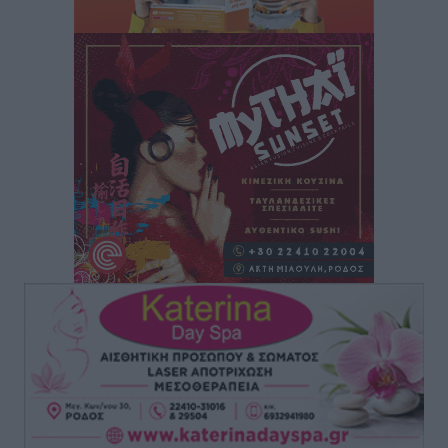
Ρόδος: «Βουλιάζει» από τουρίστες – Πάνω από 1 εκατ.
επιβάτες και 55 κρουαζιερόπλοια
Τοπικές Ειδήσεις
•
πριν 5 ώρες
Γ’ Εθνική Κατηγορία: Οι ημερομηνίες των
αγωνιστικών της κανονικής περιόδου
Αθλητικά
•
πριν 10 ώρες
Συνελήφθησαν δύο άτομα στην Κάρπαθο για άγρα
πελατών
Τοπικές Ειδήσεις
•
πριν 10 ώρες
Χωρίς υποχρεωτική παρουσία μικρών στη 12άδα
Αθλητικά
•
πριν 10 ώρες
Ο Πελεκάνος, οι ανεμογεννήτριες και μια κοινότητα
που κανείς δεν ρώτησε
Δημο-Κρίσεις
•
πριν 11 ώρες