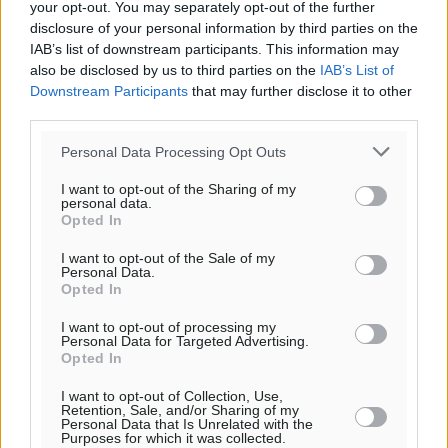
χώρα
your opt-out. You may separately opt-out of the further
disclosure of your personal information by third parties on the
Ειδήσεις
•
πριν 3 ώρες
IAB’s list of downstream participants. This information may
also be disclosed by us to third parties on the
IAB’s List of
Δύο σχολεία της Λέρου αλλάζουν όψη με δωρεά
Downstream Participants
that may further disclose it to other
αγάπης για τα παιδιά
third parties.
Τοπικές Ειδήσεις
•
πριν 4 ώρες
Personal Data Processing Opt Outs
Τουρισμός: Με θετικό πρόσημο έως τώρα η χρονιά,
I want to opt-out of the Sharing of my
personal data.
παρά τα σκαμπανεβάσματα
Opted In
Ειδήσεις
•
πριν 4 ώρες
I want to opt-out of the Sale of my
Personal Data.
Opted In
Χαρ. Ναβροζίδης στον RV «Σε τρία χρόνια θα είμαστε
η πιο ψηφιακή Περιφέρεια της χώρας» Δημοπρατείται
I want to opt-out of processing my
το έργο ψηφιακού μετασχηματισμού
Personal Data for Targeted Advertising.
Opted In
Τοπικές Ειδήσεις
•
πριν 4 ώρες
I want to opt-out of Collection, Use,
Retention, Sale, and/or Sharing of my
Airbnb vs ξενοδοχεία – Πώς αλλάζει ο χάρτης της
Personal Data that Is Unrelated with the
Purposes for which it was collected.
φιλοξενίας