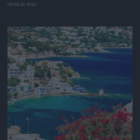
08.08.26 18:50
Πρωτάθλημα Καλαθοσφαίρισης Δικηγορικών
Συλλόγων Ελλάδας και Κύπρου: Η Ρόδος φιλοξένησε
με επιτυχία την 17η διοργάνωση
Αθλητικά
•
πριν 12 ώρες
Φοιτητική στέγη: «Φωτιά» τα ενοίκια σε Αθήνα και
Θεσσαλονίκη – Έως 800 ευρώ στο Ρέθυμνο
Ειδήσεις
•
πριν 13 ώρες
Η Τουρκία σε νέο «κρεσέντο» προκλήσεων στο Αιγαίο
με 18 παραβάσεις και παραβιάσεις
Ειδήσεις
•
πριν 13 ώρες
Θερινές εκπτώσεις 2026 έως τις 31 Αυγούστου – Τι
πρέπει να προσέξουν οι καταναλωτές
Ειδήσεις
•
πριν 13 ώρες