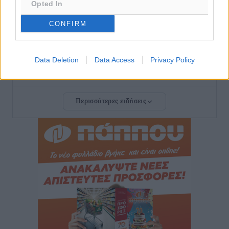
Opted In
Ειδήσεις
•
πριν 4 ώρες
CONFIRM
Γιάννης Χατζής για το νέο Ειδικό Χωροταξικό: Οι
βασικοί οριζόντιοι περιορισμοί παραμένουν –
Data Deletion
Data Access
Privacy Policy
Κίνδυνος για επενδύσεις, περιουσίες και τοπική
ανάπτυξη
Τοπικές Ειδήσεις
•
πριν 4 ώρες
Περισσότερες ειδήσεις
Ευ. Τουρνάς: Απέναντι σε ακραία καιρικά φαινόμενα
δεν υπάρχουν περιθώρια εφησυχασμού
Ειδήσεις
•
πριν 4 ώρες
Στον Άγιο Νικόλαο Χάλκης ανοίγει ξανά το
ανανεωμένο εκκλησιαστικό μουσείο από τη Λέσχη
Lions Χάλκης
Τοπικές Ειδήσεις
•
πριν 4 ώρες