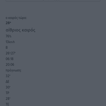
o καιρός τώρα:
28
°
αίθριος καιρός
76
%
13
km/h
Β
26
27
°/
°
06:18
20:06
πρόγνωση:
32
°
ΔΕ
30
°
ΤΡ
28
°
ΤΕ