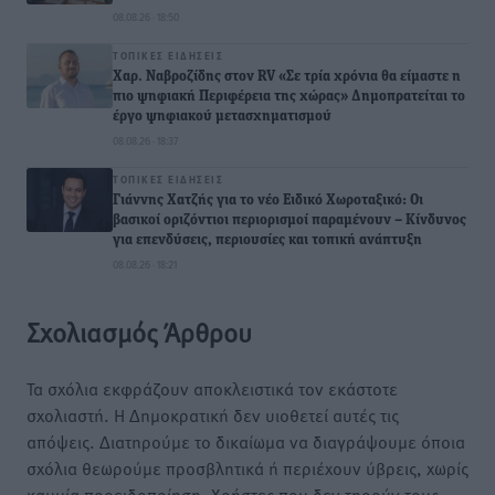
08.08.26 · 18:50
ΤΟΠΙΚΈΣ ΕΙΔΉΣΕΙΣ
Χαρ. Ναβροζίδης στον RV «Σε τρία χρόνια θα είμαστε η
πιο ψηφιακή Περιφέρεια της χώρας» Δημοπρατείται το
έργο ψηφιακού μετασχηματισμού
08.08.26 · 18:37
ΤΟΠΙΚΈΣ ΕΙΔΉΣΕΙΣ
Γιάννης Χατζής για το νέο Ειδικό Χωροταξικό: Οι
βασικοί οριζόντιοι περιορισμοί παραμένουν – Κίνδυνος
για επενδύσεις, περιουσίες και τοπική ανάπτυξη
08.08.26 · 18:21
Σχολιασμός Άρθρου
Τα σχόλια εκφράζουν αποκλειστικά τον εκάστοτε
σχολιαστή. Η Δημοκρατική δεν υιοθετεί αυτές τις
απόψεις. Διατηρούμε το δικαίωμα να διαγράψουμε όποια
σχόλια θεωρούμε προσβλητικά ή περιέχουν ύβρεις, χωρίς
καμμία προειδοποίηση. Χρήστες που δεν τηρούν τους