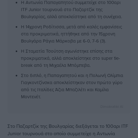
Η Αντωνία Παπαγαπητού συμμετείχε στο 100αρι
ITF Junior τουρνουά στο Παζαρτζίκ της
Βουλγαρίας, αλλά αποκλείστηκε από τη συνέχεια.
Η 14χρονη Ροδίτισσα, μετά από καλές εμφανίσεις
στα προκριματικά, ηττήθηκε από την 15χρονη
Βουλγάρα Ράγια Μάρκοβα με 6-0, 7-6 (3).
Η Σταματία Τσούτση αγωνίστηκε επίσης στα
προκριματικά, αλλά αποκλείστηκε στο super tie-
break από τη Μιχαέλα Μπόμπεβα.
Στο διπλό, η Παπαγαπητού και η Πολωνή Ολίμπια
Γιαγκοντζίνσκα αποκλείστηκαν στον πρώτο γύρο
από τις Ιταλίδες Άζια Μπαζιλέτι και Καμίλα
Μοντενέτ.
Dimokratiki AI
Στο Παζαρτζίκ της Βουλγαρίας διεξάγεται το 100αρι ITF
Junior τουρνουά στο οποίο συμμετείχε η Αντωνία