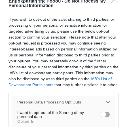
Δημοκρατική της Ρόδου -
Do Not Process My
Personal Information
If you wish to opt-out of the sale, sharing to third parties, or
processing of your personal or sensitive information for
targeted advertising by us, please use the below opt-out
section to confirm your selection. Please note that after your
opt-out request is processed you may continue seeing
interest-based ads based on personal information utilized by
us or personal information disclosed to third parties prior to
your opt-out. You may separately opt-out of the further
disclosure of your personal information by third parties on the
IAB’s list of downstream participants. This information may
Ροή ειδήσεων
also be disclosed by us to third parties on the
IAB’s List of
Downstream Participants
that may further disclose it to other
third parties.
Η Meridiam ξεκλειδώνει τις έρευνες βυθού στη
Personal Data Processing Opt Outs
θαλάσσια περιοχή Κάσου και Καρπάθου
Τοπικές Ειδήσεις
•
πριν 2 ώρες
I want to opt-out of the Sharing of my
personal data.
Opted In
Παρουσίαση βιβλίου του Α. Χατζημιχαήλ – Τιμητική