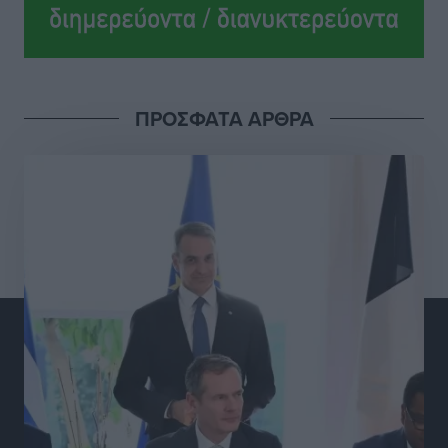
Ολοκλήρωση του έργου αναβάθμισης των
υποδομών του Νεστορίδειου Μελάθρου
Τοπικές Ειδήσεις
•
πριν 7 ώρες
ΠΡΟΣΦΑΤΑ ΑΡΘΡΑ
Γ.Σ. Διαγόρας: Στα «κυανέρυθρα» ο Janni Pembe
Αθλητικά
•
πριν 8 ώρες
Σύλληψη 21χρονου για ναρκωτικά στη Ρόδο
Τοπικές Ειδήσεις
•
πριν 8 ώρες
Με 13,1% κάλυψη εργαζομένων από συλλογικές
συμβάσεις, η Ελλάδα στον “πάτο” της ΕΕ
Απόψεις
•
πριν 9 ώρες
Στο νοσοκομείο της Ρόδου αύριο ο Άδωνις Γεωργιάδης
Τοπικές Ειδήσεις
•
πριν 9 ώρες