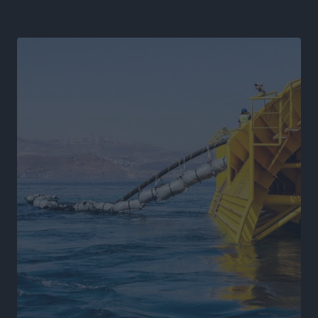
Η Μανίσα πήρε Buie και Davis
Αθλητικά
•
πριν 9 ώρες
Γ.Σ. Ηπιόνη: «Προπονητική ομάδα με εμπειρία,
επιστημονική γνώση και σύγχρονες μεθόδους»
Αθλητικά
•
πριν 9 ώρες
Α.Σ. Ρόδος: Ξανά στα «πράσινα» ο Νίκος Κοντίτσης
Αθλητικά
•
πριν 9 ώρες
Συναυλία Μάριου Φραγκούλη – Γιώργου Περρή στην
Κάσο
Πολιτιστικά
•
πριν 10 ώρες
Την άρση των εμποδίων για την άμεση λειτουργία του
βρεφονηπιακού σταθμού στην Κάσο, ζητά ο Μάνος
Κόνσολας