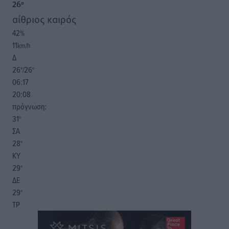
26
°
αίθριος καιρός
42
%
11
km/h
Δ
26
26
°/
°
06:17
20:08
πρόγνωση:
31
°
ΣΑ
28
°
ΚΥ
29
°
ΔΕ
29
°
ΤΡ