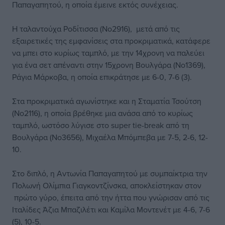
Παπαγαπητού, η οποία έμεινε εκτός συνέχειας.
Η ταλαντούχα Ροδίτισσα (Νο2916), μετά από τις
εξαιρετικές της εμφανίσεις στα προκριματικά, κατάφερε
να μπει στο κυρίως ταμπλό, με την 14χρονη να παλεύει
για ένα σετ απέναντι στην 15χρονη Βουλγάρα (Νο1369),
Ράγια Μάρκοβα, η οποία επικράτησε με 6-0, 7-6 (3).
Στα προκριματικά αγωνίστηκε και η Σταματία Τσούτση
(Νο2116), η οποία βρέθηκε μια ανάσα από το κυρίως
ταμπλό, ωστόσο λύγισε στο super tie-break από τη
Βουλγάρα (Νο3656), Μιχαέλα Μπόμπεβα με 7-5, 2-6, 12-
10.
Στο διπλό, η Αντωνία Παπαγαπητού με συμπαίκτρια την
Πολωνή Ολίμπια Γιαγκοντζίνσκα, αποκλείστηκαν στον
πρώτο γύρο, έπειτα από την ήττα που γνώρισαν από τις
Ιταλίδες Άζια Μπαζιλέτι και Καμίλα Μοντενέτ με 4-6, 7-6
(5), 10-5.