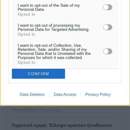
I want to opt-out of the Sale of my
εκδήλωση για τους αυτοδιοικητικούς της Κω
Personal Data.
Πολιτιστικά
•
πριν 3 ώρες
Opted In
I want to opt-out of processing my
Εγκρίθηκε η ηλεκτρική διασύνδεση Ρόδου και Κω
Personal Data for Targeted Advertising.
Opted In
μέσω υποβρύχιων καλωδίων με την ηπειρωτική
Ελλάδα
I want to opt-out of Collection, Use,
Retention, Sale, and/or Sharing of my
Τοπικές Ειδήσεις
•
πριν 4 ώρες
Personal Data that Is Unrelated with the
Purposes for which it was collected.
Opted In
Νέο ανακαινισμένο δημοτικό τουριστικό γραφείο
στην Πάτμο
CONFIRM
Τοπικές Ειδήσεις
•
πριν 4 ώρες
Data Deletion
Data Access
Privacy Policy
Οι συναντήσεις που είχε κατά την επίσκεψη του στη
Ρόδο ο Πρέσβης της Βραζιλίας στην Ελλάδα
Τοπικές Ειδήσεις
•
πριν 5 ώρες
Γερμανική αγορά: Έλλειψη προσιτών ξενοδοχείων