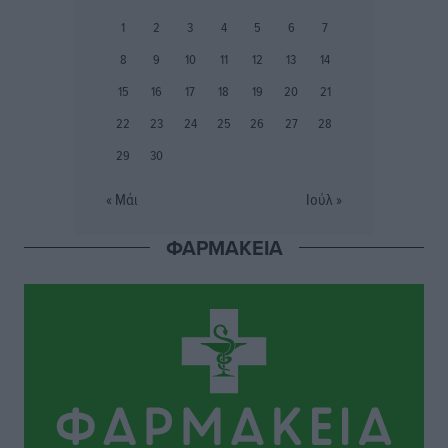
Φοίβος: Εν αναμονή του Νίκου Λαζίδη
1
2
3
4
5
6
7
Αθλητικά
•
πριν 6 ώρες
8
9
10
11
12
13
14
Ιάλυσος Β’: Νωρίς νωρίς μπήκαν στα βάσανα της
15
16
17
18
19
20
21
προετοιμασίας
22
23
24
25
26
27
28
Αθλητικά
•
πριν 6 ώρες
29
30
Εθνικός Αρχίπολης: Μεγάλο βήμα προόδου η ίδρυση
« Μάι
Ιούλ »
Ακαδημίας
Αθλητικά
•
πριν 6 ώρες
ΦΑΡΜΑΚΕΙΑ
Ιππότες: Με το βλέμμα στραμμένο στο μέλλον
Αθλητικά
•
πριν 6 ώρες
ΠΑΜΕ ΣΤΟΙΧΗΜΑ: Περισσότερα από 95 εκατομμύρια
ευρώ σε κέρδη μοίρασε τον Ιούλιο
Αθλητικά
•
πριν 6 ώρες