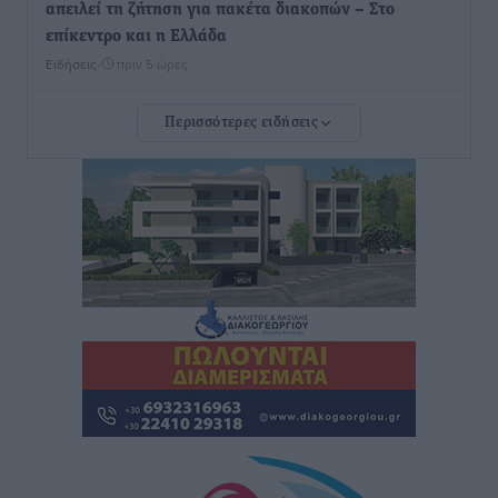
απειλεί τη ζήτηση για πακέτα διακοπών – Στο
επίκεντρο και η Ελλάδα
Ειδήσεις
•
πριν 5 ώρες
Περισσότερες ειδήσεις
Νέο ξενοδοχείο στη Ρόδο για την H Hotels –
Χατζηλαζάρου – Προχωρά καινούργιο ξενοδοχείο
στην Κω
Τοπικές Ειδήσεις
•
πριν 5 ώρες
Αυτοκίνητο μπήκε παράνομα σε μονόδρομο στο
Μαστιχάρι – Αναποδογύρισε όχημα με μητέρα και
5χρονο παιδί
Τοπικές Ειδήσεις
•
πριν 5 ώρες
“Η Ευρώπη αντιμετώπιζε το προσφυγικό σαν ταινία
τρόμου” – Η συγκλονιστική μαρτυρία της Χαρούλας
Γιασιράνη στον RV για τα γεγονότα που οδήγησαν στο
Σύμφωνο της Λέρου