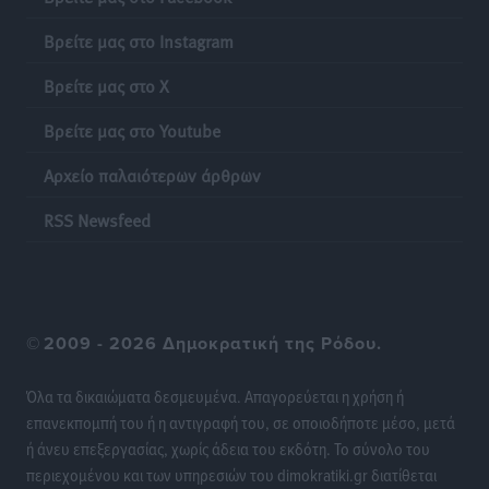
εργατικές κατοικίες στη Ρόδο
Τοπικές Ειδήσεις
•
πριν 23 ώρες
Βρείτε μας στο Instagram
Βρείτε μας στο X
ΣΕΓΑΣ: Πιστώθηκαν τα έξοδα μετακίνησης του
Πανελληνίου Πρωταθλήματος Κ20 στα σωματεία
Βρείτε μας στο Youtube
Αθλητικά
•
πριν 23 ώρες
Αρχείο παλαιότερων άρθρων
Ευρωπαϊκό Πρωτάθλημα Στίβου: Πότε αγωνίζονται η
RSS Newsfeed
Μαγκούλια, η Σπανουδάκη και ο Κριτούλης
Αθλητικά
•
πριν 23 ώρες
Εθνική Παίδων: Ο Χριστοδούλου και η καλύτερη
©
2009 - 2026 Δημοκρατική της Ρόδου.
φουρνιά των τελευταίων ετών
Αθλητικά
•
πριν 23 ώρες
Όλα τα δικαιώματα δεσμευμένα. Απαγορεύεται η χρήση ή
επανεκπομπή του ή η αντιγραφή του, σε οποιοδήποτε μέσο, μετά
Διαγόρας: Ανανέωσε ο Μιχάλης Χατζηγεωργίου
ή άνευ επεξεργασίας, χωρίς άδεια του εκδότη. Το σύνολο του
Αθλητικά
•
πριν 23 ώρες
περιεχομένου και των υπηρεσιών του dimokratiki.gr διατίθεται