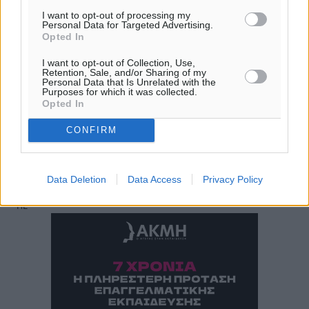
Β-ΒΑ
I want to opt-out of processing my
30
31
°/
°
Personal Data for Targeted Advertising.
Opted In
06:19
20:05
I want to opt-out of Collection, Use,
πρόγνωση:
Retention, Sale, and/or Sharing of my
Personal Data that Is Unrelated with the
33
°
Purposes for which it was collected.
Opted In
ΔΕ
30
°
CONFIRM
ΤΡ
28
°
ΤΕ
Data Deletion
Data Access
Privacy Policy
29
°
ΠΕ