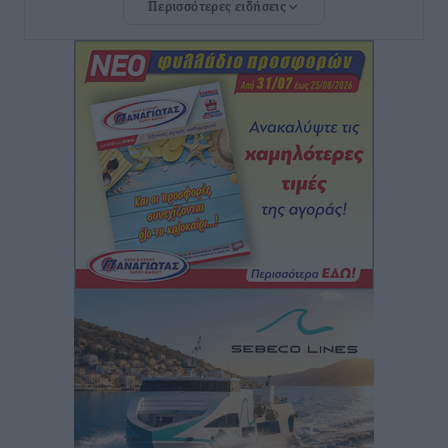
Περισσότερες ειδήσεις
Οδηγός στη Ρόδο τράκαρε σταθμευμένο αυτοκίνητο,
παρέσυρε 72χρονο και διέφυγε
Τοπικές Ειδήσεις
•
πριν 50 λεπτά
Το νέο Ειδικό Χωροταξικό για τον Τουρισμό
ξανασχεδιάζει τον επενδυτικό χάρτη της Ρόδου
Τοπικές Ειδήσεις
•
πριν 2 ώρες
Γιάννης Βασιλάκης: «Η Πρωτοβάθμια Φροντίδα
Υγείας πρέπει να φτάνει σε κάθε γωνιά – Ενισχύουμε
τις δομές, δεν τις αποδυναμώνουμε»
Συνεντεύξεις
•
πριν 2 ώρες
Ιδρυμα Ωνάση: Το όραμα πίσω από τα δύο νέα
σχολεία της Ρόδου
Συνεντεύξεις
•
πριν 2 ώρες
Μιχάλης Χουρδάκης: «Η χώρα χρειάζεται μια