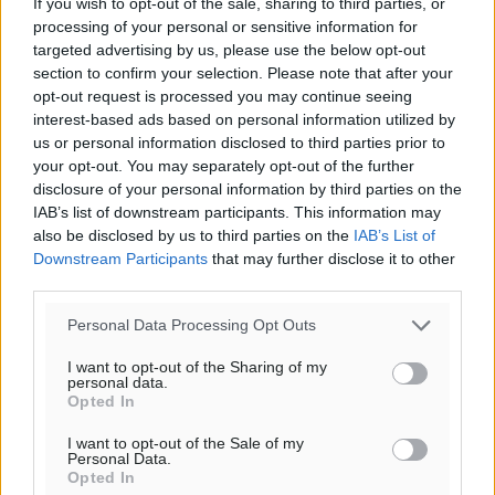
If you wish to opt-out of the sale, sharing to third parties, or
processing of your personal or sensitive information for
targeted advertising by us, please use the below opt-out
section to confirm your selection. Please note that after your
Υπενθύμιση:
opt-out request is processed you may continue seeing
interest-based ads based on personal information utilized by
Για την μερική αναπαραγωγή της είδησης από άλλες
us or personal information disclosed to third parties prior to
ιστοσελίδες είναι απαραίτητη η χρήση του παρακάτω
your opt-out. You may separately opt-out of the further
disclosure of your personal information by third parties on the
παρεχόμενου συνδέσμου παραπομπής προς το άρθρο
IAB’s list of downstream participants. This information may
της Δημοκρατικής.
also be disclosed by us to third parties on the
IAB’s List of
Downstream Participants
that may further disclose it to other
third parties.
Personal Data Processing Opt Outs
o καιρός τώρα:
I want to opt-out of the Sharing of my
personal data.
29
°
Opted In
αίθριος καιρός
I want to opt-out of the Sale of my
57
%
Personal Data.
13
Opted In
km/h