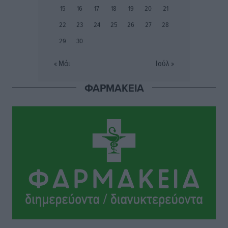
Ιάλυσος Β’: Νωρίς νωρίς μπήκαν στα βάσανα της
15
16
17
18
19
20
21
προετοιμασίας
22
23
24
25
26
27
28
Αθλητικά
•
πριν 8 ώρες
29
30
Εθνικός Αρχίπολης: Μεγάλο βήμα προόδου η ίδρυση
« Μάι
Ιούλ »
Ακαδημίας
Αθλητικά
•
πριν 8 ώρες
ΦΑΡΜΑΚΕΙΑ
Ιππότες: Με το βλέμμα στραμμένο στο μέλλον
Αθλητικά
•
πριν 8 ώρες
ΠΑΜΕ ΣΤΟΙΧΗΜΑ: Περισσότερα από 95 εκατομμύρια
ευρώ σε κέρδη μοίρασε τον Ιούλιο
Αθλητικά
•
πριν 9 ώρες
Ολοκλήρωση του έργου αναβάθμισης των
υποδομών του Νεστορίδειου Μελάθρου