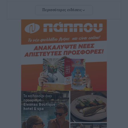
Περισσότερες ειδήσεις
Νέο ξενοδοχείο στη Ρόδο για την H Hotels –
Χατζηλαζάρου – Προχωρά καινούργιο ξενοδοχείο
στην Κω
Τοπικές Ειδήσεις
•
πριν 7 ώρες
Αυτοκίνητο μπήκε παράνομα σε μονόδρομο στο
Μαστιχάρι – Αναποδογύρισε όχημα με μητέρα και
5χρονο παιδί
Τοπικές Ειδήσεις
•
πριν 8 ώρες
“Η Ευρώπη αντιμετώπιζε το προσφυγικό σαν ταινία
τρόμου” – Η συγκλονιστική μαρτυρία της Χαρούλας
Γιασιράνη στον RV για τα γεγονότα που οδήγησαν στο
Σύμφωνο της Λέρου
Τοπικές Ειδήσεις
•
πριν 8 ώρες
Συναυλία με τον Γιάννη Κότσιρα στις 21 Αυγούστου