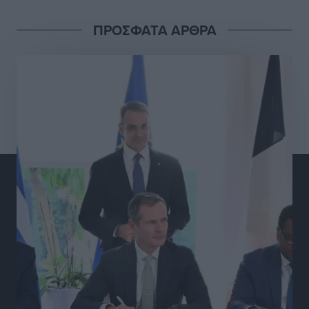
Τοπικές Ειδήσεις
•
πριν 9 ώρες
ΠΡΟΣΦΑΤΑ ΑΡΘΡΑ
Γ.Σ. Διαγόρας: Στα «κυανέρυθρα» ο Janni Pembe
Αθλητικά
•
πριν 10 ώρες
Σύλληψη 21χρονου για ναρκωτικά στη Ρόδο
Τοπικές Ειδήσεις
•
πριν 11 ώρες
Με 13,1% κάλυψη εργαζομένων από συλλογικές
συμβάσεις, η Ελλάδα στον “πάτο” της ΕΕ
Απόψεις
•
πριν 11 ώρες
Στο νοσοκομείο της Ρόδου αύριο ο Άδωνις Γεωργιάδης
Τοπικές Ειδήσεις
•
πριν 11 ώρες
Φώτης Γιαννακός στον RV: Με αυξημένες πληρότητες
η Λέρος, στόχος η επιμήκυνση της τουριστικής σεζόν
στο νησί