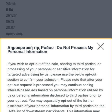
16
km/h
Β-ΒΔ
26
26
°/
°
06:18
20:07
πρόγνωση:
31
°
ΣΑ
Δημοκρατική της Ρόδου -
Do Not Process My
28
°
Personal Information
ΚΥ
29
°
If you wish to opt-out of the sale, sharing to third parties, or
ΔΕ
processing of your personal or sensitive information for
targeted advertising by us, please use the below opt-out
29
°
section to confirm your selection. Please note that after your
ΤΡ
opt-out request is processed you may continue seeing
interest-based ads based on personal information utilized by
us or personal information disclosed to third parties prior to
your opt-out. You may separately opt-out of the further
disclosure of your personal information by third parties on the
IAB’s list of downstream participants. This information may