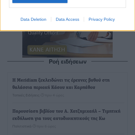
Data Deletion
Data Access
Privacy Policy
Ροή ειδήσεων
Η Meridiam ξεκλειδώνει τις έρευνες βυθού στη
θαλάσσια περιοχή Κάσου και Καρπάθου
Τοπικές Ειδήσεις
•
πριν 4 ώρες
Παρουσίαση βιβλίου του Α. Χατζημιχαήλ – Τιμητική
εκδήλωση για τους αυτοδιοικητικούς της Κω
Πολιτιστικά
•
πριν 6 ώρες