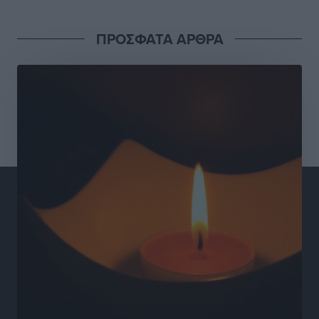
Γιάννης Βασιλάκης: «Η Πρωτοβάθμια Φροντίδα
ΠΡΟΣΦΑΤΑ ΑΡΘΡΑ
Υγείας πρέπει να φτάνει σε κάθε γωνιά – Ενισχύουμε
τις δομές, δεν τις αποδυναμώνουμε»
Συνεντεύξεις
•
πριν 8 ώρες
Ιδρυμα Ωνάση: Το όραμα πίσω από τα δύο νέα
σχολεία της Ρόδου
Συνεντεύξεις
•
πριν 8 ώρες
Μιχάλης Χουρδάκης: «Η χώρα χρειάζεται μια
αξιόπιστη εναλλακτική κυβερνητική πρόταση»
Συνεντεύξεις
•
πριν 8 ώρες
Σεβ. Μητροπολίτης Ρόδου κ. Κύριλλος: «Ο Αύγουστος
είναι ο μήνας της Παναγίας και η Θεία Λειτουργία η
καρδιά της ζωής της Εκκλησίας»
Συνεντεύξεις
•
πριν 8 ώρες