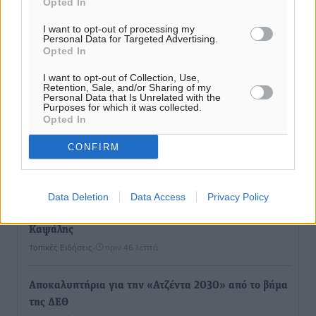
Opted In
I want to opt-out of processing my
Personal Data for Targeted Advertising.
Opted In
I want to opt-out of Collection, Use,
Retention, Sale, and/or Sharing of my
Personal Data that Is Unrelated with the
Purposes for which it was collected.
Opted In
Ροή ειδήσεων
CONFIRM
Έφυγε από τη ζωή ο επί σειρά ετών εφημέριος στον
Data Deletion
Data Access
Privacy Policy
ιερό Ναό του Αγίου Νικολάου Παστίδας Μιχαήλ
Καψάλης
Τοπικές Ειδήσεις
•
πριν 46 λεπτά
Αποκαλυπτήρια για την «Ατζέντα 2030» από το βήμα
της ΔΕΘ