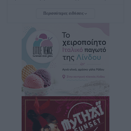
Τοπικές Ειδήσεις
•
πριν 5 ώρες
Περισσότερες ειδήσεις
Τουρνάς για φωτιές: «Κανένα περιθώριο
εφησυχασμού» – Σε πλήρη ετοιμότητα ο μηχανισμός
Ειδήσεις
•
πριν 5 ώρες
Καιρός: Επιμένουν οι υψηλές θερμοκρασίες – Ισχυρά
μελτέμια έως 9 μποφόρ, σε «Red Code» 6 περιοχές
Τοπικές Ειδήσεις
•
πριν 6 ώρες
Τα φοιτητικά ενοίκια «τινάζουν στον αέρα» τους
οικογενειακούς προϋπολογισμούς
Ειδήσεις
•
πριν 6 ώρες
Δύο νέοι ξενώνες παραδόθηκαν στις Ένοπλες
Δυνάμεις στη νήσο Ρω
Τοπικές Ειδήσεις
•
πριν 7 ώρες