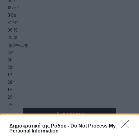
50
%
18
km/h
Β-ΒΔ
31
31
°/
°
06:19
20:05
πρόγνωση:
32
°
ΔΕ
29
°
ΤΡ
28
°
ΤΕ
29
°
ΠΕ
Δημοκρατική της Ρόδου -
Do Not Process My
Personal Information