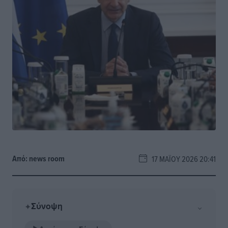
Από:
news room
17 ΜΑΪ́ΟΥ 2026 20:41
Σύνοψη
⌄
✦