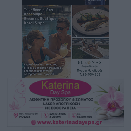
Συναυλία με τον Γιάννη Κότσιρα στις 21 Αυγούστου
Πολιτιστικά
•
πριν 3 ώρες
Έκτακτη συνεδρίαση της Δημοτικής Επιτροπής Ρόδου
αύριο Παρασκευή 7 Αυγούστου
Τοπικές Ειδήσεις
•
πριν 3 ώρες
ΑΕΡΑ: Δεν σταματάει να ενισχύεται, νέο απόκτημα ο
Μητρόπουλος
Αθλητικά
•
πριν 4 ώρες
Κλεάνθης: Δουλειές μετά ευχαριστιών στο γήπεδο,
ατομικό για δύο
Αθλητικά
•
πριν 4 ώρες
Φοίβος: Εν αναμονή του Νίκου Λαζίδη