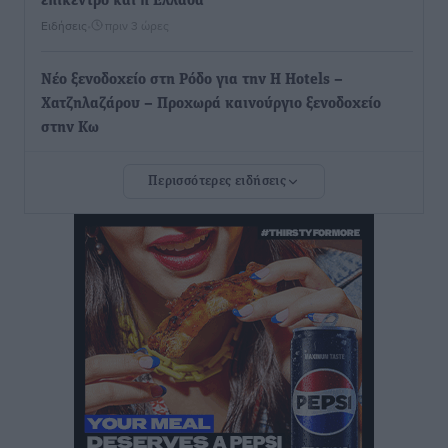
επίκεντρο και η Ελλάδα
Ειδήσεις
•
πριν 3 ώρες
Νέο ξενοδοχείο στη Ρόδο για την H Hotels –
Χατζηλαζάρου – Προχωρά καινούργιο ξενοδοχείο
στην Κω
Τοπικές Ειδήσεις
•
πριν 3 ώρες
Περισσότερες ειδήσεις
Αυτοκίνητο μπήκε παράνομα σε μονόδρομο στο
Μαστιχάρι – Αναποδογύρισε όχημα με μητέρα και
5χρονο παιδί
Τοπικές Ειδήσεις
•
πριν 3 ώρες
“Η Ευρώπη αντιμετώπιζε το προσφυγικό σαν ταινία
τρόμου” – Η συγκλονιστική μαρτυρία της Χαρούλας
Γιασιράνη στον RV για τα γεγονότα που οδήγησαν στο
Σύμφωνο της Λέρου
Τοπικές Ειδήσεις
•
πριν 3 ώρες