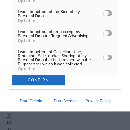
Opted In
I want to opt-out of the Sale of my
Personal Data.
o καιρός τώρα:
Opted In
27
°
αίθριος καιρός
I want to opt-out of processing my
Personal Data for Targeted Advertising.
50
%
Opted In
14
km/h
I want to opt-out of Collection, Use,
Δ
Retention, Sale, and/or Sharing of my
27
28
Personal Data that Is Unrelated with the
°/
°
Purposes for which it was collected.
06:17
Opted In
20:08
πρόγνωση:
CONFIRM
33
°
ΠΑ
Data Deletion
Data Access
Privacy Policy
28
°
ΣΑ
29
°
ΚΥ
29
°