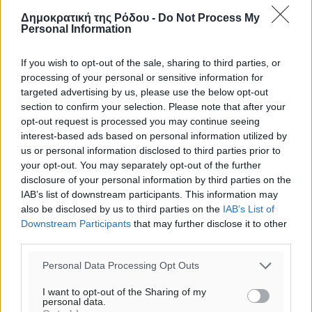
Δημοκρατική της Ρόδου -
Do Not Process My
Personal Information
If you wish to opt-out of the sale, sharing to third parties, or
processing of your personal or sensitive information for
targeted advertising by us, please use the below opt-out
section to confirm your selection. Please note that after your
opt-out request is processed you may continue seeing
interest-based ads based on personal information utilized by
us or personal information disclosed to third parties prior to
your opt-out. You may separately opt-out of the further
Υπενθύμιση:
disclosure of your personal information by third parties on the
IAB’s list of downstream participants. This information may
Για την μερική αναπαραγωγή της είδησης από άλλες
also be disclosed by us to third parties on the
IAB’s List of
Downstream Participants
that may further disclose it to other
ιστοσελίδες είναι απαραίτητη η χρήση του παρακάτω
third parties.
παρεχόμενου συνδέσμου παραπομπής προς το άρθρο
της Δημοκρατικής.
Personal Data Processing Opt Outs
I want to opt-out of the Sharing of my
personal data.