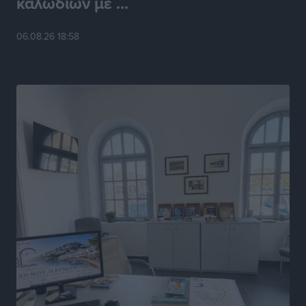
καλωδίων με ...
Αθλητικά
•
πριν 7 ώρες
06.08.26 18:58
Γ.Σ. Ηπιόνη: «Προπονητική ομάδα με εμπειρία,
επιστημονική γνώση και σύγχρονες μεθόδους»
Αθλητικά
•
πριν 7 ώρες
Α.Σ. Ρόδος: Ξανά στα «πράσινα» ο Νίκος Κοντίτσης
Αθλητικά
•
πριν 7 ώρες
Συναυλία Μάριου Φραγκούλη – Γιώργου Περρή στην
Κάσο
Πολιτιστικά
•
πριν 8 ώρες
Την άρση των εμποδίων για την άμεση λειτουργία του
βρεφονηπιακού σταθμού στην Κάσο, ζητά ο Μάνος
Κόνσολας
Τοπικές Ειδήσεις
•
πριν 8 ώρες