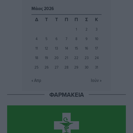
Αθλητικά
•
πριν 4 ώρες
Μάιος 2026
Ιάλυσος Β’: Νωρίς νωρίς μπήκαν στα βάσανα της
Δ
Τ
Τ
Π
Π
Σ
Κ
προετοιμασίας
1
2
3
Αθλητικά
•
πριν 4 ώρες
4
5
6
7
8
9
10
Εθνικός Αρχίπολης: Μεγάλο βήμα προόδου η ίδρυση
11
12
13
14
15
16
17
Ακαδημίας
18
19
20
21
22
23
24
Αθλητικά
•
πριν 4 ώρες
25
26
27
28
29
30
31
Ιππότες: Με το βλέμμα στραμμένο στο μέλλον
« Απρ
Ιούν »
Αθλητικά
•
πριν 4 ώρες
ΦΑΡΜΑΚΕΙΑ
ΠΑΜΕ ΣΤΟΙΧΗΜΑ: Περισσότερα από 95 εκατομμύρια
ευρώ σε κέρδη μοίρασε τον Ιούλιο
Αθλητικά
•
πριν 4 ώρες
Ολοκλήρωση του έργου αναβάθμισης των