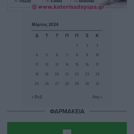
Φοίβος: Εν αναμονή του Νίκου Λαζίδη
Αθλητικά
•
πριν 3 ώρες
Μάρτιος 2024
Ιάλυσος Β’: Νωρίς νωρίς μπήκαν στα βάσανα της
Δ
Τ
Τ
Π
Π
Σ
Κ
προετοιμασίας
1
2
3
Αθλητικά
•
πριν 3 ώρες
4
5
6
7
8
9
10
Εθνικός Αρχίπολης: Μεγάλο βήμα προόδου η ίδρυση
11
12
13
14
15
16
17
Ακαδημίας
18
19
20
21
22
23
24
Αθλητικά
•
πριν 3 ώρες
25
26
27
28
29
30
31
Ιππότες: Με το βλέμμα στραμμένο στο μέλλον
« Φεβ
Απρ »
Αθλητικά
•
πριν 3 ώρες
ΦΑΡΜΑΚΕΙΑ
ΠΑΜΕ ΣΤΟΙΧΗΜΑ: Περισσότερα από 95 εκατομμύρια
ευρώ σε κέρδη μοίρασε τον Ιούλιο
Αθλητικά
•
πριν 4 ώρες