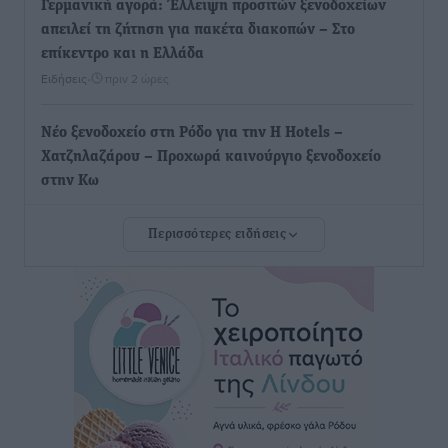
Γερμανική αγορά: Έλλειψη προσιτών ξενοδοχείων
απειλεί τη ζήτηση για πακέτα διακοπών – Στο
επίκεντρο και η Ελλάδα
Ειδήσεις
•
πριν 2 ώρες
Νέο ξενοδοχείο στη Ρόδο για την H Hotels –
Χατζηλαζάρου – Προχωρά καινούργιο ξενοδοχείο
στην Κω
Τοπικές Ειδήσεις
•
πριν 2 ώρες
Περισσότερες ειδήσεις
Αυτοκίνητο μπήκε παράνομα σε μονόδρομο στο
Μαστιχάρι – Αναποδογύρισε όχημα με μητέρα και
5χρονο παιδί
Τοπικές Ειδήσεις
•
πριν 3 ώρες
“Η Ευρώπη αντιμετώπιζε το προσφυγικό σαν ταινία
τρόμου” – Η συγκλονιστική μαρτυρία της Χαρούλας
Γιασιράνη στον RV για τα γεγονότα που οδήγησαν στο