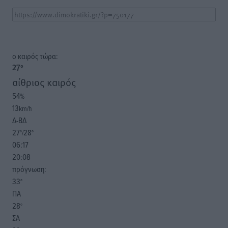
o καιρός τώρα:
27
°
αίθριος καιρός
54
%
13
km/h
Δ-ΒΔ
27
28
°/
°
06:17
20:08
πρόγνωση:
33
°
ΠΑ
28
°
ΣΑ