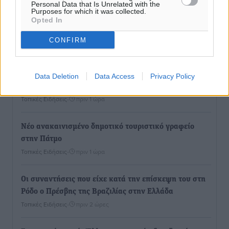
Personal Data that Is Unrelated with the
Παρουσίαση βιβλίου του Α. Χατζημιχαήλ – Τιμητική
Purposes for which it was collected.
Opted In
εκδήλωση για τους αυτοδιοικητικούς της Κω
Πολιτιστικά
•
πριν 40 λεπτά
CONFIRM
Εγκρίθηκε η ηλεκτρική διασύνδεση Ρόδου και Κω
μέσω υποβρύχιων καλωδίων με την ηπειρωτική
Data Deletion
Data Access
Privacy Policy
Ελλάδα
Τοπικές Ειδήσεις
•
πριν 1 ώρα
Νέο ανακαινισμένο δημοτικό τουριστικό γραφείο
στην Πάτμο
Τοπικές Ειδήσεις
•
πριν 1 ώρα
Οι συναντήσεις που είχε κατά την επίσκεψη του στη
Ρόδο ο Πρέσβης της Βραζιλίας στην Ελλάδα
Τοπικές Ειδήσεις
•
πριν 2 ώρες