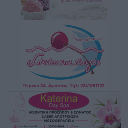
Σύμφωνο της Λέρου
Τοπικές Ειδήσεις
•
πριν 3 ώρες
Συναυλία με τον Γιάννη Κότσιρα στις 21 Αυγούστου
Πολιτιστικά
•
πριν 3 ώρες
Έκτακτη συνεδρίαση της Δημοτικής Επιτροπής Ρόδου
αύριο Παρασκευή 7 Αυγούστου
Τοπικές Ειδήσεις
•
πριν 3 ώρες
ΑΕΡΑ: Δεν σταματάει να ενισχύεται, νέο απόκτημα ο
Μητρόπουλος
Αθλητικά
•
πριν 3 ώρες
Κλεάνθης: Δουλειές μετά ευχαριστιών στο γήπεδο,
ατομικό για δύο
Αθλητικά
•
πριν 3 ώρες