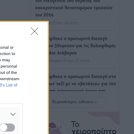
την οικογένεια του θύματος του
σοκαριστικού θανατηφόρου τροχαίου
του 2014
Ρεπορτάζ
•
πριν 26 λεπτά
Απορρίφθηκε η προσωρινή διαταγή
κατά του 39χρονου για τις δολιοφθορές
sonal or
στο Radar Ατάβυρου
ection to
ou may
Τοπικές Ειδήσεις
•
πριν 27 λεπτά
 personal
out of the
Απορρίφθηκε η προσωρινή διαταγή στη
 downstream
μάχη των ταξί με τα «βανάκια» για την
B’s List of
υποκλοπή μεταφορικού έργου στη
Ρόδο
Περισσότερες ειδήσεις
Τοπικές Ειδήσεις
•
πριν 28 λεπτά
Δεσμεύσεις χωρίς αντίκρισμα στην
Κρεμαστή