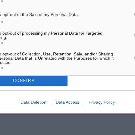
In
 πλευρό της έναν
 πάθος που λύνει τα
o opt-out of the Sale of my Personal Data.
υ μοιάζει με χορό, γιατί
In
to opt-out of processing my Personal Data for Targeted
ing.
In
o opt-out of Collection, Use, Retention, Sale, and/or Sharing
ersonal Data that Is Unrelated with the Purposes for which it
lected.
In
CONFIRM
Data Deletion
Data Access
Privacy Policy