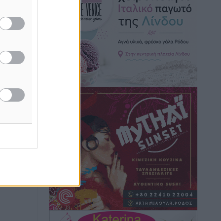
Τοπικές Ειδήσεις
•
πριν 29 λεπτά
Τσαμπίκος Καραγιάννης: «Ο
πρωτογενής τομέας μπορεί να
αποτελέσει τη δεύτερη μεγάλη δύναμη
της Ρόδου»
Ρεπορτάζ
•
πριν 30 λεπτά
Οικοδομική «ανάσα» στη Ρόδο:
Αυξάνονται οι άδειες, οι επεκτάσεις, οι
ενεργειακές αναβαθμίσεις σε ολόκληρο
το νησί
Ειδήσεις
•
πριν 31 λεπτά
Στη Ρόδο απολαμβάνει τις
καλοκαιρινές της διακοπές η Φαίη
Σκορδά
Τοπικές Ειδήσεις
•
πριν 32 λεπτά