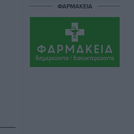
Τοπικές Ειδήσεις
•
πριν 37 λεπτά
ΦΑΡΜΑΚΕΙΑ
Η φωτιά είναι στην Πάρο αλλά ο
καπνός φτάνει στη Ρόδο
Δημο-Κρίσεις
•
πριν 38 λεπτά
Η Meridiam ξεκλειδώνει τις έρευνες
βυθού στη θαλάσσια περιοχή Κάσου
και Καρπάθου
Τοπικές Ειδήσεις
•
πριν 12 ώρες
Παρουσίαση βιβλίου του Α.
Χατζημιχαήλ – Τιμητική εκδήλωση για
τους αυτοδιοικητικούς της Κω
Πολιτιστικά
•
πριν 13 ώρες
Εγκρίθηκε η ηλεκτρική διασύνδεση
Ρόδου και Κω μέσω υποβρύχιων