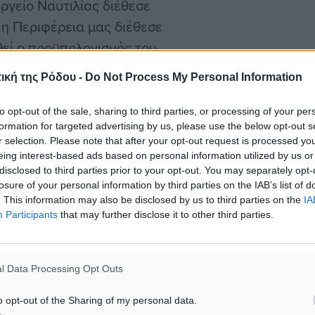
ργείο Ναυτιλίας διέθεσε
η Περιφέρεια μας διέθεσε
εί ο προϋπολογισμός του
ση Συνεργασίας και η
ική της Ρόδου -
Do Not Process My Personal Information
ρόνους που μόνο μια
ηρεσία θα μπορούσε να
to opt-out of the sale, sharing to third parties, or processing of your per
formation for targeted advertising by us, please use the below opt-out s
r selection. Please note that after your opt-out request is processed y
eing interest-based ads based on personal information utilized by us or
συζήτηση που γίνεται
disclosed to third parties prior to your opt-out. You may separately opt-
losure of your personal information by third parties on the IAB’s list of
Περιφέρεια μας γίνεται το
. This information may also be disclosed by us to third parties on the
IA
ες πραγματικής
Participants
that may further disclose it to other third parties.
ότι στελέχωση δεν
 οργάνωση, πειθαρχία και
l Data Processing Opt Outs
ουλειά.
o opt-out of the Sharing of my personal data.