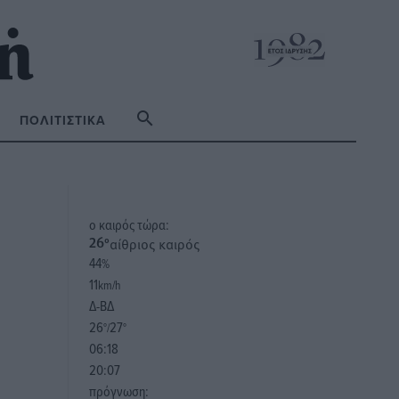
ΠΟΛΙΤΙΣΤΙΚΆ
o καιρός τώρα:
αίθριος καιρός
26
°
44
%
11
km/h
Δ-ΒΔ
26
27
°/
°
06:18
20:07
πρόγνωση: