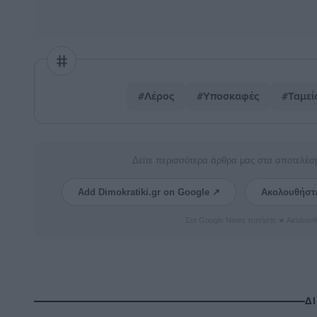
#Λέρος
#Υποσκαφές
#Ταμεί
Δείτε περισσότερα άρθρα μας στα αποτελέσ
Add Dimokratiki.gr on Google ↗
Ακολουθήστ
Στο Google News πατήστε ★ Ακολουθ
Δ