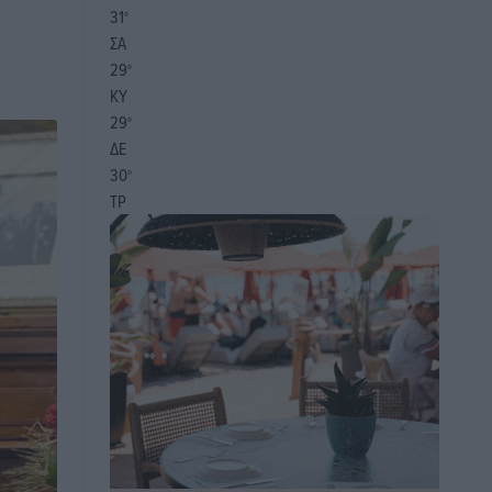
31
°
ΣΑ
29
°
ΚΥ
29
°
ΔΕ
30
°
ΤΡ