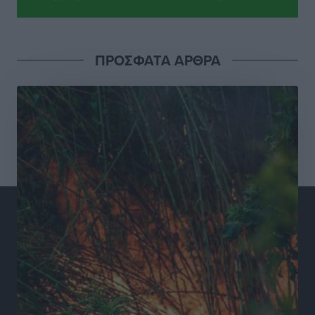
για τις τιμές – Eρχονται νέες συμμετοχές εταιρειών
Ειδήσεις
•
πριν 13 ώρες
ΠΡΟΣΦΑΤΑ ΑΡΘΡΑ
Συνελήφθησαν έξι άτομα για ηχορύπανση από
καταστήματα στο Νότιο Αιγαίο
Τοπικές Ειδήσεις
•
πριν 13 ώρες
15 Αυγούστου 2026: Πώς θα πληρωθούν όσοι
εργαστούν την αργία – Τι ισχύει για πενθήμερο,
εξαήμερο και άδειες
Ειδήσεις
•
πριν 13 ώρες
Πλούσιο πολιτιστικό πρόγραμμα τον Αύγουστο από
τον Δήμο Ρόδου
Πολιτιστικά
•
πριν 13 ώρες
Βασίλης Υψηλάντης: Ξεμπλοκάρει η έκδοση και
παραχώρηση οριστικών τίτλων κυριότητας για 224