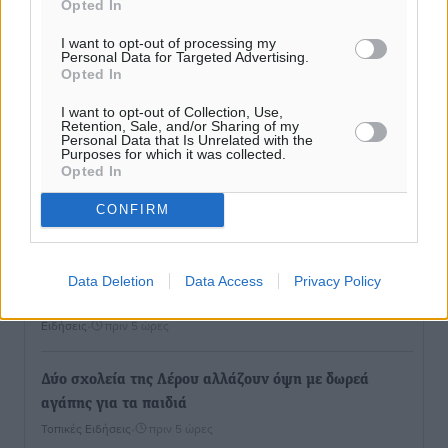
Opted In
I want to opt-out of processing my
Personal Data for Targeted Advertising.
Opted In
I want to opt-out of Collection, Use,
Retention, Sale, and/or Sharing of my
Personal Data that Is Unrelated with the
Purposes for which it was collected.
Opted In
Ροή ειδήσεων
CONFIRM
Καιρός «hot – dry – windy» τις επόμενες 48 ώρες στη
Data Deletion
Data Access
Privacy Policy
χώρα
Ειδήσεις
•
πριν 5 ώρες
Δύο σχολεία της Λέρου αλλάζουν όψη με δωρεά
αγάπης για τα παιδιά
Τοπικές Ειδήσεις
•
πριν 5 ώρες