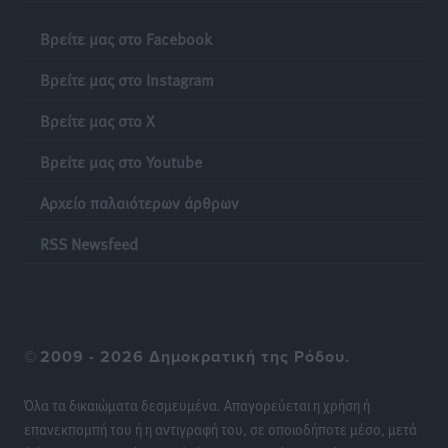
Τοπικές Ειδήσεις
•
πριν 16 ώρες
Βρείτε μας στο Facebook
Πιλοτικό πρόγραμμα για την αντιμετώπιση του
Βρείτε μας στο Instagram
λαγοκέφαλου σε Νότιο Αιγαίο και Κρήτη
Βρείτε μας στο X
Τοπικές Ειδήσεις
•
πριν 16 ώρες
Βρείτε μας στο Youtube
Οι θαυματουργές Παναγίες της Δωδεκανήσου: Τα
Αρχείο παλαιότερων άρθρων
προσωνύμια και οι θρύλοι
Ρεπορτάζ
•
πριν 16 ώρες
RSS Newsfeed
©
2009 - 2026 Δημοκρατική της Ρόδου.
Όλα τα δικαιώματα δεσμευμένα. Απαγορεύεται η χρήση ή
επανεκπομπή του ή η αντιγραφή του, σε οποιοδήποτε μέσο, μετά