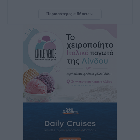
Τοπικές Ειδήσεις
•
πριν 6 ώρες
Περισσότερες ειδήσεις
Ευ. Τουρνάς: Απέναντι σε ακραία καιρικά φαινόμενα
δεν υπάρχουν περιθώρια εφησυχασμού
Ειδήσεις
•
πριν 6 ώρες
Στον Άγιο Νικόλαο Χάλκης ανοίγει ξανά το
ανανεωμένο εκκλησιαστικό μουσείο από τη Λέσχη
Lions Χάλκης
Τοπικές Ειδήσεις
•
πριν 6 ώρες
Ρόδος: «Βουλιάζει» από τουρίστες – Πάνω από 1 εκατ.
επιβάτες και 55 κρουαζιερόπλοια
Τοπικές Ειδήσεις
•
πριν 6 ώρες
Γ’ Εθνική Κατηγορία: Οι ημερομηνίες των
αγωνιστικών της κανονικής περιόδου