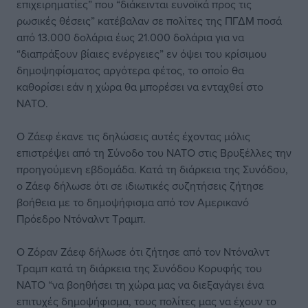
επιχειρηματίες” που “διάκεινται ευνοϊκά προς τις
ρωσικές θέσεις” κατέβαλαν σε πολίτες της ΠΓΔΜ ποσά
από 13.000 δολάρια έως 21.000 δολάρια για να
“διαπράξουν βίαιες ενέργειες” εν όψει του κρίσιμου
δημοψηφίσματος αργότερα φέτος, το οποίο θα
καθορίσει εάν η χώρα θα μπορέσει να ενταχθεί στο
ΝΑΤΟ.
Ο Ζάεφ έκανε τις δηλώσεις αυτές έχοντας μόλις
επιστρέψει από τη Σύνοδο του ΝΑΤΟ στις Βρυξέλλες την
προηγούμενη εβδομάδα. Κατά τη διάρκεια της Συνόδου,
ο Ζάεφ δήλωσε ότι σε ιδιωτικές συζητήσεις ζήτησε
βοήθεια με το δημοψήφισμα από τον Αμερικανό
Πρόεδρο Ντόναλντ Τραμπ.
Ο Ζόραν Ζάεφ δήλωσε ότι ζήτησε από τον Ντόναλντ
Τραμπ κατά τη διάρκεια της Συνόδου Κορυφής του
ΝΑΤΟ “να βοηθήσει τη χώρα μας να διεξαγάγει ένα
επιτυχές δημοψήφισμα, τους πολίτες μας να έχουν το