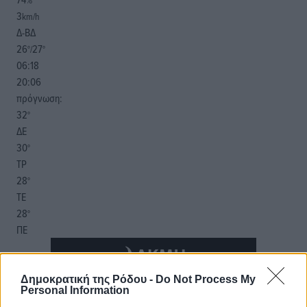
3
km/h
Δ-ΒΔ
26
27
°/
°
06:18
20:06
πρόγνωση:
32
°
ΔΕ
30
°
ΤΡ
28
°
ΤΕ
28
°
ΠΕ
Δημοκρατική της Ρόδου -
Do Not Process My
Personal Information