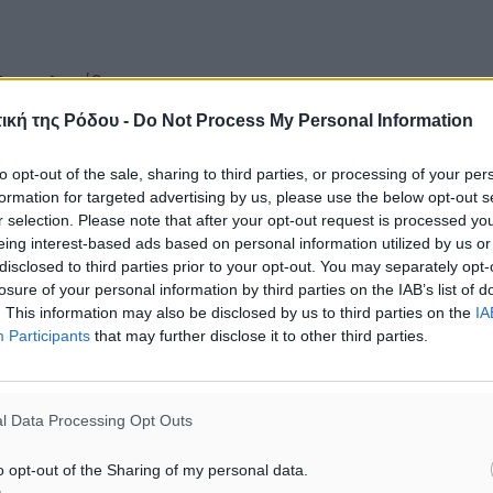
λες αλυσίδες
ική της Ρόδου -
Do Not Process My Personal Information
ρμα θα περιλαμβάνει
to opt-out of the sale, sharing to third parties, or processing of your per
 τις μεγάλες αλυσίδες
formation for targeted advertising by us, please use the below opt-out s
κατ. ευρώ (Σκλαβενίτης,
r selection. Please note that after your opt-out request is processed y
 Γαλαξίας, Market In,
eing interest-based ads based on personal information utilized by us or
disclosed to third parties prior to your opt-out. You may separately opt-
losure of your personal information by third parties on the IAB’s list of
. This information may also be disclosed by us to third parties on the
IA
Participants
that may further disclose it to other third parties.
ποιημένα και
άλωσης, όπως τρόφιμα,
 φροντίδας. Αντίθετα,
l Data Processing Opt Outs
παρόν τα περισσότερα
o opt-out of the Sharing of my personal data.
ι νωπά κρέατα, καθώς οι