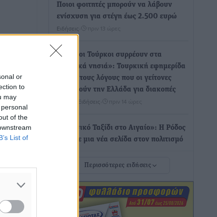
Ποιοι φοιτητές μπορούν να λάβουν
ενίσχυση για στέγη έως 2.500 ευρώ
Ειδήσεις
•
πριν 13 ώρες
«Γιατί οι Τούρκοι συρρέουν στα
ελληνικά νησιά»: Τουρκική εφημερίδα
sonal or
εξηγεί τους λόγους που οι γείτονες
ection to
προτιμούν την Ελλάδα για διακοπές
ou may
Τοπικές Ειδήσεις
•
πριν 14 ώρες
 personal
out of the
 downstream
«Μουσικό Ταξίδι στο Αιγαίο»: Η Ρόδος
B’s List of
έγραψε μια νέα σελίδα στον πολιτισμό
Πολιτιστικά
•
πριν 14 ώρες
Περισσότερες ειδήσεις
Άμεσα μέτρα για την ενίσχυση του
Νοσοκομείου Ρόδου και αντιμετώπιση
των ελλείψεων προσωπικού
ανακοίνωσε ο Άδωνις Γεωργιάδης