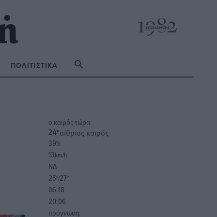
ΠΟΛΙΤΙΣΤΙΚΆ
o καιρός τώρα:
αίθριος καιρός
24
°
39
%
13
km/h
ΝΔ
25
27
°/
°
06:18
20:06
πρόγνωση: