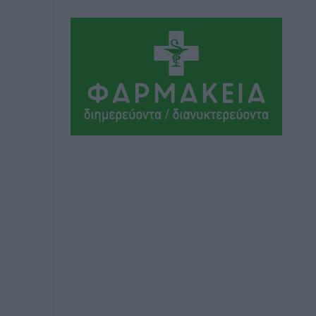
Αθλητικά
•
πριν 16 ώρες
Συνελήφθη 37χρονη στη Ρόδο γιατί
είχε αφήσει τα τρία ανήλικα παιδιά της
χωρίς επιτήρηση
Τοπικές Ειδήσεις
•
πριν 17 ώρες
Σταυρός Καλυθιών: Απέκτησε την
Φωτεινή Πιζάνια
Αθλητικά
•
πριν 17 ώρες
Το Yucatan Show έρχεται στη Ρόδο με
τον Frankie Lluc
Πολιτιστικά
•
πριν 18 ώρες
Σι Τζέι Χάρις: «Να πανηγυρίσουμε
πολλές νίκες μαζί»