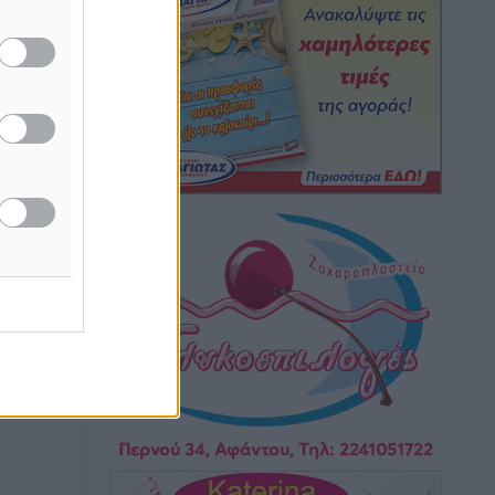
Τοπικές Ειδήσεις
•
πριν 14 ώρες
Iατρικός Σύλλογος Ροδου προς Α.
Γεωργιάδη: Στρατηγικές Προτάσεις για
την Ενίσχυση της Δημόσιας Υγείας στη
Νησιωτική Ελλάδα και στα
Νοσοκομεία της Γ΄ Ζώνης
Τοπικές Ειδήσεις
•
πριν 14 ώρες
Πάνθηρες: Ξεκίνησαν αισιόδοξοι για
την παρθενική “πτήση” τους
Αθλητικά
•
πριν 14 ώρες
Άρης Αρχαγγέλου: Στο πλευρό του
άτυχου Ιάκωβου Θωμά
Αθλητικά
•
πριν 15 ώρες