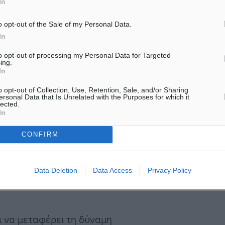
In
ι χαρακτηριστικά
ν συγκρίσεων.
o opt-out of the Sale of my Personal Data.
In
από τα επώνυμα προϊόντα
to opt-out of processing my Personal Data for Targeted
ing.
 label), καθώς και
In
ασμένα νωπά προϊόντα
o opt-out of Collection, Use, Retention, Sale, and/or Sharing
ersonal Data that Is Unrelated with the Purposes for which it
lected.
In
μή της Circana Hellas, η
CONFIRM
η μεγαλύτερη εμπορική
Data Deletion
Data Access
Privacy Policy
ι να μεταφέρει τη δύναμη