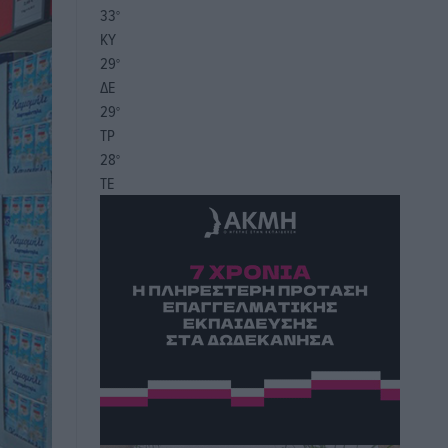
33
°
ΚΥ
29
°
ΔΕ
29
°
ΤΡ
28
°
ΤΕ