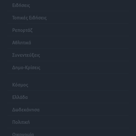
Ειδήσεις
ανανεωμένο εκκλησιαστικό μουσείο από τη Λέσχη
Lions Χάλκης
Τοπικές Ειδήσεις
Τοπικές Ειδήσεις
•
πριν 24 ώρες
Ρεπορτάζ
Αθλητικά
Συνεντεύξεις
Δημο-Κρίσεις
Κόσμος
Ελλάδα
Δωδεκάνησα
Πολιτική
Οικονομία