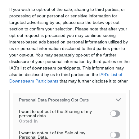
85
%
If you wish to opt-out of the sale, sharing to third parties, or
13
km/h
processing of your personal or sensitive information for
Β-ΒΔ
targeted advertising by us, please use the below opt-out
30
31
°/
°
section to confirm your selection. Please note that after your
06:19
opt-out request is processed you may continue seeing
20:05
interest-based ads based on personal information utilized by
us or personal information disclosed to third parties prior to
πρόγνωση:
your opt-out. You may separately opt-out of the further
32
°
disclosure of your personal information by third parties on the
ΔΕ
IAB’s list of downstream participants. This information may
29
°
also be disclosed by us to third parties on the
IAB’s List of
ΤΡ
Downstream Participants
that may further disclose it to other
28
°
third parties.
ΤΕ
Personal Data Processing Opt Outs
29
°
ΠΕ
I want to opt-out of the Sharing of my
personal data.
Opted In
I want to opt-out of the Sale of my
Personal Data.