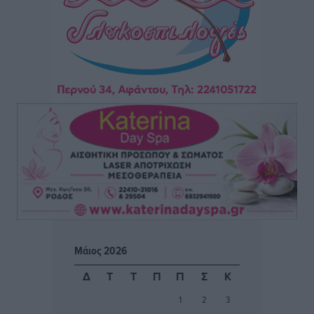
Συνεχίζεται η έξοδος του Αυγούστου – Πάνω από
34.000 αναχωρούν σήμερα μόνο από τον Πειραιά
Ειδήσεις
•
πριν 8 ώρες
Μόνιμες θέσεις στους παιδικούς σταθμούς: Οι
προϋποθέσεις, η 24μηνη εμπειρία και οι προθεσμίες
για τους δήμους
Τοπικές Ειδήσεις
•
πριν 8 ώρες
Δεύτερη πηγή εισοδήματος για τους επαγγελματίες
ψαράδες ο αλιευτικός τουρισμός
Ειδήσεις
•
πριν 8 ώρες
Μάιος 2026
Μαρία Εκμεκτσίογλου: Η πίστη μου είναι το
Δ
Τ
Τ
Π
Π
Σ
Κ
μεγαλύτερο στήριγμα μου – Το προσκύνημα στην ιερά
1
2
3
Μονή Πανορμίτη