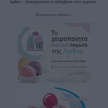
Αρδάνι – Απαγορεύτηκε η κολύμβηση στην περιοχή
Τοπικές Ειδήσεις
•
πριν 6 ώρες
Περισσότερες ειδήσεις
Τουρνάς για φωτιές: «Κανένα περιθώριο
εφησυχασμού» – Σε πλήρη ετοιμότητα ο μηχανισμός
Ειδήσεις
•
πριν 7 ώρες
Καιρός: Επιμένουν οι υψηλές θερμοκρασίες – Ισχυρά
μελτέμια έως 9 μποφόρ, σε «Red Code» 6 περιοχές
Τοπικές Ειδήσεις
•
πριν 7 ώρες
Τα φοιτητικά ενοίκια «τινάζουν στον αέρα» τους
οικογενειακούς προϋπολογισμούς
Ειδήσεις
•
πριν 8 ώρες
Δύο νέοι ξενώνες παραδόθηκαν στις Ένοπλες
Δυνάμεις στη νήσο Ρω
Τοπικές Ειδήσεις
•
πριν 8 ώρες