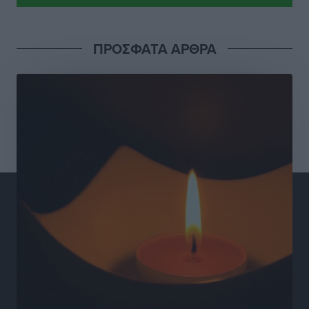
Γιάννης Βασιλάκης: «Η Πρωτοβάθμια Φροντίδα
ΠΡΟΣΦΑΤΑ ΑΡΘΡΑ
Υγείας πρέπει να φτάνει σε κάθε γωνιά – Ενισχύουμε
τις δομές, δεν τις αποδυναμώνουμε»
Συνεντεύξεις
•
πριν 10 ώρες
Ιδρυμα Ωνάση: Το όραμα πίσω από τα δύο νέα
σχολεία της Ρόδου
Συνεντεύξεις
•
πριν 10 ώρες
Μιχάλης Χουρδάκης: «Η χώρα χρειάζεται μια
αξιόπιστη εναλλακτική κυβερνητική πρόταση»
Συνεντεύξεις
•
πριν 10 ώρες
Σεβ. Μητροπολίτης Ρόδου κ. Κύριλλος: «Ο Αύγουστος
είναι ο μήνας της Παναγίας και η Θεία Λειτουργία η
καρδιά της ζωής της Εκκλησίας»