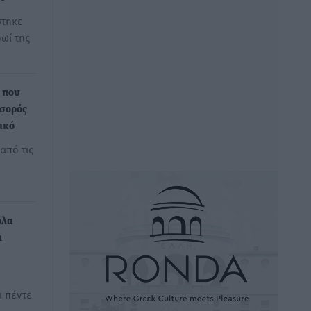
στηκε
ωί της
ο που
 σορός
ικό
από τις
όλα
η
ι πέντε