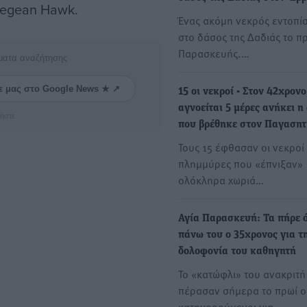
Aegean Hawk.
Ένας ακόμη νεκρός εντοπί
στο δάσος της Δαδιάς το πρ
Παρασκευής.…
ματα αναζήτησης
ε μας στο Google News ★ ↗
15 οι νεκροί - Στον 42χρον
αγνοείται 5 μέρες ανήκει η
ήστε
που βρέθηκε στον Παγασητ
Τους 15 έφθασαν οι νεκροί 
πλημμύρες που «έπνιξαν»
ολόκληρα χωριά…
Αγία Παρασκευή: Τα πήρε 
πάνω του ο 35χρονος για τ
δολοφονία του καθηγητή
Το «κατώφλι» του ανακριτή
πέρασαν σήμερα το πρωί ο
κατηγορούμενοι για…