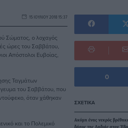
15 ΙΟΥΛΊΟΥ 2018 15:37
ού Σώματος, ο λοχαγός
νές ώρες του Σαββάτου
,
ιοι Απόστολοι Ευβοίας,
0
ησης Ταγμάτων
όγευμα του Σαββάτου, που
οντούφεκο, όταν χάθηκαν
ΣΧΕΤΙΚΆ
Ακόμη ένας νεκρός βρέθηκ
ενικό και το Πολεμικό
δάσος της Δαδιάς στον Έβ