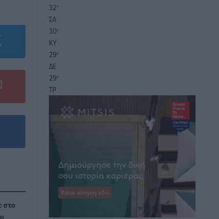
32
°
ΣΑ
30
°
ΚΥ
29
°
ΔΕ
29
°
ΤΡ
ε στο
ρο