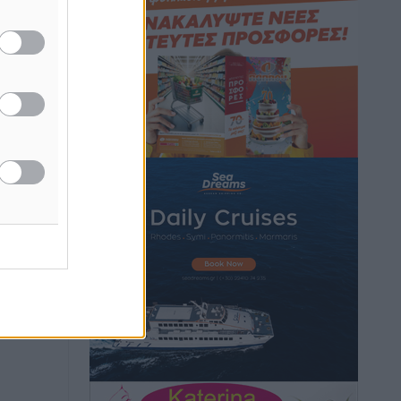
Τοπικές Ειδήσεις
•
πριν 2 ώρες
Iατρικός Σύλλογος Ροδου προς Α.
Γεωργιάδη: Στρατηγικές Προτάσεις για
την Ενίσχυση της Δημόσιας Υγείας στη
Νησιωτική Ελλάδα και στα
Νοσοκομεία της Γ΄ Ζώνης
Τοπικές Ειδήσεις
•
πριν 2 ώρες
Πάνθηρες: Ξεκίνησαν αισιόδοξοι για
την παρθενική “πτήση” τους
Αθλητικά
•
πριν 2 ώρες
Άρης Αρχαγγέλου: Στο πλευρό του
άτυχου Ιάκωβου Θωμά
Αθλητικά
•
πριν 2 ώρες