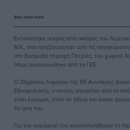
Από:
news room
Εντοπίστηκε νεκρός από σκάφος του Λιμενικ
Ν.Κ., που
αναζητούνταν από τις απογευματι
στη βραχώδη περιοχή Πετριές, του χωριού Άγ
όπως ανακοινώθηκε από το ΓΕΣ.
Ο 35χρονου λοχαγού της 95 Ανώτερης Διοίκ
Εθνοφυλακής, ο οποίος αγνοείται από το απ
είναι έγγαμος, ήταν σε άδεια και έκανε ψαρ
τα ίχνη του.
Για την ανεύρεσή του κινητοποιήθηκαν το Λιμ