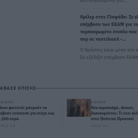
Θρίλερ στην Γλυφάδα: Σε ε
επέμβαση των ΕΚΑΜ για τ
ταμπουρωμένο ένοπλο που 
πυρ σε ναυτιλιακή -…
Ο δράστης είναι μέσα στο κ
Σε εξέλιξη επέμβαση ΕΚΑΜ
ΙΑΒΑΣΕ ΕΠΙΣΗΣ
ΕΙΔΉΣΕΙΣ
ΕΙΔΉΣΕΙΣ
Ποιοι φοιτητές μπορούν να
Νέα αεροσκάφη, drones,
λάβουν ενίσχυση για στέγη έως
δασοκομάντος: Τι έχει αλλ
2.500 ευρώ
στην Πολιτική Προστασί
7.08.26 · 18:10
07.08.26 · 12:47