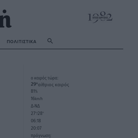
ΠΟΛΙΤΙΣΤΙΚΆ
o καιρός τώρα:
αίθριος καιρός
29
°
81
%
16
km/h
Δ-ΝΔ
27
28
°/
°
06:18
20:07
πρόγνωση: