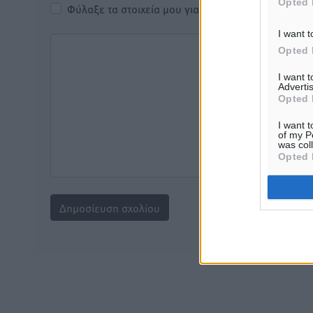
Opted 
Φύλαξε τα στοιχεία μου για την επόμενη φορά.
I want t
Opted 
I want 
Advertis
Opted 
I want t
of my P
was col
Opted 