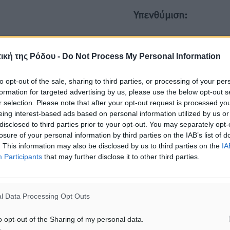
Υπενθύμιση:
Για την μερική αναπαραγωγ
ή. Η Δημοκρατική δεν υιοθετεί
είδησης από άλλες ιστοσελ
υμε όποια σχόλια θεωρούμε
ική της Ρόδου -
Do Not Process My Personal Information
είναι απαραίτητη η χρήση 
οίηση. Χρήστες που δεν τηρούν
παρακάτω παρεχόμενου
to opt-out of the sale, sharing to third parties, or processing of your per
συνδέσμου παραπομπής πρ
formation for targeted advertising by us, please use the below opt-out s
άρθρο της Δημοκρατικής.
r selection. Please note that after your opt-out request is processed y
eing interest-based ads based on personal information utilized by us or
disclosed to third parties prior to your opt-out. You may separately opt-
losure of your personal information by third parties on the IAB’s list of
. This information may also be disclosed by us to third parties on the
IA
Participants
that may further disclose it to other third parties.
λή του σχολίου.
l Data Processing Opt Outs
o opt-out of the Sharing of my personal data.