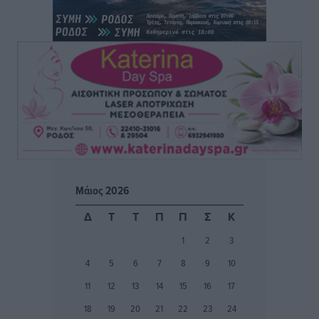
Ροδήλιος: Ο απολογισμός από το Πανελλήνιο
Πρωτάθλημα Πίστας
Αθλητικά
•
πριν 4 ώρες
Διαγόρας: Μετεγγραφικό ντεμαράζ
Αθλητικά
•
πριν 4 ώρες
Γ.Σ. Διαγόρας: Εντατική προετοιμασία και επιστροφή
Ρίζου στις Ακαδημίες
Μάιος 2026
Αθλητικά
•
πριν 4 ώρες
Δ
Τ
Τ
Π
Π
Σ
Κ
Εθνική Ανδρών: Ραντεβού στο Telekom Center Athens
1
2
3
Αθλητικά
•
πριν 4 ώρες
4
5
6
7
8
9
10
11
12
13
14
15
16
17
ΕΠΟ: Απέσυρε τη στήριξή της στην υποψηφιότητα
18
19
20
21
22
23
24
του Ινφαντίνο