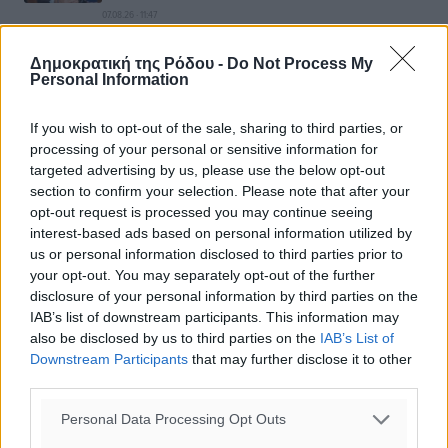
07.08.26 · 11:47
Δημοκρατική της Ρόδου -
Do Not Process My
Σχολιασμός Άρθρου
Personal Information
Τα σχόλια εκφράζουν αποκλειστικά τον εκάστοτε
If you wish to opt-out of the sale, sharing to third parties, or
σχολιαστή. Η Δημοκρατική δεν υιοθετεί αυτές τις
processing of your personal or sensitive information for
targeted advertising by us, please use the below opt-out
απόψεις. Διατηρούμε το δικαίωμα να διαγράψουμε όποια
section to confirm your selection. Please note that after your
σχόλια θεωρούμε προσβλητικά ή περιέχουν ύβρεις, χωρίς
opt-out request is processed you may continue seeing
καμμία προειδοποίηση. Χρήστες που δεν τηρούν τους
interest-based ads based on personal information utilized by
όρους χρήσης αποκλείονται.
us or personal information disclosed to third parties prior to
your opt-out. You may separately opt-out of the further
disclosure of your personal information by third parties on the
Προσθέστε ένα σχόλιο
IAB’s list of downstream participants. This information may
also be disclosed by us to third parties on the
IAB’s List of
Downstream Participants
that may further disclose it to other
third parties.
Το E-mail δεν θα δημοσιευτεί.
Πρέπει να συμπληρωθούν όλα τα πεδία για την
Personal Data Processing Opt Outs
υποβολή του σχολίου.