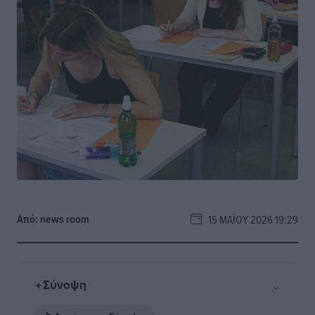
Από:
news room
15 ΜΑΪ́ΟΥ 2026 19:29
Σύνοψη
⌄
✦