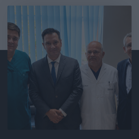
Τοπικές Ειδήσεις
•
πριν 5 ώρες
Θετικό κλίμα και κοινό όραμα για την ανάδειξη της
ιστορίας της Ρόδου στο Αεροδρόμιο «Διαγόρας»
Τοπικές Ειδήσεις
•
πριν 5 ώρες
Αντώνης Καμπουράκης: «Ένα σπουδαίο έργο
πολιτισμού για τη Ρόδο, που σχεδιάσαμε και
εξασφαλίσαμε τη χρηματοδότησή του, γίνεται
πραγματικότητα»
Τοπικές Ειδήσεις
•
πριν 5 ώρες
Στο Α΄ Νεκροταφείο το μνημόσυνο για τον έναν χρόνο
από τον θάνατο της Λένας Σαμαρά
Ειδήσεις
•
πριν 5 ώρες
Κυριάκος Μητσοτάκης: Ανάσα στα Χανιά, αλλά με το
βλέμμα στη ΔΕΘ και τις εκλογές του 2027