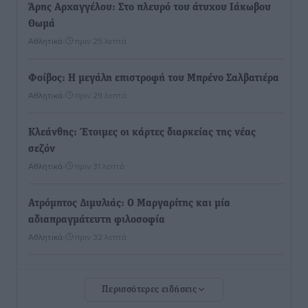
Άρης Αρχαγγέλου: Στο πλευρό του άτυχου Ιάκωβου
Θωμά
Αθλητικά
•
πριν 25 λεπτά
Φοίβος: Η μεγάλη επιστροφή του Μπρένο Σαλβατιέρα
Αθλητικά
•
πριν 29 λεπτά
Κλεάνθης: Έτοιμες οι κάρτες διαρκείας της νέας
σεζόν
Αθλητικά
•
πριν 31 λεπτά
Ατρόμητος Διμυλιάς: Ο Μαργαρίτης και μία
αδιαπραγμάτευτη φιλοσοφία
Αθλητικά
•
πριν 32 λεπτά
Γ.Σ. Διαγόρας: Επέστρεψε στις Ακαδημίες η Ειρήνη
Περισσότερες ειδήσεις
Παπαεμμανουήλ
Αθλητικά
•
πριν 2 ώρες