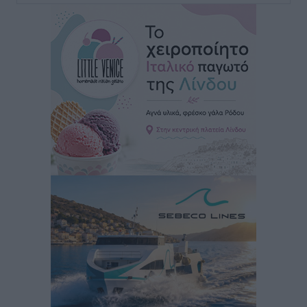
ΣΚΟΕ: Σαββατοκύριακο με αγώνες από τον Σ.Σ. Ρόδου
Αθλητικά
•
πριν 2 ώρες
Συνελήφθη 37χρονη στη Ρόδο γιατί είχε αφήσει τα
τρία ανήλικα παιδιά της χωρίς επιτήρηση
Τοπικές Ειδήσεις
•
πριν 3 ώρες
Σταυρός Καλυθιών: Απέκτησε την Φωτεινή Πιζάνια
Αθλητικά
•
πριν 3 ώρες
Το Yucatan Show έρχεται στη Ρόδο με τον Frankie
Lluc
Πολιτιστικά
•
πριν 4 ώρες
Σι Τζέι Χάρις: «Να πανηγυρίσουμε πολλές νίκες μαζί»
Αθλητικά
•
πριν 4 ώρες