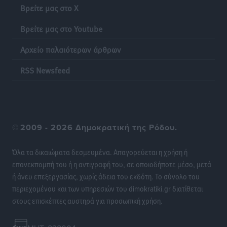
Τοπικές Ειδήσεις
•
πριν 9 ώρες
Βρείτε μας στο X
Βρείτε μας στο Youtube
Αρνείται τα πάντα ο 53χρονος φερόμενος ως λογιστής
και μιλά για σκευωρία γνωστών μεταξύ τους
Αρχείο παλαιότερων άρθρων
καταγγελλόντων
Τοπικές Ειδήσεις
•
πριν 9 ώρες
RSS Newsfeed
Δήμος Ρόδου: Επήλθε συμβιβασμός με την οικογένεια
του θύματος του σοκαριστικού θανατηφόρου
τροχαίου του 2014
©
2009 - 2026 Δημοκρατική της Ρόδου.
Ρεπορτάζ
•
πριν 9 ώρες
Όλα τα δικαιώματα δεσμευμένα. Απαγορεύεται η χρήση ή
Απορρίφθηκε η προσωρινή διαταγή κατά του
επανεκπομπή του ή η αντιγραφή του, σε οποιοδήποτε μέσο, μετά
39χρονου για τις δολιοφθορές στο Radar Ατάβυρου
ή άνευ επεξεργασίας, χωρίς άδεια του εκδότη. Το σύνολο του
Τοπικές Ειδήσεις
•
πριν 9 ώρες
περιεχομένου και των υπηρεσιών του dimokratiki.gr διατίθεται
στους επισκέπτες αυστηρά για προσωπική χρήση.
Απορρίφθηκε η προσωρινή διαταγή στη μάχη των
ταξί με τα «βανάκια» για την υποκλοπή μεταφορικού