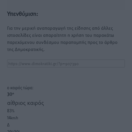
Υπενθύμιση:
Για την μερική αναπαραγωγή της είδησης από άλλες
ιστοσελίδες είναι απαραίτητη η χρήση του παρακάτω
παρεχόμενου συνδέσμου παραπομπής προς το άρθρο
της Δημοκρατικής.
o καιρός τώρα:
30
°
αίθριος καιρός
83
%
14
km/h
Δ
29
30
°/
°