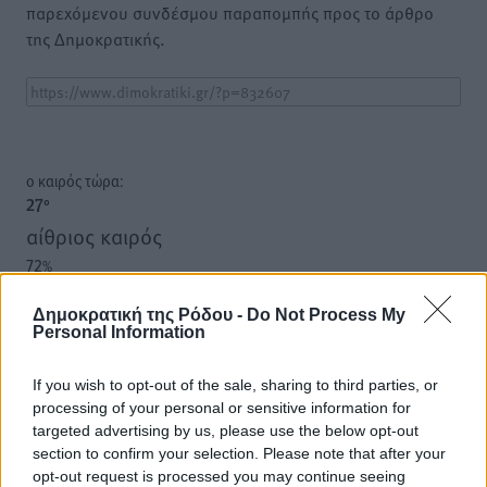
παρεχόμενου συνδέσμου παραπομπής προς το άρθρο
της Δημοκρατικής.
o καιρός τώρα:
27
°
αίθριος καιρός
72
%
11
km/h
Δ-ΝΔ
Δημοκρατική της Ρόδου -
Do Not Process My
Personal Information
27
27
°/
°
06:18
If you wish to opt-out of the sale, sharing to third parties, or
20:07
processing of your personal or sensitive information for
πρόγνωση:
targeted advertising by us, please use the below opt-out
32
°
section to confirm your selection. Please note that after your
ΣΑ
opt-out request is processed you may continue seeing