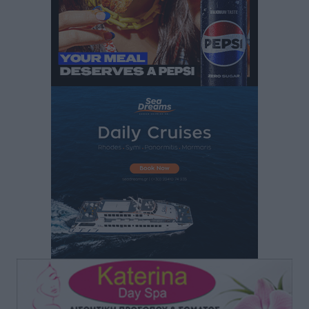
Τοπικές Ειδήσεις
•
πριν 3 ώρες
Πάνθηρες: Ξεκίνησαν αισιόδοξοι για την παρθενική
“πτήση” τους
Αθλητικά
•
πριν 4 ώρες
Άρης Αρχαγγέλου: Στο πλευρό του άτυχου Ιάκωβου
Θωμά
Αθλητικά
•
πριν 4 ώρες
Φοίβος: Η μεγάλη επιστροφή του Μπρένο Σαλβατιέρα
Αθλητικά
•
πριν 4 ώρες
Κλεάνθης: Έτοιμες οι κάρτες διαρκείας της νέας
σεζόν
Αθλητικά
•
πριν 4 ώρες