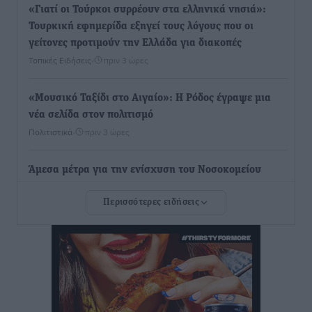
«Γιατί οι Τούρκοι συρρέουν στα ελληνικά νησιά»:
Τουρκική εφημερίδα εξηγεί τους λόγους που οι
γείτονες προτιμούν την Ελλάδα για διακοπές
Τοπικές Ειδήσεις
•
πριν 3 ώρες
«Μουσικό Ταξίδι στο Αιγαίο»: Η Ρόδος έγραψε μια
νέα σελίδα στον πολιτισμό
Πολιτιστικά
•
πριν 3 ώρες
Άμεσα μέτρα για την ενίσχυση του Νοσοκομείου
Ρόδου και αντιμετώπιση των ελλείψεων προσωπικού
Περισσότερες ειδήσεις
ανακοίνωσε ο Άδωνις Γεωργιάδης
Τοπικές Ειδήσεις
•
πριν 3 ώρες
Iατρικός Σύλλογος Ροδου προς Α. Γεωργιάδη:
Στρατηγικές Προτάσεις για την Ενίσχυση της
Δημόσιας Υγείας στη Νησιωτική Ελλάδα και στα
Νοσοκομεία της Γ΄ Ζώνης