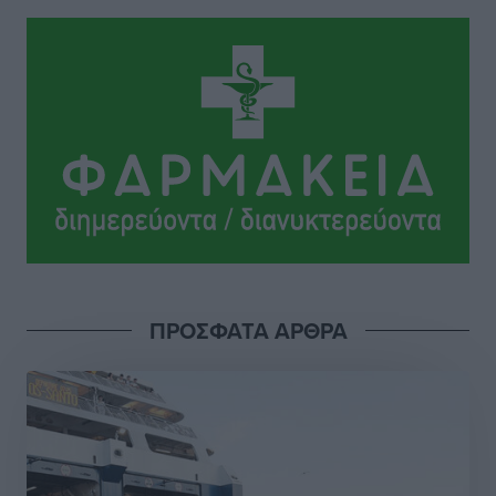
Το Yucatan Show έρχεται στη Ρόδο με τον Frankie
Lluc
Πολιτιστικά
•
πριν 7 ώρες
Σι Τζέι Χάρις: «Να πανηγυρίσουμε πολλές νίκες μαζί»
Αθλητικά
•
πριν 7 ώρες
Ροδήλιος: Ο απολογισμός από το Πανελλήνιο
Πρωτάθλημα Πίστας
Αθλητικά
•
πριν 7 ώρες
ΠΡΟΣΦΑΤΑ ΑΡΘΡΑ
Διαγόρας: Μετεγγραφικό ντεμαράζ
Αθλητικά
•
πριν 7 ώρες
Γ.Σ. Διαγόρας: Εντατική προετοιμασία και επιστροφή
Ρίζου στις Ακαδημίες
Αθλητικά
•
πριν 7 ώρες