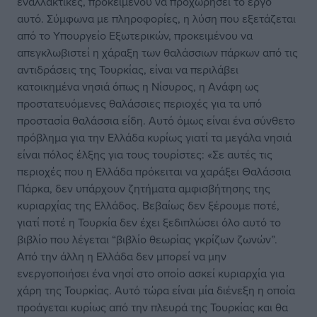
εναλλακτικές, προκειμένου να προχωρήσει το έργο
αυτό. Σύμφωνα με πληροφορίες, η λύση που εξετάζεται
από το Υπουργείο Εξωτερικών, προκειμένου να
απεγκλωβιστεί η χάραξη των θαλάσσιων πάρκων από τις
αντιδράσεις της Τουρκίας, είναι να περιλάβει
κατοικημένα νησιά όπως η Νίσυρος, η Ανάφη ως
προστατευόμενες θαλάσσιες περιοχές για τα υπό
προστασία θαλάσσια είδη. Αυτό όμως είναι ένα σύνθετο
πρόβλημα για την Ελλάδα κυρίως γιατί τα μεγάλα νησιά
είναι πόλος έλξης για τους τουρίστες: «Σε αυτές τις
περιοχές που η Ελλάδα πρόκειται να χαράξει Θαλάσσια
Πάρκα, δεν υπάρχουν ζητήματα αμφισβήτησης της
κυριαρχίας της Ελλάδος. Βεβαίως δεν ξέρουμε ποτέ,
γιατί ποτέ η Τουρκία δεν έχει ξεδιπλώσει όλο αυτό το
βιβλίο που λέγεται “βιβλίο θεωρίας γκρίζων ζωνών”.
Από την άλλη η Ελλάδα δεν μπορεί να μην
ενεργοποιήσει ένα νησί στο οποίο ασκεί κυριαρχία για
χάρη της Τουρκίας. Αυτό τώρα είναι μία διένεξη η οποία
προάγεται κυρίως από την πλευρά της Τουρκίας και θα