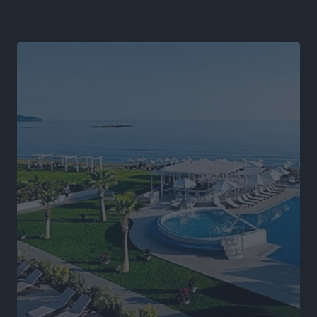
αλλάξει στην Πολιτική Προστασί
Ειδήσεις
•
πριν 8 ώρες
Άδωνις Γεωργιάδης στον RV: “Στο υπουργείο
εξετάζουμε την θεσμοθέτηση τρίτης κατηγορίας
κινήτρων, ειδικά για τα νοσοκομεία στα νησιά”
Τοπικές Ειδήσεις
•
πριν 8 ώρες
Θετικό κλίμα και κοινό όραμα για την ανάδειξη της
ιστορίας της Ρόδου στο Αεροδρόμιο «Διαγόρας»
Τοπικές Ειδήσεις
•
πριν 8 ώρες
Αντώνης Καμπουράκης: «Ένα σπουδαίο έργο
πολιτισμού για τη Ρόδο, που σχεδιάσαμε και
εξασφαλίσαμε τη χρηματοδότησή του, γίνεται
πραγματικότητα»
Τοπικές Ειδήσεις
•
πριν 8 ώρες