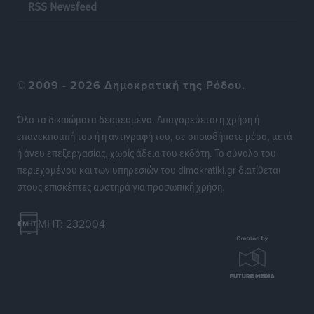
RSS Newsfeed
Ειδήσεις
•
πριν 11 ώρες
Στη Σύμη η Φαίη Σκορδά επισκέφθηκε την Ιερά Μονή
του Πανορμίτη
©
2009 - 2026 Δημοκρατική της Ρόδου.
Τοπικές Ειδήσεις
•
πριν 11 ώρες
Όλα τα δικαιώματα δεσμευμένα. Απαγορεύεται η χρήση ή
Σερβία: Ανακάμπτουν οι τουριστικές ροές προς την
επανεκπομπή του ή η αντιγραφή του, σε οποιοδήποτε μέσο, μετά
Ελλάδα
ή άνευ επεξεργασίας, χωρίς άδεια του εκδότη. Το σύνολο του
Ειδήσεις
•
πριν 11 ώρες
περιεχομένου και των υπηρεσιών του dimokratiki.gr διατίθεται
στους επισκέπτες αυστηρά για προσωπική χρήση.
Διακοπές στην Κάρπαθο για τον Γιώργο Γεραπετρίτη
Τοπικές Ειδήσεις
•
πριν 11 ώρες
MHT: 232004
Ρόδος: Τραυματίστηκε 53χρονος ναυτικός
Τοπικές Ειδήσεις
•
πριν 11 ώρες
Airbnb: Αυξημένα έσοδα στο β’ τρίμηνο με «όχημα»