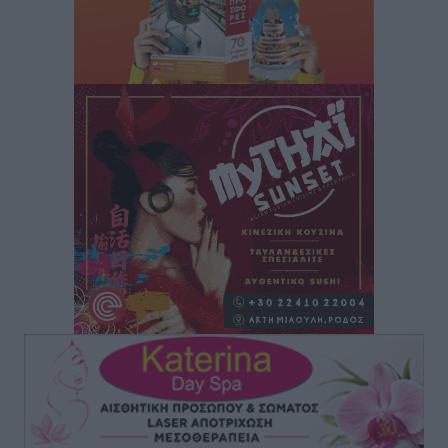
Πάνθηρες: Ξεκίνησαν αισιόδοξοι για την παρθενική
“πτήση” τους
Αθλητικά
•
πριν 5 ώρες
Άρης Αρχαγγέλου: Στο πλευρό του άτυχου Ιάκωβου
Θωμά
Αθλητικά
•
πριν 5 ώρες
Φοίβος: Η μεγάλη επιστροφή του Μπρένο Σαλβατιέρα
Αθλητικά
•
πριν 5 ώρες
Κλεάνθης: Έτοιμες οι κάρτες διαρκείας της νέας
σεζόν
Αθλητικά
•
πριν 5 ώρες
Ατρόμητος Διμυλιάς: Ο Μαργαρίτης και μία
αδιαπραγμάτευτη φιλοσοφία