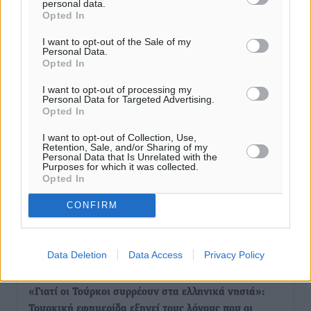
personal data.
Opted In
Τριήμερο εξόδου: Πάνω από 129.000 επιβάτες
αναχωρούν από Πειραιά, Ραφήνα και Λαύριο
I want to opt-out of the Sale of my
Personal Data.
Ειδήσεις
•
πριν 3 ώρες
Opted In
I want to opt-out of processing my
Τι αλλάζει το χωροταξικό στις τουριστικές επενδύσεις
Personal Data for Targeted Advertising.
Opted In
Τοπικές Ειδήσεις
•
πριν 3 ώρες
I want to opt-out of Collection, Use,
Retention, Sale, and/or Sharing of my
ΥΠΑΑΤ: 12,5 εκατ. ευρώ στις 13 Περιφέρειες για μέτρα
Personal Data that Is Unrelated with the
βιοασφάλειας
Purposes for which it was collected.
Opted In
Τοπικές Ειδήσεις
•
πριν 4 ώρες
CONFIRM
Ποιοι φοιτητές μπορούν να λάβουν ενίσχυση για
στέγη έως 2.500 ευρώ
Ειδήσεις
•
πριν 4 ώρες
Data Deletion
Data Access
Privacy Policy
«Γιατί οι Τούρκοι συρρέουν στα ελληνικά νησιά»:
Τουρκική εφημερίδα εξηγεί τους λόγους που οι