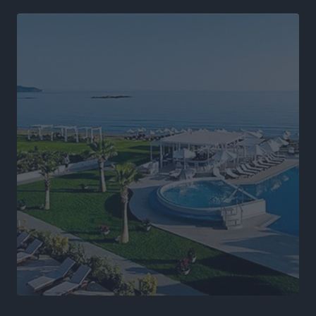
Άδωνις Γεωργιάδης στον RV: “Στο υπουργείο
εξετάζουμε την θεσμοθέτηση τρίτης κατηγορίας
κινήτρων, ειδικά για τα νοσοκομεία στα νησιά”
Τοπικές Ειδήσεις
•
πριν 9 ώρες
Θετικό κλίμα και κοινό όραμα για την ανάδειξη της
ιστορίας της Ρόδου στο Αεροδρόμιο «Διαγόρας»
Τοπικές Ειδήσεις
•
πριν 9 ώρες
Αντώνης Καμπουράκης: «Ένα σπουδαίο έργο
πολιτισμού για τη Ρόδο, που σχεδιάσαμε και
εξασφαλίσαμε τη χρηματοδότησή του, γίνεται
πραγματικότητα»
Τοπικές Ειδήσεις
•
πριν 10 ώρες
Στο Α΄ Νεκροταφείο το μνημόσυνο για τον έναν χρόνο