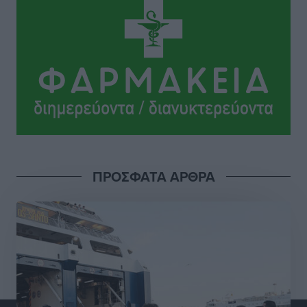
Lluc
Πολιτιστικά
•
πριν 8 ώρες
Σι Τζέι Χάρις: «Να πανηγυρίσουμε πολλές νίκες μαζί»
Αθλητικά
•
πριν 8 ώρες
Ροδήλιος: Ο απολογισμός από το Πανελλήνιο
Πρωτάθλημα Πίστας
Αθλητικά
•
πριν 9 ώρες
ΠΡΟΣΦΑΤΑ ΑΡΘΡΑ
Διαγόρας: Μετεγγραφικό ντεμαράζ
Αθλητικά
•
πριν 9 ώρες
Γ.Σ. Διαγόρας: Εντατική προετοιμασία και επιστροφή
Ρίζου στις Ακαδημίες
Αθλητικά
•
πριν 9 ώρες