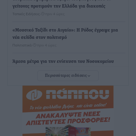
γείτονες προτιμούν την Ελλάδα για διακοπές
Τοπικές Ειδήσεις
•
πριν 4 ώρες
«Μουσικό Ταξίδι στο Αιγαίο»: Η Ρόδος έγραψε μια
νέα σελίδα στον πολιτισμό
Πολιτιστικά
•
πριν 4 ώρες
Άμεσα μέτρα για την ενίσχυση του Νοσοκομείου
Ρόδου και αντιμετώπιση των ελλείψεων προσωπικού
Περισσότερες ειδήσεις
ανακοίνωσε ο Άδωνις Γεωργιάδης
Τοπικές Ειδήσεις
•
πριν 5 ώρες
Iατρικός Σύλλογος Ροδου προς Α. Γεωργιάδη:
Στρατηγικές Προτάσεις για την Ενίσχυση της
Δημόσιας Υγείας στη Νησιωτική Ελλάδα και στα
Νοσοκομεία της Γ΄ Ζώνης
Τοπικές Ειδήσεις
•
πριν 5 ώρες