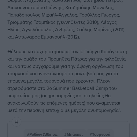
Θωμάς, Λαχανιάτης Κωνσταντίνος, Σωτηρίου Πέτρος,
Διακοαναστασίου Γιάννης, Χατζηδάκης Μανώλης,
Παπαδόπουλος Μιχαήλ-Άγγελος, Τσούλλος Γιώργος,
Τριομμάτης Τσαμπίκος (γεννηθέντες 2010), Λέργος
Ηλίας, Αγγελόπουλος Ανδρέας, Σούλης Μαρίνος (2011)
και Αντώναρος Εμμανουήλ (2012).
Θέλουμε να ευχαριστήσουμε τον κ. Γιώργο Καράγκουτη
και την ομάδα του Προμηθέα Πάτρας για την φιλοξενία
και να τους συγχαρούμε για την άψογη οργάνωση του
τουρνουά και ανανεώνουμε το ραντεβού μας για τα
επόμενα μεγάλα τουρνουά που έρχονται. Πλέον
στρεφόμαστε στο 2ο Summer Basketball Camp του
σωματείου μας (οι ημερομηνίες και οι ηλικίες θα
ανακοινωθούν τις επόμενες ημέρες) που αναμένεται
μετά την περσινή επιτυχία με μεγάλη ανυπομονησία”.
#Ροδίων Άθλησις
#Μπάσκετ
#Τουρνουά