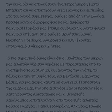
την ευκαιρία να απολαύσουν ένα τετραήμερο γεμάτο
Μπάσκετ και να αποκτήσουν νέες εικόνες και εμπειρίες.
Στο τουρνουά συμμετείχαν ομάδες από όλη την Ελλάδα,
προσφέροντας όμορφες φάσεις και αμφίρροπα
παιχνίδια! Η ομάδα μας έπαιξε συνολικά 5 δυνατά φιλικά
παιχνίδια απέναντι στις ομάδες Βριλήσσια, Χανιά,
Νικόπολη Πρέβεζας, Ανδρογεα και IBC, έχοντας
απολογισμό 3 νίκες και 2 ήττες.
Το πιο σημαντικό όμως είναι ότι οι βαλίτσες των μικρών
μας αθλητών γύρισαν γεμάτες με παραστάσεις από το
αγαπημένο τους άθλημα, αυξάνοντας την αγάπη, το
πάθος και την επιθυμία τους για βελτίωση , βάζοντας
βάσεις για μια ακόμα καλύτερη συνέχεια. Η αποστολή
της ομάδας μας την οποία συνόδεψαν οι προπονητές κ.
Χατζηφουντας Αριστοτελης και κ. Βακιρτζής
Χαράλαμπος ,αποτελούνταν από τους εξής αθλητές:
Ρούσος Γιώργος , Παπαθεοδωράκης Αλκίνοος, Γαλλής