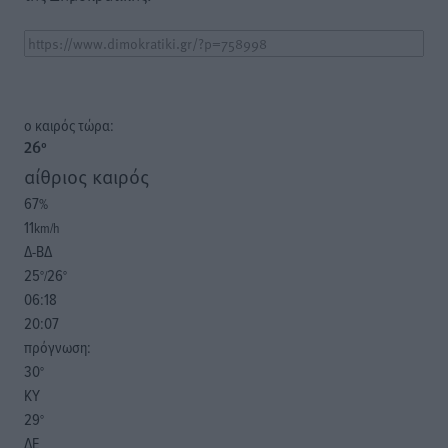
o καιρός τώρα:
26
°
αίθριος καιρός
67
%
11
km/h
Δ-ΒΔ
25
26
°/
°
06:18
20:07
πρόγνωση:
30
°
ΚΥ
29
°
ΔΕ