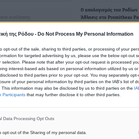
Ο απολογισμός του Ροδίων
ματα αναζήτησης
Άθλησις στο Promitheas Pa
Tournament!
ε μας στο Google News ★ ↗
ική της Ρόδου -
Do Not Process My Personal Information
Το Ροδίων Άθλησις συμμετε
Promitheas Park Tournamen
ήστε
to opt-out of the sale, sharing to third parties, or processing of your per
έκανε τον απολογισμό…
formation for targeted advertising by us, please use the below opt-out s
r selection. Please note that after your opt-out request is processed y
eing interest-based ads based on personal information utilized by us or
disclosed to third parties prior to your opt-out. You may separately opt-
ΙΑΒΑΣΕ ΕΠΙΣΗΣ
losure of your personal information by third parties on the IAB’s list of
. This information may also be disclosed by us to third parties on the
IA
Participants
that may further disclose it to other third parties.
ΑΘΛΗΤΙΚΆ
ΑΘΛΗΤΙΚΆ
Άρης Αρχαγγέλου: Στο πλευρό
Φοίβος: Η μεγάλη επιστρ
του άτυχου Ιάκωβου Θωμά
Μπρένο Σαλβατιέρα
7.08.26 · 16:57
07.08.26 · 16:53
l Data Processing Opt Outs
o opt-out of the Sharing of my personal data.
Υπενθύμιση: