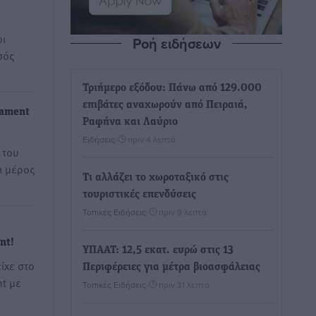
οι
Ροή ειδήσεων
σός
Τριήμερο εξόδου: Πάνω από 129.000
επιβάτες αναχωρούν από Πειραιά,
nament
Ραφήνα και Λαύριο
Ειδήσεις
•
πριν 4 λεπτά
 του
ι μέρος
Τι αλλάζει το χωροταξικό στις
τουριστικές επενδύσεις
Τοπικές Ειδήσεις
•
πριν 9 λεπτά
nt!
ΥΠΑΑΤ: 12,5 εκατ. ευρώ στις 13
ίχε στο
Περιφέρειες για μέτρα βιοασφάλειας
t με
Τοπικές Ειδήσεις
•
πριν 31 λεπτά