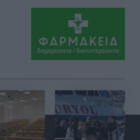
Αθλητικά
•
πριν 4 ώρες
Συνελήφθη 37χρονη στη Ρόδο γιατί
είχε αφήσει τα τρία ανήλικα παιδιά της
χωρίς επιτήρηση
Τοπικές Ειδήσεις
•
πριν 4 ώρες
Σταυρός Καλυθιών: Απέκτησε την
Φωτεινή Πιζάνια
Αθλητικά
•
πριν 5 ώρες
Το Yucatan Show έρχεται στη Ρόδο με
τον Frankie Lluc
Πολιτιστικά
•
πριν 5 ώρες
Σι Τζέι Χάρις: «Να πανηγυρίσουμε
πολλές νίκες μαζί»