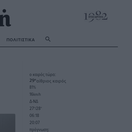
ΠΟΛΙΤΙΣΤΙΚΆ
o καιρός τώρα:
αίθριος καιρός
29
°
81
%
16
km/h
Δ-ΝΔ
27
28
°/
°
06:18
20:07
πρόγνωση: