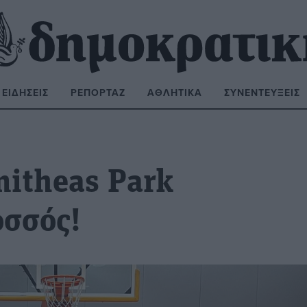
ΕΙΔΉΣΕΙΣ
ΡΕΠΟΡΤΆΖ
ΑΘΛΗΤΙΚΆ
ΣΥΝΕΝΤΕΎΞΕΙΣ
ΝΑΖΉΤΗΣΗ:
mitheas Park
οσσός!