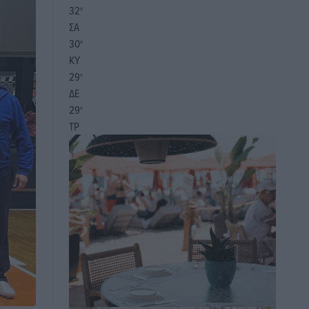
32
°
ΣΑ
30
°
ΚΥ
29
°
ΔΕ
29
°
ΤΡ