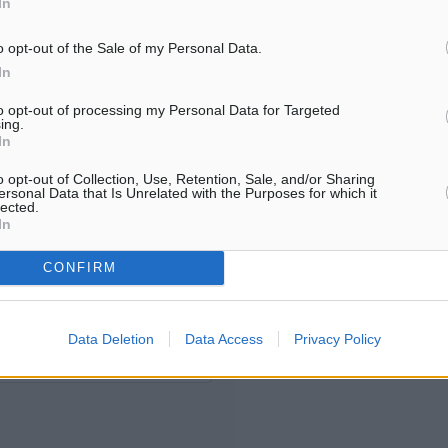
In
Για την μερική αναπαραγωγ
ή. Η Δημοκρατική δεν υιοθετεί
o opt-out of the Sale of my Personal Data.
είδησης από άλλες ιστοσελ
υμε όποια σχόλια θεωρούμε
In
είναι απαραίτητη η χρήση 
οίηση. Χρήστες που δεν τηρούν
παρακάτω παρεχόμενου
to opt-out of processing my Personal Data for Targeted
ing.
συνδέσμου παραπομπής πρ
In
άρθρο της Δημοκρατικής.
o opt-out of Collection, Use, Retention, Sale, and/or Sharing
ersonal Data that Is Unrelated with the Purposes for which it
lected.
In
CONFIRM
λή του σχολίου.
Data Deletion
Data Access
Privacy Policy