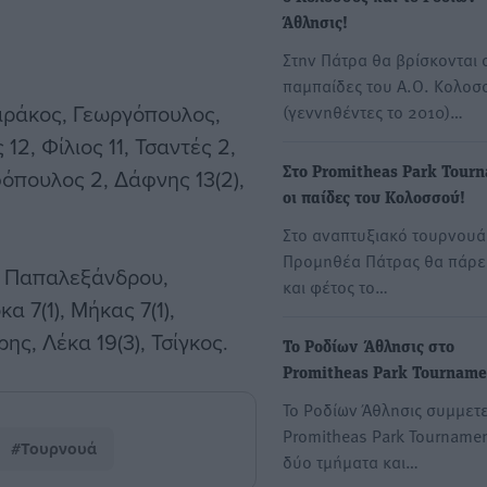
Άθλησις!
Στην Πάτρα θα βρίσκονται 
παμπαίδες του Α.Ο. Κολοσ
άκος, Γεωργόπουλος,
(γεννηθέντες το 2010)…
12, Φίλιος 11, Τσαντές 2,
όπουλος 2, Δάφνης 13(2),
Στο Promitheas Park Tour
οι παίδες του Κολοσσού!
Στο αναπτυξιακό τουρνουά
Προμηθέα Πάτρας θα πάρε
, Παπαλεξάνδρου,
και φέτος το…
α 7(1), Μήκας 7(1),
ς, Λέκα 19(3), Τσίγκος.
Το Ροδίων Άθλησις στο
Promitheas Park Tourname
Το Ροδίων Άθλησις συμμετε
Promitheas Park Tournamen
#Τουρνουά
δύο τμήματα και…