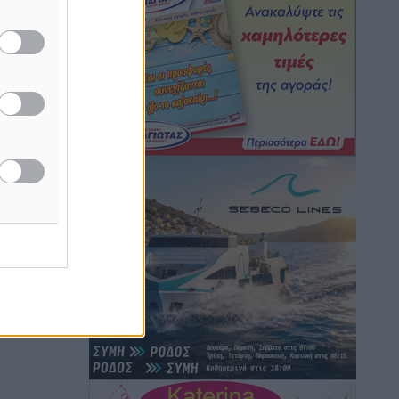
Τοπικές Ειδήσεις
•
πριν 1 ώρα
ή της
ίδες
Iατρικός Σύλλογος Ροδου προς Α.
του
Γεωργιάδη: Στρατηγικές Προτάσεις για
την Ενίσχυση της Δημόσιας Υγείας στη
ος το
Νησιωτική Ελλάδα και στα
Νοσοκομεία της Γ΄ Ζώνης
Τοπικές Ειδήσεις
•
πριν 2 ώρες
Πάνθηρες: Ξεκίνησαν αισιόδοξοι για
την παρθενική “πτήση” τους
Αθλητικά
•
πριν 2 ώρες
Άρης Αρχαγγέλου: Στο πλευρό του
άτυχου Ιάκωβου Θωμά
Αθλητικά
•
πριν 2 ώρες