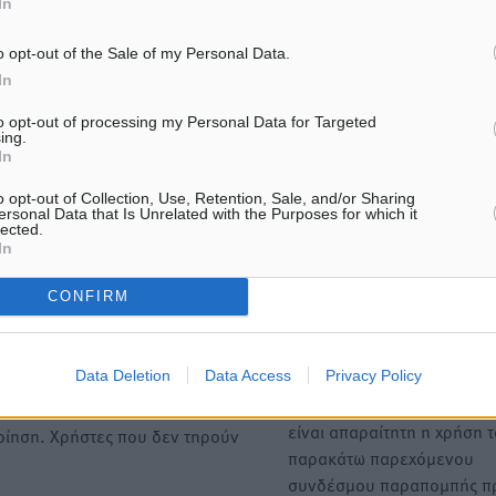
Κατά τη διάρκεια…
In
o opt-out of the Sale of my Personal Data.
In
ΙΑΒΑΣΕ ΕΠΙΣΗΣ
to opt-out of processing my Personal Data for Targeted
ing.
In
ΕΙΔΉΣΕΙΣ
ΕΙΔΉΣΕΙΣ
Ποιοι φοιτητές μπορούν να
Νέα αεροσκάφη, drones,
o opt-out of Collection, Use, Retention, Sale, and/or Sharing
λάβουν ενίσχυση για στέγη έως
δασοκομάντος: Τι έχει αλλ
ersonal Data that Is Unrelated with the Purposes for which it
2.500 ευρώ
στην Πολιτική Προστασί
lected.
In
7.08.26 · 18:10
07.08.26 · 12:47
CONFIRM
Υπενθύμιση:
Για την μερική αναπαραγωγ
Data Deletion
Data Access
Privacy Policy
ή. Η Δημοκρατική δεν υιοθετεί
είδησης από άλλες ιστοσελ
υμε όποια σχόλια θεωρούμε
είναι απαραίτητη η χρήση 
οίηση. Χρήστες που δεν τηρούν
παρακάτω παρεχόμενου
συνδέσμου παραπομπής πρ