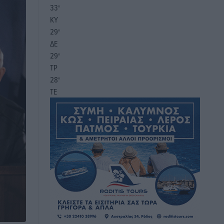
33
°
ΚΥ
29
°
ΔΕ
29
°
ΤΡ
28
°
ΤΕ