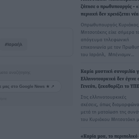
ζήτησε ο πρωθυπουργός - 
περιοχή δεν χρειάζεται νέ
Οπρωθυπουργός Κυριάκος
Μητσοτάκης είχε σήμερα τ
απόγευμα τηλεφωνική
#Ισραήλ
επικοινωνία με τον Πρωθυ
του Ισράηλ, Μπένιαμιν…
Καμία μυστική συνομιλία γ
ματα αναζήτησης
Ελληνοτουρκικά δεν έγινε 
ε μας στο Google News ★ ↗
Γενεύη, ξεκαθαρίζει το ΥΠ
Στις ελληνοτουρκικές
ήστε
σχέσεις, όπως διαμορφώνο
μετά τη ματαίωση της συν
του Κυριάκου Μητσοτάκη 
«Κυρία μου, το περιπολικό