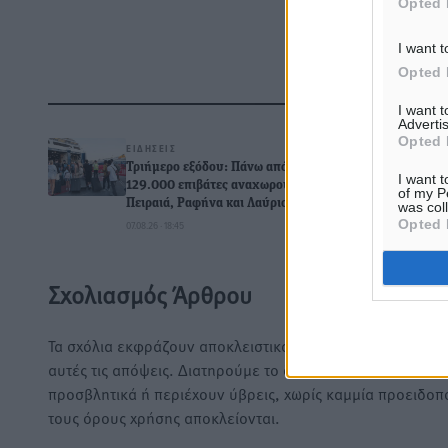
Opted 
I want t
Opted 
Δ
I want 
Advertis
Opted 
ΕΙΔΉΣΕΙΣ
Τριήμερο εξόδου: Πάνω από
I want t
129.000 επιβάτες αναχωρούν από
of my P
Πειραιά, Ραφήνα και Λαύριο
was col
Opted 
07.08.26 · 18:45
0
Σχολιασμός Άρθρου
Τα σχόλια εκφράζουν αποκλειστικά τον εκάστοτε σχολιαστ
αυτές τις απόψεις. Διατηρούμε το δικαίωμα να διαγράψο
προσβλητικά ή περιέχουν ύβρεις, χωρίς καμμία προειδοπ
τους όρους χρήσης αποκλείονται.