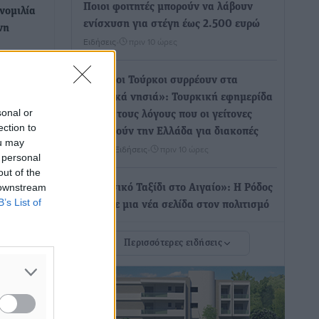
Ποιοι φοιτητές μπορούν να λάβουν
υνομιλία
ενίσχυση για στέγη έως 2.500 ευρώ
νη
Ειδήσεις
•
πριν 10 ώρες
«Γιατί οι Τούρκοι συρρέουν στα
ους
ελληνικά νησιά»: Τουρκική εφημερίδα
η
sonal or
εξηγεί τους λόγους που οι γείτονες
του
ection to
προτιμούν την Ελλάδα για διακοπές
ou may
Τοπικές Ειδήσεις
•
πριν 10 ώρες
 personal
out of the
 downstream
«Μουσικό Ταξίδι στο Αιγαίο»: Η Ρόδος
Ελλάδα
B’s List of
έγραψε μια νέα σελίδα στον πολιτισμό
ην
Πολιτιστικά
•
πριν 11 ώρες
ας…
Περισσότερες ειδήσεις
ς
Άμεσα μέτρα για την ενίσχυση του
κή
Νοσοκομείου Ρόδου και αντιμετώπιση
ο της
των ελλείψεων προσωπικού
νσκι.
ανακοίνωσε ο Άδωνις Γεωργιάδης