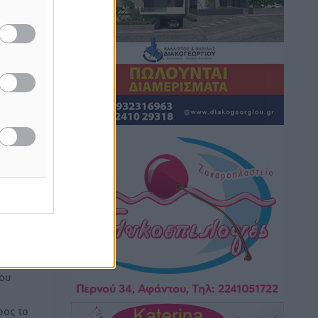
Τοπικές Ειδήσεις
•
πριν 11 ώρες
Iατρικός Σύλλογος Ροδου προς Α.
Γεωργιάδη: Στρατηγικές Προτάσεις για
την Ενίσχυση της Δημόσιας Υγείας στη
Νησιωτική Ελλάδα και στα
Νοσοκομεία της Γ΄ Ζώνης
άξει
Τοπικές Ειδήσεις
•
πριν 11 ώρες
Πάνθηρες: Ξεκίνησαν αισιόδοξοι για
την παρθενική “πτήση” τους
Αθλητικά
•
πριν 11 ώρες
ή της
Άρης Αρχαγγέλου: Στο πλευρό του
ίδες
άτυχου Ιάκωβου Θωμά
του
Αθλητικά
•
πριν 11 ώρες
ος το