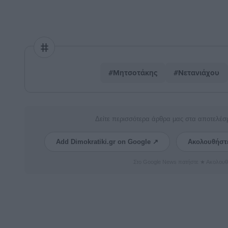
#Μητσοτάκης
#Νετανιάχου
Δείτε περισσότερα άρθρα μας στα αποτελέσ
Add Dimokratiki.gr on Google ↗
Ακολουθήστ
Στο Google News πατήστε ★ Ακολουθ