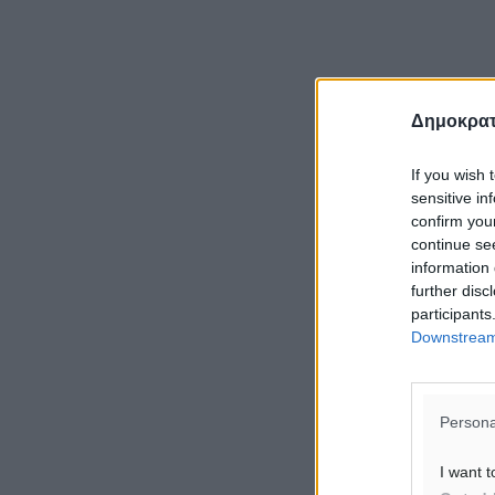
Δημοκρατ
If you wish 
sensitive in
confirm you
continue se
information 
further disc
participants
Downstream 
Persona
I want t