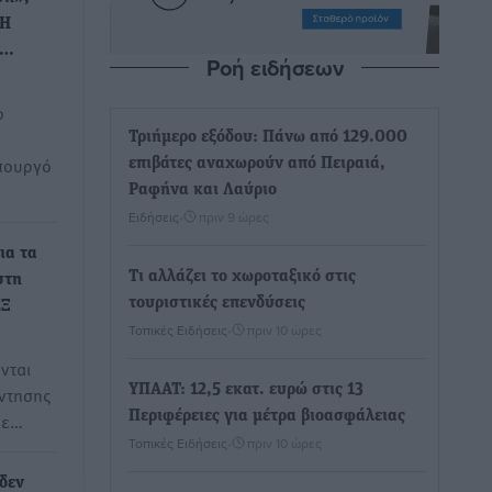
«Η
α…
Ροή ειδήσεων
ο
Τριήμερο εξόδου: Πάνω από 129.000
πουργό
επιβάτες αναχωρούν από Πειραιά,
Ραφήνα και Λαύριο
Ειδήσεις
•
πριν 9 ώρες
ια τα
Τι αλλάζει το χωροταξικό στις
στη
τουριστικές επενδύσεις
ΕΞ
Τοπικές Ειδήσεις
•
πριν 10 ώρες
νται
ΥΠΑΑΤ: 12,5 εκατ. ευρώ στις 13
άντησης
Περιφέρειες για μέτρα βιοασφάλειας
με…
Τοπικές Ειδήσεις
•
πριν 10 ώρες
 δεν