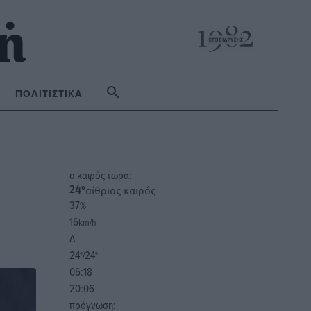
ΠΟΛΙΤΙΣΤΙΚΆ
o καιρός τώρα:
αίθριος καιρός
24
°
37
%
16
km/h
Δ
24
24
°/
°
06:18
20:06
πρόγνωση: