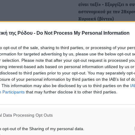
είναι ταξί» - Εξοργίζει η σ
αστυνομικού με την 28χρο
Κυριακή (βίντεο)
Οργή έχει προκαλέσει
ική της Ρόδου -
Do Not Process My Personal Information
η γυναικοκτονία στους Αγί
Αναργύρους, όπου 28χρον
to opt-out of the sale, sharing to third parties, or processing of your per
έπεσε νεκρή από επίθεση 
formation for targeted advertising by us, please use the below opt-out s
συντρόφου…
r selection. Please note that after your opt-out request is processed y
eing interest-based ads based on personal information utilized by us or
disclosed to third parties prior to your opt-out. You may separately opt-
Τηλεφωνική επικοινωνία
losure of your personal information by third parties on the IAB’s list of
Μητσοτάκη – Ζελένσκι: Η 
. This information may also be disclosed by us to third parties on the
IA
θα συνεχίσει να στηρίζει τ
Participants
that may further disclose it to other third parties.
Ουκρανία, τόνισε ο Έλλην
Ο Πρωθυπουργός Κυριάκο
Μητσοτάκης είχε τηλεφωνι
l Data Processing Opt Outs
επικοινωνία με τον Πρόεδρ
Ουκρανίας Βολοντίμιρ Ζελέ
o opt-out of the Sharing of my personal data.