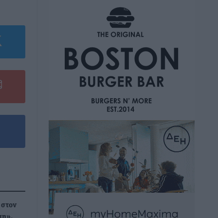
 στον
ση»,