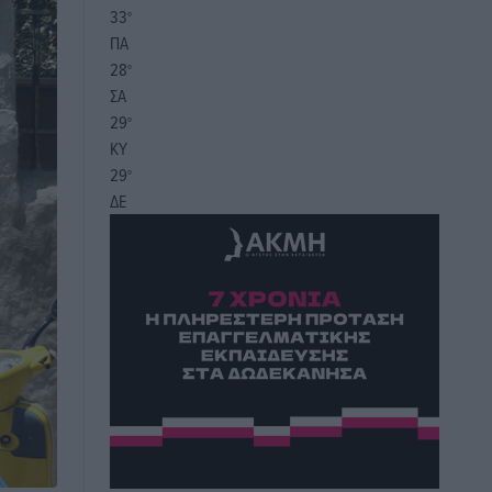
33
°
ΠΑ
28
°
ΣΑ
29
°
ΚΥ
29
°
ΔΕ