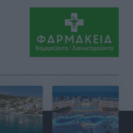
Ιππότες: Με το βλέμμα στραμμένο στο
μέλλον
Αθλητικά
•
πριν 2 ώρες
ΠΑΜΕ ΣΤΟΙΧΗΜΑ: Περισσότερα από 95
εκατομμύρια ευρώ σε κέρδη μοίρασε
τον Ιούλιο
Αθλητικά
•
πριν 3 ώρες
Ολοκλήρωση του έργου αναβάθμισης
των υποδομών του Νεστορίδειου
Μελάθρου
Τοπικές Ειδήσεις
•
πριν 3 ώρες
Γ.Σ. Διαγόρας: Στα «κυανέρυθρα» ο
Janni Pembe
Αθλητικά
•
πριν 4 ώρες