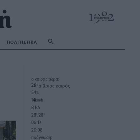
ΠΟΛΙΤΙΣΤΙΚΆ
o καιρός τώρα:
αίθριος καιρός
28
°
54
%
14
km/h
Β-ΒΔ
28
28
°/
°
06:17
20:08
πρόγνωση: