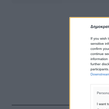
Δημοκρατ
If you wish 
sensitive in
confirm you
continue se
information 
further disc
participants
Downstream 
Persona
I want t
Δ