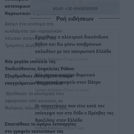
αστυνομικοί του Τμήματος Δίωξης
Ναρκωτικών της Υποδιεύθυνσης…
Ροή ειδήσεων
Ακόμη ένα χτύπημα στα
κυκλώματα των ναρκωτικών
πέτυχαν αστυνομικοί του
Εγκρίθηκε η ηλεκτρική διασύνδεση
Τμήματος Δίωξης…
Ρόδου και Κω μέσω υποβρύχιων
καλωδίων με την ηπειρωτική Ελλάδα
Τοπικές Ειδήσεις
•
πριν 2 λεπτά
Νέα μεγάλη επιτυχία της
Υποδιεύθυνσης Ασφαλείας Ρόδου:
Νέο ανακαινισμένο δημοτικό
Εξαρθρώθηκε εισαγόμενη σπείρα
τουριστικό γραφείο στην Πάτμο
επαγγελματιών διαρρηκτών!
Τοπικές Ειδήσεις
•
πριν 21 λεπτά
-Βρέθηκαν τα κλοπιμαία που
αφαίρεσαν από κατοικίες σε
Οι συναντήσεις που είχε κατά την
Μαλώνα, Ιαλυσό, Σορωνή και…
επίσκεψη του στη Ρόδο ο Πρέσβης της
Βραζιλίας στην Ελλάδα
Επεκτάθηκε το ωράριο λειτουργίας
Τοπικές Ειδήσεις
•
πριν 1 ώρα
στο γραφείο ταυτοτήτων της