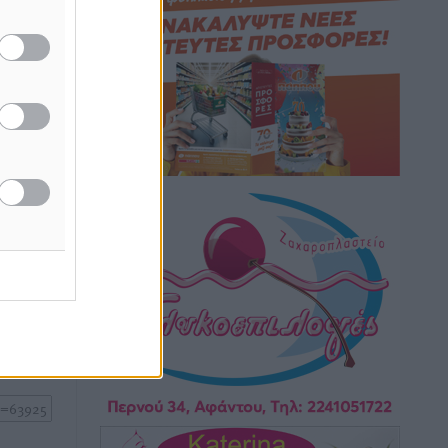
“Η Ευρώπη αντιμετώπιζε το
προσφυγικό σαν ταινία τρόμου” – Η
ατά την
συγκλονιστική μαρτυρία της Χαρούλας
 Πρέσβης
α
Γιασιράνη στον RV για τα γεγονότα που
οδήγησαν στο Σύμφωνο της Λέρου
Τοπικές Ειδήσεις
•
πριν 2 ώρες
Συναυλία με τον Γιάννη Κότσιρα στις
21 Αυγούστου
ή της
Πολιτιστικά
•
πριν 2 ώρες
ίδες
του
Έκτακτη συνεδρίαση της Δημοτικής
Επιτροπής Ρόδου αύριο Παρασκευή 7
ος το
Αυγούστου
Τοπικές Ειδήσεις
•
πριν 2 ώρες
ΑΕΡΑ: Δεν σταματάει να ενισχύεται,
νέο απόκτημα ο Μητρόπουλος