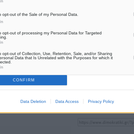
In
ΤΟΠΙΚΈΣ ΕΙΔΉΣΕΙΣ
ΤΟΠΙΚΈΣ ΕΙΔΉΣΕΙΣ
o opt-out of the Sale of my Personal Data.
Νέο ανακαινισμένο δημοτικό
Οι συναντήσεις που είχε κ
τουριστικό γραφείο στην Πάτμο
επίσκεψη του στη Ρόδο ο
In
της Βραζιλίας στην Ελλάδ
6.08.26 · 18:39
06.08.26 · 17:51
to opt-out of processing my Personal Data for Targeted
ing.
In
o opt-out of Collection, Use, Retention, Sale, and/or Sharing
Υπενθύμιση:
ersonal Data that Is Unrelated with the Purposes for which it
lected.
In
Για την μερική αναπαραγωγ
ή. Η Δημοκρατική δεν υιοθετεί
είδησης από άλλες ιστοσελ
υμε όποια σχόλια θεωρούμε
CONFIRM
είναι απαραίτητη η χρήση 
οίηση. Χρήστες που δεν τηρούν
παρακάτω παρεχόμενου
συνδέσμου παραπομπής πρ
Data Deletion
Data Access
Privacy Policy
άρθρο της Δημοκρατικής.