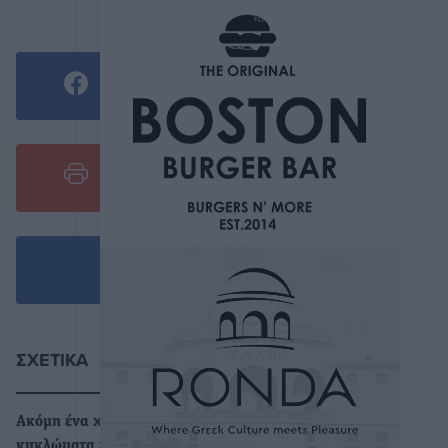
0
ΣΧΕΤΙΚΆ
Ακόμη ένα χτύπημα στα
κυκλώματα ναρκωτικών πέτυχαν