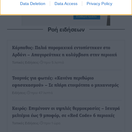
Data Deletion
Data Access
Privacy Policy
Ροή ειδήσεων
Κάρπαθος: Παλιά πυρομαχικά εντοπίστηκαν στο
Αρδάνι – Απαγορεύτηκε η κολύμβηση στην περιοχή
Τοπικές Ειδήσεις
•
πριν 5 λεπτά
Τουρνάς για φωτιές: «Κανένα περιθώριο
εφησυχασμού» – Σε πλήρη ετοιμότητα ο μηχανισμός
Ειδήσεις
•
πριν 47 λεπτά
Καιρός: Επιμένουν οι υψηλές θερμοκρασίες – Ισχυρά
μελτέμια έως 9 μποφόρ, σε «Red Code» 6 περιοχές
Τοπικές Ειδήσεις
•
πριν 1 ώρα