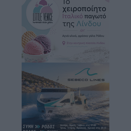
Δεύτερη πηγή εισοδήματος για τους επαγγελματίες
ψαράδες ο αλιευτικός τουρισμός
Ειδήσεις
•
πριν 2 ώρες
Ακαθάριστα οικόπεδα: Τι γίνεται όταν ο ιδιοκτήτης
δεν τα καθαρίσει – Πώς κινούνται δήμοι και ΠΣ,
ποιος πληρώνει τον λογαριασμό
Τοπικές Ειδήσεις
•
πριν 3 ώρες
Πού κινούνται οι κρατήσεις last minute σε Ελλάδα
από Γερμανούς
Ειδήσεις
•
πριν 3 ώρες
Οδηγός στη Ρόδο τράκαρε σταθμευμένο αυτοκίνητο,
παρέσυρε 72χρονο και διέφυγε
Τοπικές Ειδήσεις
•
πριν 3 ώρες