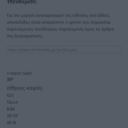
Υπενθύμιση:
Για την μερική αναπαραγωγή της είδησης από άλλες
ιστοσελίδες είναι απαραίτητη η χρήση του παρακάτω
παρεχόμενου συνδέσμου παραπομπής προς το άρθρο
της Δημοκρατικής.
o καιρός τώρα:
30
°
αίθριος καιρός
62
%
13
km/h
Β-ΒΑ
29
31
°/
°
06:19