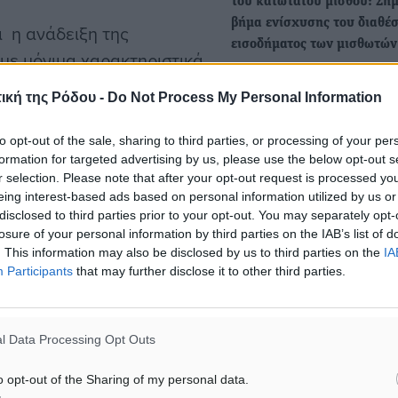
του κατώτατου μισθού: Ση
βήμα ενίσχυσης του διαθέ
ι η ανάδειξη της
εισοδήματος των μισθωτών
 με μόνιμα χαρακτηριστικά,
Εγκρίθηκε από το Υπουργι
εση επίπτωση σε βασικούς
Συμβούλιο η εισήγηση της
ική της Ρόδου -
Do Not Process My Personal Information
είναι η παραγωγικότητα
Υπουργού Εργασίας και
Κοινωνικής Ασφάλισης, Νί
to opt-out of the sale, sharing to third parties, or processing of your per
formation for targeted advertising by us, please use the below opt-out s
r selection. Please note that after your opt-out request is processed y
τουν το περιβάλλον της
Γ. Γεραπετρίτης: Θα πάμε β
eing interest-based ads based on personal information utilized by us or
βήμα με την Τουρκία, χωρί
disclosed to third parties prior to your opt-out. You may separately opt-
αλλά με σύνεση
losure of your personal information by third parties on the IAB’s list of
. This information may also be disclosed by us to third parties on the
IA
Τη σημασία της Διακήρυξη
αι συνοχής και όχι
Participants
that may further disclose it to other third parties.
Αθηνών που υπογράφτηκε
, με την μετατροπή της
την Ελλάδα και…
ν ευκαιριών.
l Data Processing Opt Outs
Τέλη κυκλοφορίας: Βήμα-β
διαδικασία της πληρωμής –
o opt-out of the Sharing of my personal data.
πρόστιμα