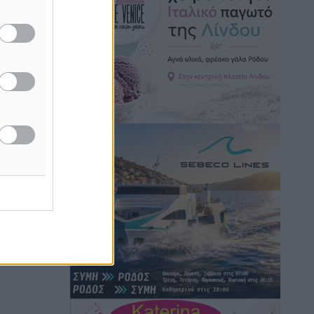
Ειδήσεις
•
πριν 2 ώρες
δεν
 προς
Γ. Χατζημάρκος: “Δύο μεγάλες
δεσμεύσεις Γεωργιάδη” – Κίνητρα για
τους γιατρούς των νησιών και
συνεργασία Ρόδου με το Αττικόν για το
Ακτινοθεραπευτικό
Τοπικές Ειδήσεις
•
πριν 2 ώρες
Σούπερ μάρκετ: Διευρύνεται η εθνική
πρωτοβουλία για τις τιμές – Eρχονται
νέες συμμετοχές εταιρειών
Ειδήσεις
•
πριν 2 ώρες
Συνελήφθησαν έξι άτομα για
ηχορύπανση από καταστήματα στο
Νότιο Αιγαίο