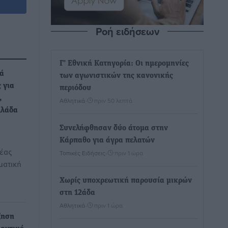
Ροή ειδήσεων
Γ’ Εθνική Κατηγορία: Οι ημερομηνίες
λά
των αγωνιστικών της κανονικής
 για
περιόδου
,
Αθλητικά
•
πριν 50 λεπτά
λλάδα
Συνελήφθησαν δύο άτομα στην
Κάρπαθο για άγρα πελατών
Νέας
Τοπικές Ειδήσεις
•
πριν 1 ώρα
ματική
ν
Χωρίς υποχρεωτική παρουσία μικρών
στη 12άδα
Αθλητικά
•
πριν 1 ώρα
ξηση