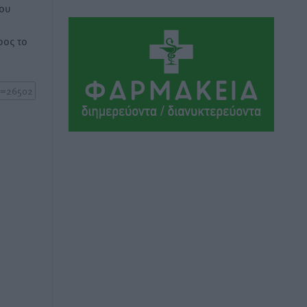
του
ΣΕΓΑΣ: Πιστώθηκαν τα έξοδα
μετακίνησης του Πανελληνίου
ος το
Πρωταθλήματος Κ20 στα σωματεία
Αθλητικά
•
πριν 3 ώρες
Ευρωπαϊκό Πρωτάθλημα Στίβου: Πότε
αγωνίζονται η Μαγκούλια, η
Σπανουδάκη και ο Κριτούλης
Αθλητικά
•
πριν 3 ώρες
Εθνική Παίδων: Ο Χριστοδούλου και η
καλύτερη φουρνιά των τελευταίων
ετών
Αθλητικά
•
πριν 3 ώρες
Διαγόρας: Ανανέωσε ο Μιχάλης
Χατζηγεωργίου
Αθλητικά
•
πριν 3 ώρες