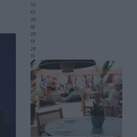
33
°
ΚΥ
30
°
ΔΕ
29
°
ΤΡ
28
°
ΤΕ