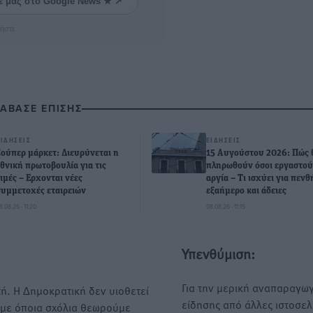
ε μας στο Google News ★ ↗
ήστε
ΙΑΒΑΣΕ ΕΠΙΣΗΣ
ΕΙΔΉΣΕΙΣ
ΕΙΔΉΣΕΙΣ
Σούπερ μάρκετ: Διευρύνεται η
15 Αυγούστου 2026: Πώς 
εθνική πρωτοβουλία για τις
πληρωθούν όσοι εργαστού
τιμές – Eρχονται νέες
αργία – Τι ισχύει για πεν
συμμετοχές εταιρειών
εξαήμερο και άδειες
8.08.26 · 11:20
08.08.26 · 11:15
Υπενθύμιση:
Για την μερική αναπαραγωγ
ή. Η Δημοκρατική δεν υιοθετεί
είδησης από άλλες ιστοσελ
υμε όποια σχόλια θεωρούμε