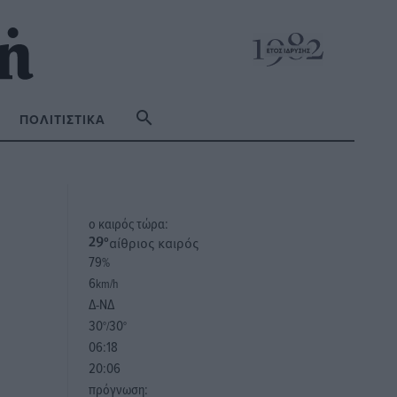
ΠΟΛΙΤΙΣΤΙΚΆ
o καιρός τώρα:
αίθριος καιρός
29
°
79
%
6
km/h
Δ-ΝΔ
30
30
°/
°
06:18
20:06
πρόγνωση: