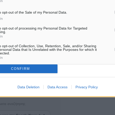
In
Έχει ήδη γίνει γνωστό πως 
 και επίμονος, για να
o opt-out of the Sale of my Personal Data.
προβλέπεται παράταση ως
τική που αξίζουν, τις
In
την πληρωμή των…
ποτελέσματα όχι μόνο για
to opt-out of processing my Personal Data for Targeted
κά».
ing.
In
o opt-out of Collection, Use, Retention, Sale, and/or Sharing
ersonal Data that Is Unrelated with the Purposes for which it
lected.
In
CONFIRM
Data Deletion
Data Access
Privacy Policy
ματα αναζήτησης