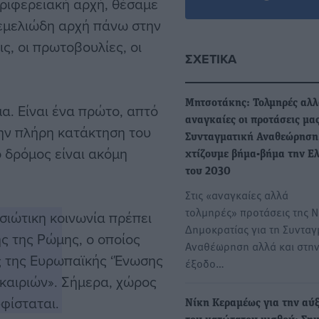
ριφερειακή αρχή, θέσαμε
θεμελιώδη αρχή πάνω στην
ις, οι πρωτοβουλίες, οι
ΣΧΕΤΙΚΆ
Μητσοτάκης: Τολμηρές αλ
α. Είναι ένα πρώτο, απτό
αναγκαίες οι προτάσεις μας
ην πλήρη κατάκτηση του
Συνταγματική Αναθεώρηση
ο δρόμος είναι ακόμη
χτίζουμε βήμα-βήμα την Ε
του 2030
Στις «αναγκαίες αλλά
τολμηρές» προτάσεις της 
ησιώτικη κοινωνία πρέπει
Δημοκρατίας για τη Συνταγ
ς της Ρώμης, ο οποίος
Αναθέωρηση αλλά και στη
ης της Ευρωπαϊκής ‘Ένωσης
έξοδο…
υκαιριών». Σήμερα, χώρος
φίσταται.
Νίκη Κεραμέως για την αύ