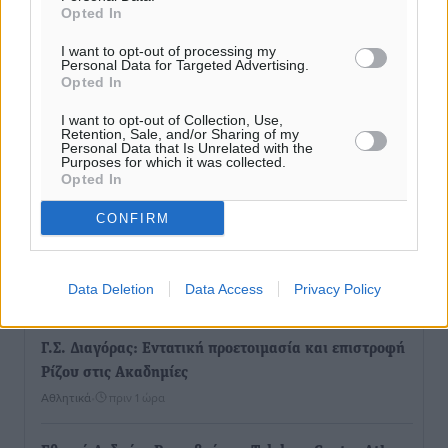
Lluc
Opted In
Πολιτιστικά
•
πριν 1 ώρα
I want to opt-out of processing my
Personal Data for Targeted Advertising.
Opted In
Σι Τζέι Χάρις: «Να πανηγυρίσουμε πολλές νίκες μαζί»
Αθλητικά
•
πριν 1 ώρα
I want to opt-out of Collection, Use,
Retention, Sale, and/or Sharing of my
Personal Data that Is Unrelated with the
Purposes for which it was collected.
Ροδήλιος: Ο απολογισμός από το Πανελλήνιο
Opted In
Πρωτάθλημα Πίστας
Αθλητικά
•
πριν 1 ώρα
CONFIRM
Διαγόρας: Μετεγγραφικό ντεμαράζ
Data Deletion
Data Access
Privacy Policy
Αθλητικά
•
πριν 1 ώρα
Γ.Σ. Διαγόρας: Εντατική προετοιμασία και επιστροφή
Ρίζου στις Ακαδημίες
Αθλητικά
•
πριν 1 ώρα