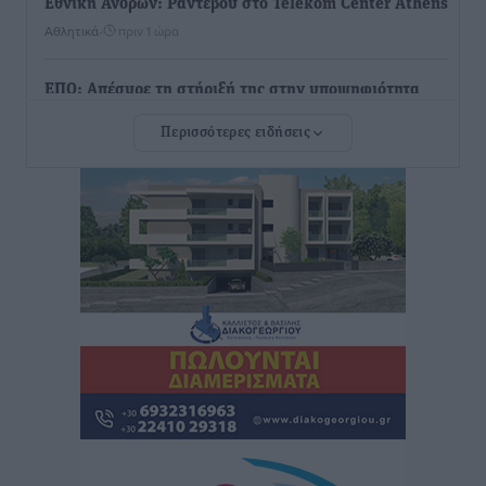
Εθνική Ανδρών: Ραντεβού στο Telekom Center Athens
Αθλητικά
•
πριν 1 ώρα
ΕΠΟ: Απέσυρε τη στήριξή της στην υποψηφιότητα
του Ινφαντίνο
Περισσότερες ειδήσεις
Αθλητικά
•
πριν 1 ώρα
Φοίβος Κω: Το «ευχαριστώ» για το 9ο Kos 3X3
Basketball Festival
Αθλητικά
•
πριν 1 ώρα
6ο Kalymnos 3X3: Ολοκληρώθηκε με μεγάλη επιτυχία,
νικητές οι VAR!
Αθλητικά
•
πριν 1 ώρα
Νέα αεροσκάφη, drones, δασοκομάντος: Τι έχει
αλλάξει στην Πολιτική Προστασί
Ειδήσεις
•
πριν 2 ώρες