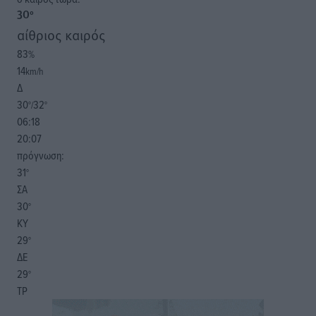
30
°
αίθριος καιρός
83
%
14
km/h
Δ
30
32
°/
°
06:18
20:07
πρόγνωση:
31
°
ΣΑ
30
°
ΚΥ
29
°
ΔΕ
29
°
ΤΡ