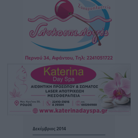
Άδωνις Γεωργιάδης στον RV: “Στο υπουργείο
εξετάζουμε την θεσμοθέτηση τρίτης κατηγορίας
κινήτρων, ειδικά για τα νοσοκομεία στα νησιά”
Τοπικές Ειδήσεις
•
πριν 2 ώρες
Θετικό κλίμα και κοινό όραμα για την ανάδειξη της
ιστορίας της Ρόδου στο Αεροδρόμιο «Διαγόρας»
Τοπικές Ειδήσεις
•
πριν 2 ώρες
Αντώνης Καμπουράκης: «Ένα σπουδαίο έργο
πολιτισμού για τη Ρόδο, που σχεδιάσαμε και
εξασφαλίσαμε τη χρηματοδότησή του, γίνεται
πραγματικότητα»
Τοπικές Ειδήσεις
•
πριν 2 ώρες
Δεκέμβριος 2014
Στο Α΄ Νεκροταφείο το μνημόσυνο για τον έναν χρόνο