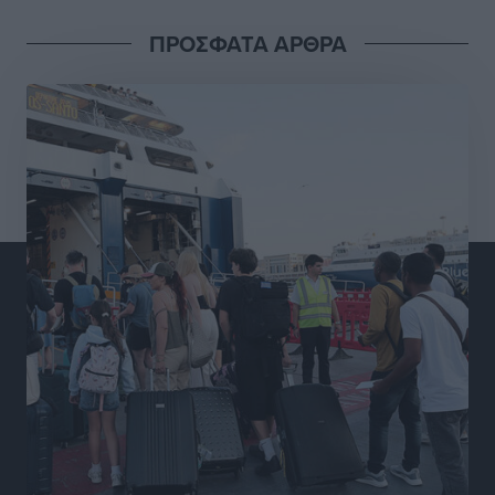
Αθλητικά
•
πριν 10 ώρες
ΠΡΟΣΦΑΤΑ ΑΡΘΡΑ
Διαγόρας: Μετεγγραφικό ντεμαράζ
Αθλητικά
•
πριν 10 ώρες
Γ.Σ. Διαγόρας: Εντατική προετοιμασία και επιστροφή
Ρίζου στις Ακαδημίες
Αθλητικά
•
πριν 10 ώρες
Εθνική Ανδρών: Ραντεβού στο Telekom Center Athens
Αθλητικά
•
πριν 10 ώρες
ΕΠΟ: Απέσυρε τη στήριξή της στην υποψηφιότητα
του Ινφαντίνο
Αθλητικά
•
πριν 11 ώρες
Φοίβος Κω: Το «ευχαριστώ» για το 9ο Kos 3X3
Basketball Festival