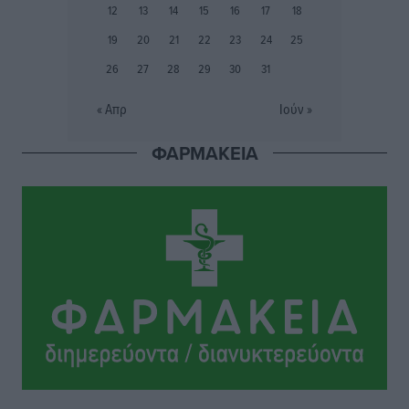
12
13
14
15
16
17
18
Συνελήφθη 37χρονη στη Ρόδο γιατί είχε αφήσει τα
19
20
21
22
23
24
25
τρία ανήλικα παιδιά της χωρίς επιτήρηση
26
27
28
29
30
31
Τοπικές Ειδήσεις
•
πριν 9 ώρες
« Απρ
Ιούν »
Σταυρός Καλυθιών: Απέκτησε την Φωτεινή Πιζάνια
ΦΑΡΜΑΚΕΙΑ
Αθλητικά
•
πριν 10 ώρες
Το Yucatan Show έρχεται στη Ρόδο με τον Frankie
Lluc
Πολιτιστικά
•
πριν 10 ώρες
Σι Τζέι Χάρις: «Να πανηγυρίσουμε πολλές νίκες μαζί»
Αθλητικά
•
πριν 10 ώρες
Ροδήλιος: Ο απολογισμός από το Πανελλήνιο
Πρωτάθλημα Πίστας