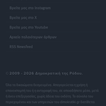
Ειδήσεις
•
πριν 14 ώρες
Βρείτε μας στο Instagram
Γονικές παροχές: Οι παγίδες στις μεταφορές
Βρείτε μας στο X
χρημάτων που μπορεί να κοστίσουν σε φόρο
Ειδήσεις
•
πριν 14 ώρες
Βρείτε μας στο Youtube
Αρχείο παλαιότερων άρθρων
Η επόμενη παγκόσμια δύναμη στα υδροπλάνα μπορεί
να είναι η Ελλάδα
RSS Newsfeed
Ειδήσεις
•
πριν 14 ώρες
Στη Σύμη η Φαίη Σκορδά επισκέφθηκε την Ιερά Μονή
του Πανορμίτη
©
2009 - 2026 Δημοκρατική της Ρόδου.
Τοπικές Ειδήσεις
•
πριν 15 ώρες
Όλα τα δικαιώματα δεσμευμένα. Απαγορεύεται η χρήση ή
Σερβία: Ανακάμπτουν οι τουριστικές ροές προς την
επανεκπομπή του ή η αντιγραφή του, σε οποιοδήποτε μέσο, μετά
Ελλάδα
ή άνευ επεξεργασίας, χωρίς άδεια του εκδότη. Το σύνολο του
Ειδήσεις
•
πριν 15 ώρες
περιεχομένου και των υπηρεσιών του dimokratiki.gr διατίθεται