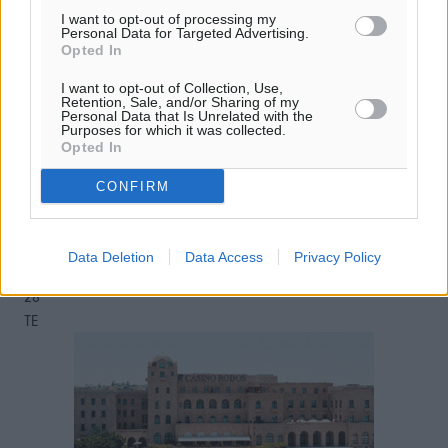
13
km/h
I want to opt-out of processing my
Δ-ΒΔ
Personal Data for Targeted Advertising.
Opted In
25
26
°/
°
06:18
I want to opt-out of Collection, Use,
20:07
Retention, Sale, and/or Sharing of my
Personal Data that Is Unrelated with the
πρόγνωση:
Purposes for which it was collected.
Opted In
31
°
ΚΥ
CONFIRM
29
°
ΔΕ
29
°
Data Deletion
Data Access
Privacy Policy
ΤΡ
28
°
ΤΕ