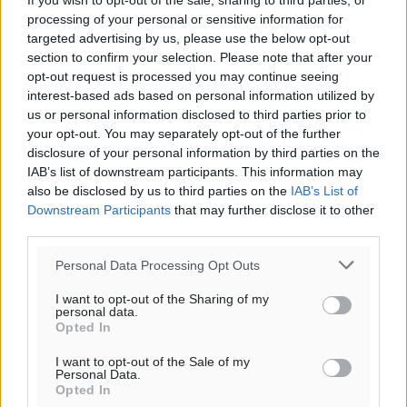
If you wish to opt-out of the sale, sharing to third parties, or
processing of your personal or sensitive information for
targeted advertising by us, please use the below opt-out
section to confirm your selection. Please note that after your
opt-out request is processed you may continue seeing
Υπενθύμιση:
interest-based ads based on personal information utilized by
us or personal information disclosed to third parties prior to
your opt-out. You may separately opt-out of the further
Για την μερική αναπαραγωγή της είδησης από άλλες
disclosure of your personal information by third parties on the
ιστοσελίδες είναι απαραίτητη η χρήση του παρακάτω
IAB’s list of downstream participants. This information may
παρεχόμενου συνδέσμου παραπομπής προς το άρθρο
also be disclosed by us to third parties on the
IAB’s List of
της Δημοκρατικής.
Downstream Participants
that may further disclose it to other
third parties.
Personal Data Processing Opt Outs
I want to opt-out of the Sharing of my
personal data.
o καιρός τώρα:
Opted In
25
°
I want to opt-out of the Sale of my
αίθριος καιρός
Personal Data.
Opted In
59
%