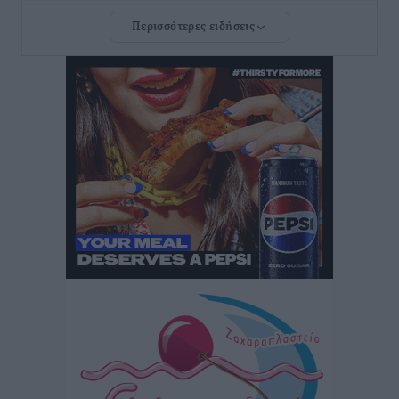
Ρόδου και αντιμετώπιση των ελλείψεων προσωπικού
Περισσότερες ειδήσεις
ανακοίνωσε ο Άδωνις Γεωργιάδης
Τοπικές Ειδήσεις
•
πριν 6 ώρες
Iατρικός Σύλλογος Ροδου προς Α. Γεωργιάδη:
Στρατηγικές Προτάσεις για την Ενίσχυση της
Δημόσιας Υγείας στη Νησιωτική Ελλάδα και στα
Νοσοκομεία της Γ΄ Ζώνης
Τοπικές Ειδήσεις
•
πριν 7 ώρες
Πάνθηρες: Ξεκίνησαν αισιόδοξοι για την παρθενική
“πτήση” τους
Αθλητικά
•
πριν 7 ώρες
Άρης Αρχαγγέλου: Στο πλευρό του άτυχου Ιάκωβου
Θωμά
Αθλητικά
•
πριν 7 ώρες