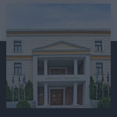
Ξενοδοχεία: Ανοδος 10% στον τζίρο με στάσιμες
διανυκτερεύσεις
Ειδήσεις
•
πριν 5 ώρες
Οι πρώτες εικόνες του νέου Canadair που έρχεται
Ελλάδα και θα πετά και νύχτα
Ειδήσεις
•
πριν 5 ώρες
Premia Properties: Επενδύσεις άνω των 500 εκατ.
ευρώ σε ξενοδοχειακές μονάδες
Τοπικές Ειδήσεις
•
πριν 5 ώρες
Αυξήθηκαν οι Ελληνες που αποφάσισαν να
διακόψουν το κάπνισμα
Ειδήσεις
•
πριν 5 ώρες
Έκτακτο επίδομα παιδιού: Έως 10 Αυγούστου η
προθεσμία για ΑΦΜ – Ποιοι πάνε ταμείο