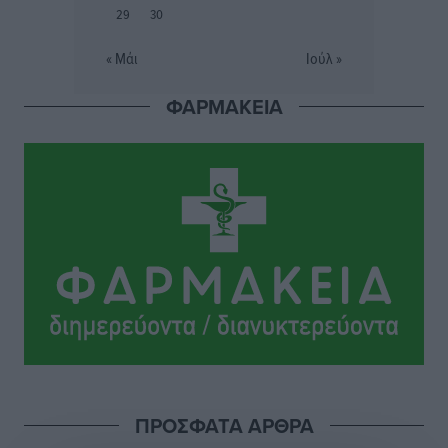
29
30
Συναυλία Μάριου Φραγκούλη – Γιώργου Περρή στην
Κάσο
« Μάι
Ιούλ »
Πολιτιστικά
•
πριν 3 ώρες
ΦΑΡΜΑΚΕΙΑ
Την άρση των εμποδίων για την άμεση λειτουργία του
βρεφονηπιακού σταθμού στην Κάσο, ζητά ο Μάνος
Κόνσολας
Τοπικές Ειδήσεις
•
πριν 4 ώρες
Κλειστή αύριο βράδυ η παραλιακή οδός στο λιμάνι της
Κω
Τοπικές Ειδήσεις
•
πριν 4 ώρες
Στην ΑΑΔΕ ο Μητσοτάκης για το myAGRO: «Είναι μια
πολύ σημαντική ημέρα για τον πρωτογενή τομέα»
Ειδήσεις
•
πριν 5 ώρες
ΠΡΟΣΦΑΤΑ ΑΡΘΡΑ