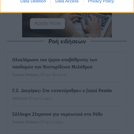
Data Deletion
Data Access
Privacy Policy
Ροή ειδήσεων
Ολοκλήρωση του έργου αναβάθμισης των
υποδομών του Νεστορίδειου Μελάθρου
Τοπικές Ειδήσεις
•
πριν 18 λεπτά
Γ.Σ. Διαγόρας: Στα «κυανέρυθρα» ο Janni Pembe
Αθλητικά
•
πριν 2 ώρες
Σύλληψη 21χρονου για ναρκωτικά στη Ρόδο
Τοπικές Ειδήσεις
•
πριν 2 ώρες