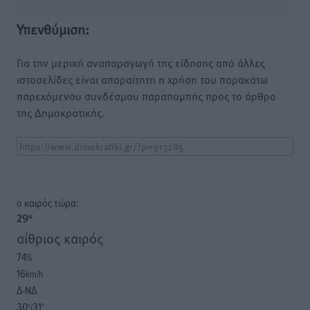
Υπενθύμιση:
Για την μερική αναπαραγωγή της είδησης από άλλες
ιστοσελίδες είναι απαραίτητη η χρήση του παρακάτω
παρεχόμενου συνδέσμου παραπομπής προς το άρθρο
της Δημοκρατικής.
o καιρός τώρα:
29
°
αίθριος καιρός
74
%
16
km/h
Δ-ΝΔ
30
31
°/
°