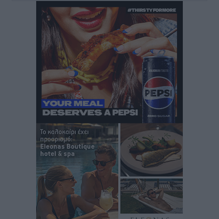
Δωδεκανήσου
Αθλητικά
•
πριν 3 ώρες
Νέες ταυτότητες: Ποιοι πρέπει να τις αλλάξουν άμεσα
και ποιοι όχι
Ειδήσεις
•
πριν 3 ώρες
Στον Ιπποκράτη η Μαρία Βλάχου
Αθλητικά
•
πριν 3 ώρες
Οικονομική ενίσχυση για συντήρηση στο κλειστό της
Καρπάθου
Αθλητικά
•
πριν 3 ώρες
Στάθης Αντωνάς: Ένα βήμα πριν από επαγγελματικό
συμβόλαιο πυγμαχίας με MTGP και BXGP για Ευρώπη
και Αυστραλία
Αθλητικά
•
πριν 3 ώρες