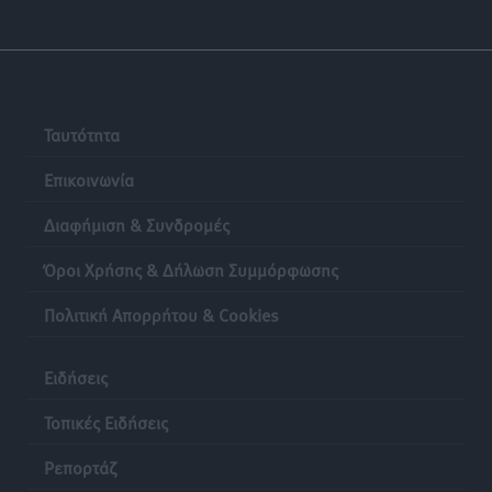
Τοπικές Ειδήσεις
•
πριν 8 ώρες
Ασφαλιστικά μέτρα από το Ελληνικό Δημόσιο κατά
του 39χρονου για τις δολιοφθορές στο Radar
Ατάβυρου
Ταυτότητα
Τοπικές Ειδήσεις
•
πριν 8 ώρες
Επικοινωνία
Το πρώτο «βραχιολάκι» στα Δωδεκάνησα ανοίγει την
Διαφήμιση & Συνδρομές
πόρτα της φυλακής για τον 68χρονο πρώην τραπεζικό
στο σκάνδαλο της Εμπορικής
Όροι Χρήσης & Δήλωση Συμμόρφωσης
Τοπικές Ειδήσεις
•
πριν 8 ώρες
Πολιτική Απορρήτου & Cookies
Ασφαλείς προορισμοί η Ρόδος και η Κως στη διεθνή
τουριστική αγορά
Ειδήσεις
Τοπικές Ειδήσεις
•
πριν 8 ώρες
Τοπικές Ειδήσεις
Δεν πέφτει καρφίτσα στα πανηγύρια!
Ρεπορτάζ
Τοπικές Ειδήσεις
•
πριν 8 ώρες