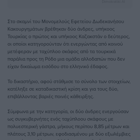
Dimokratiki AI
Στο σκαμνί του Μονομελούς Εφετείου Δωδεκανήσου
Κακουργημάτων βρέθηκαν δύο άνδρες, υπήκοος
Τουρκίας ο πρώτος και υπήκοος Καζακστάν ο δεύτερος,
οι οποίοι κατηγορούνταν ότι ενεργώντας από κοινού
μετέφεραν με ταχύπλοο σκάφος από τα τουρκικά
παράλια προς τη Ρόδο μια ομάδα αλλοδαπών που δεν
είχαν δικαίωμα εισόδου στο ελληνικό έδαφος.
Το δικαστήριο, αφού στάθμισε το σύνολο των στοιχείων,
κατέληξε σε καταδικαστική κρίση και για τους δύο,
επιβάλλοντας βαριές ποινές κάθειρξης.
Σύμφωνα με την κατηγορία, οι δύο άνδρες ενεργούσαν
ως συγκυβερνήτες ενός ταχύπλοου σκάφους με
πολυεστερική γάστρα, μήκους περίπου 8,85 μέτρων και
πλάτους 3,10 μέτρων, εφοδιασμένου με δύο εξωλέμβιες