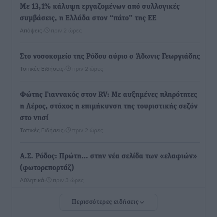
Με 13,1% κάλυψη εργαζομένων από συλλογικές
συμβάσεις, η Ελλάδα στον “πάτο” της ΕΕ
Απόψεις
•
πριν 2 ώρες
Στο νοσοκομείο της Ρόδου αύριο ο Άδωνις Γεωργιάδης
Τοπικές Ειδήσεις
•
πριν 2 ώρες
Φώτης Γιαννακός στον RV: Με αυξημένες πληρότητες
η Λέρος, στόχος η επιμήκυνση της τουριστικής σεζόν
στο νησί
Τοπικές Ειδήσεις
•
πριν 2 ώρες
Α.Σ. Ρόδος: Πρώτη… στην νέα σελίδα των «ελαφιών»
(φωτορεπορτάζ)
Αθλητικά
•
πριν 3 ώρες
Περισσότερες ειδήσεις
Στίβος: Οι βαθμολογίες των συλλόγων της