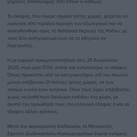
μηχανές ιπποδύναμης 300 ίππων η καθεμία.
Το σκάφος, που έφερε σημαία τρίτης χώρας, φέρεται να
εκκίνησε από παράλια περιοχή του εξωτερικού και να
κατευθύνθηκε προς τη θαλάσσια περιοχή της Ρόδου, με
τους δύο κατηγορουμένους να το οδηγούν εκ
περιτροπής.
Η μεταφορά πραγματοποιήθηκε στις 25 Αυγούστου
2025, περί ώρα 17.00, οπότε και εντοπίστηκε το σκάφος.
Όπως προκύπτει από το κατηγορητήριο, επί του πλωτού
μέσου επέβαιναν 21 πολίτες τρίτης χώρας, εκ των
οποίων εννέα ήταν ανήλικοι. Όλοι τους είχαν επιβιβαστεί
χωρίς να διαθέτουν δικαίωμα εισόδου στη χώρα, με
σκοπό την προώθησή τους στο ελληνικό έδαφος ή και σε
έδαφος άλλου κράτους.
Μετά την ακροαματική διαδικασία, το Μονομελές
Εφετείο Δωδεκανήσου Κακουργημάτων έκρινε ενόχους