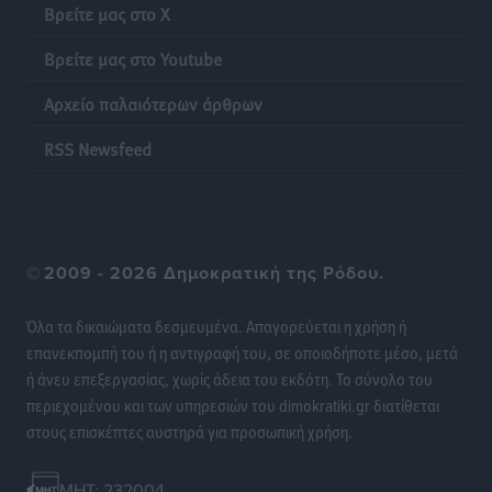
συκοφαντικής δυσφήμησης
Βρείτε μας στο X
Ρεπορτάζ
•
πριν 8 ώρες
Βρείτε μας στο Youtube
Β. Καρνάβας: Το ΠΑΣΟΚ οργανώνεται από τώρα για
Αρχείο παλαιότερων άρθρων
την εκλογική μάχη – Επανεκκινούν οι τοπικές
επιτροπές στα Δωδεκάνησα
RSS Newsfeed
Τοπικές Ειδήσεις
•
πριν 8 ώρες
Ψηφιακό δίδυμο για τα δάση της Ρόδου και 3D
εκτύπωση 42 οικισμών
©
2009 - 2026 Δημοκρατική της Ρόδου.
Τοπικές Ειδήσεις
•
πριν 8 ώρες
Όλα τα δικαιώματα δεσμευμένα. Απαγορεύεται η χρήση ή
Ένα όνομα που ταιριάζει στην Ρόδο
επανεκπομπή του ή η αντιγραφή του, σε οποιοδήποτε μέσο, μετά
Δημο-Κρίσεις
•
πριν 8 ώρες
ή άνευ επεξεργασίας, χωρίς άδεια του εκδότη. Το σύνολο του
περιεχομένου και των υπηρεσιών του dimokratiki.gr διατίθεται
στους επισκέπτες αυστηρά για προσωπική χρήση.
Όταν τα γεγονότα απαντούν στα σενάρια
Δημο-Κρίσεις
•
πριν 8 ώρες
MHT: 232004