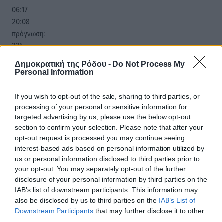
06:17
20:08
πρόγνωση:
33
°
ΠΑ
Δημοκρατική της Ρόδου -
Do Not Process My
28
°
Personal Information
ΣΑ
29
°
If you wish to opt-out of the sale, sharing to third parties, or
ΚΥ
processing of your personal or sensitive information for
29
°
targeted advertising by us, please use the below opt-out
ΔΕ
section to confirm your selection. Please note that after your
opt-out request is processed you may continue seeing
interest-based ads based on personal information utilized by
us or personal information disclosed to third parties prior to
your opt-out. You may separately opt-out of the further
disclosure of your personal information by third parties on the
IAB’s list of downstream participants. This information may
also be disclosed by us to third parties on the
IAB’s List of
Downstream Participants
that may further disclose it to other
third parties.