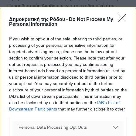
Πυροσβεστικής Ακαδημίας για το ακαδημαϊκό έτος
2025-2026, γίνεται προσπάθεια να προβληθεί, ως
Δημοκρατική της Ρόδου -
Do Not Process My
“θετική εξέλιξη”, μια οριακή αριθμητική αύξηση σε
Personal Information
σχέση με την προηγούμενη. Ωστόσο, πίσω από τη
“μεγάλη εικόνα” που επιχειρείται να παρουσιαστεί,
If you wish to opt-out of the sale, sharing to third parties, or
αποσιωπάται συστηματικά ένα κρίσιμο στοιχείο, ο
processing of your personal or sensitive information for
αριθμός των αποχωρήσεων λόγω συνταξιοδότησης την
targeted advertising by us, please use the below opt-out
ίδια περίοδο.
section to confirm your selection. Please note that after your
opt-out request is processed you may continue seeing
Είναι, λοιπόν, τουλάχιστον παραπλανητικό να μιλά κανείς
interest-based ads based on personal information utilized by
us or personal information disclosed to third parties prior to
για “ενίσχυση”, όταν ο αριθμός των αποχωρήσεων (μόνο
your opt-out. You may separately opt-out of the further
από συνταξιοδοτήσεις) υπερβαίνει τον αριθμό των νέων
disclosure of your personal information by third parties on the
εισακτέων — δηλαδή το Σώμα στην πράξη
IAB’s list of downstream participants. This information may
συρρικνώνεται ή στην “καλύτερη” περίπτωση, μένει
also be disclosed by us to third parties on the
IAB’s List of
στάσιμο σε αριθμό προσωπικού. Δεν λαμβάνονται υπόψη
Downstream Participants
that may further disclose it to other
οι αυξημένες επιχειρησιακές απαιτήσεις, οι έκτακτες
third parties.
μεταθέσεις, τα καθήκοντα πολιτικής προστασίας και
Personal Data Processing Opt Outs
φυσικά το διαρκώς αυξανόμενο βάρος των δασικών