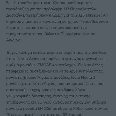
5. Η τοποθέτηση του κ. Υφυπουργού περί της
προκήρυξης για την πρόσληψη 137 Πυροσβεστών
Δασικών Επιχειρήσεων (Π.Δ.Ε.) για το 2025 επιχειρεί να
δημιουργήσει την εικόνα ενίσχυσης του Πυροσβεστικού
Σώματος, ωστόσο απέχει σημαντικά από την
πραγματικότητα που βιώνει η Περιφέρεια Νοτίου
Αιγαίου.
Τα γενικόλογα αυτά στοιχεία αποκρύπτουν την αλήθεια
ότι το Νότιο Αιγαίο παραμένει ο «φτωχός συγγενής» σε
αριθμό μονάδων ΕΜΟΔΕ και στελεχών. Ενώ σε άλλες
περιφέρειες συστάθηκαν και λειτουργούν πολλαπλές
μονάδες (Βόρειο Αιγαίο 3 μονάδες, Ιόνια Νησιά 3
μονάδες), στο Νότιο Αιγαίο, που αντιμετωπίζει τις πιο
απαιτητικές επιχειρησιακές συνθήκες λόγω
γεωγραφικής διασποράς, έντονης τουριστικής
επιβάρυνσης και υψηλού κινδύνου πυρκαγιών, υπάρχει
μόνο μία μονάδα ΕΜΟΔΕ με έδρα τη Ρόδο, καλύπτοντας
13 περιφερειακές ενότητες και 33 δήμους.