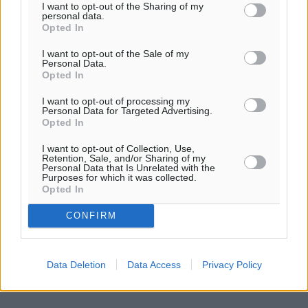
πυρκαγιών.
I want to opt-out of the Sharing of my
personal data.
Opted In
Αντί, λοιπόν, να μιλήσουμε με ειλικρίνεια για τις
πραγματικές ανάγκες στελέχωσης και να υπάρξει ένας
I want to opt-out of the Sale of my
Personal Data.
σοβαρός σχεδιασμός προσλήψεων βάσει αποχωρήσεων
Opted In
και γεωγραφικών αναγκών, καταφεύγουμε σε
αριθμητικά “τρικ” για να δώσουμε την ψευδαίσθηση
I want to opt-out of processing my
Personal Data for Targeted Advertising.
βελτίωσης.
Opted In
Η πραγματικότητα όμως στα νησιά και στις
I want to opt-out of Collection, Use,
Retention, Sale, and/or Sharing of my
υποστελεχωμένες υπηρεσίες δεν καλύπτεται με
Personal Data that Is Unrelated with the
Purposes for which it was collected.
ανακοινώσεις. Εκεί, τα νούμερα δεν λένε ψέματα.
Opted In
Το ανθρώπινο δυναμικό δεν ανανεώνεται. Απλώς
CONFIRM
ανακυκλώνεται, με μεταθέσεις και μετακινήσεις που
φορτώνουν διαρκώς τους ίδιους ανθρώπους, σε βάρος
της επιχειρησιακής ετοιμότητας αλλά και της ψυχικής
Data Deletion
Data Access
Privacy Policy
και σωματικής αντοχής τους.