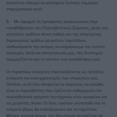
καλούνται άπειροι να καλύψουν ζωτικής σημασίας
επιχειρησιακά κενά;
8. Με αφορμή τις πρόσφατες ανακοινώσεις περί
«αναβάθμισης» του Πυροσβεστικού Σώματος, μέσω της
σύστασης ομάδων drone καθώς και της επικείμενης
δημιουργίας ομάδων χειριστών ταχυπλόων,
αισθανόμαστε την ανάγκη να εκφράσουμε την έντονη
ανησυχία, αλλά και απογοήτευση μας, που δυστυχώς
συμμερίζονται και το σύνολο των συναδέλφων μας.
Οι παραπάνω ενέργειες παρουσιάζονται ως πρόοδος,
ενίσχυση και εκσυγχρονισμός των υπηρεσιών μας.
Ωστόσο, αυτό που αποφεύγεται επιμελώς να ειπωθεί,
είναι οι πυροσβέστες που ορίζονται καθημερινά στα
πυροσβεστικά οχήματα ταυτόχρονα είναι ορισμένοι και
ως χειριστές drone. Οι ίδιοι, εφόσον υλοποιηθεί και το
επόμενο βήμα, θα επανδρώνουν και τα ταχύπλοα.
Μιλάμε για ένα άτομο, την ίδια στιγμή να ορίζεται να