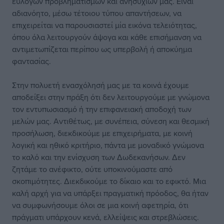
εύλογων προβληματισμών και ανησυχιών μας. Είναι
αδιανόητο, μέσω τέτοιου τύπου απαντήσεων, να
επιχειρείται να παρουσιαστεί μία εικόνα τελειότητας,
όπου όλα λειτουργούν άψογα και κάθε επισήμανση να
αντιμετωπίζεται περίπου ως υπερβολή ή αποκύημα
φαντασίας.
Στην πολυετή ενασχόλησή μας με τα κοινά έχουμε
αποδείξει στην πράξη ότι δεν λειτουργούμε με γνώμονα
τον εντυπωσιασμό ή την επιφανειακή αποδοχή των
μελών μας. Αντιθέτως, με συνέπεια, σύνεση και θεσμική
προσήλωση, διεκδικούμε με επιχειρήματα, με κοινή
λογική και ηθικό κριτήριο, πάντα με μοναδικό γνώμονα
το καλό και την ενίσχυση των Δωδεκανήσων. Δεν
ζητάμε το ανέφικτο, ούτε υποκινούμαστε από
σκοπιμότητες. Διεκδικούμε το δίκαιο και το εφικτό. Μια
καλή αρχή για να υπάρξει πραγματική πρόοδος, θα ήταν
να συμφωνήσουμε όλοι σε μια κοινή αφετηρία, ότι
πράγματι υπάρχουν κενά, ελλείψεις και στρεβλώσεις.