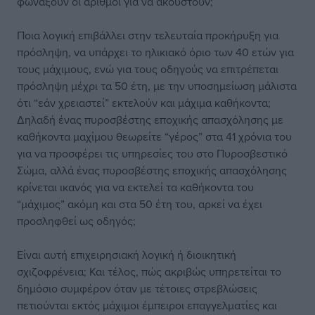
φωνάξουν οι αριθμοί για να ακουστούν;
Ποια λογική επιβάλλει στην τελευταία προκήρυξη για
πρόσληψη, να υπάρχει το ηλικιακό όριο των 40 ετών για
τους μάχιμους, ενώ για τους οδηγούς να επιτρέπεται
πρόσληψη μέχρι τα 50 έτη, με την υποσημείωση μάλιστα
ότι “εάν χρειαστεί” εκτελούν και μάχιμα καθήκοντα;
Δηλαδή ένας πυροσβέστης εποχικής απασχόλησης με
καθήκοντα μαχίμου θεωρείτε “γέρος” στα 41 χρόνια του
για να προσφέρει τις υπηρεσίες του στο Πυροσβεστικό
Σώμα, αλλά ένας πυροσβέστης εποχικής απασχόλησης
κρίνεται ικανός για να εκτελεί τα καθήκοντα του
“μάχιμος” ακόμη και στα 50 έτη του, αρκεί να έχει
προσληφθεί ως οδηγός;
Είναι αυτή επιχειρησιακή λογική ή διοικητική
σχιζοφρένεια; Και τέλος, πώς ακριβώς υπηρετείται το
δημόσιο συμφέρον όταν με τέτοιες στρεβλώσεις
πετιούνται εκτός μάχιμοι έμπειροι επαγγελματίες και