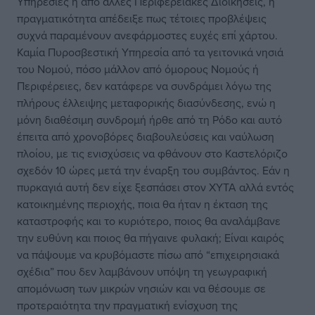
Υπηρεσίες ή από άλλες Περιφερειακές Διοικήσεις, η
πραγματικότητα απέδειξε πως τέτοιες προβλέψεις
συχνά παραμένουν ανεφάρμοστες ευχές επί χάρτου.
Καμία Πυροσβεστική Υπηρεσία από τα γειτονικά νησιά
του Νομού, πόσο μάλλον από όμορους Νομούς ή
Περιφέρειες, δεν κατάφερε να συνδράμει λόγω της
πλήρους έλλειψης μεταφορικής διασύνδεσης, ενώ η
μόνη διαθέσιμη συνδρομή ήρθε από τη Ρόδο και αυτό
έπειτα από χρονοβόρες διαβουλεύσεις και ναύλωση
πλοίου, με τις ενισχύσεις να φθάνουν στο Καστελόριζο
σχεδόν 10 ώρες μετά την έναρξη του συμβάντος. Εάν η
πυρκαγιά αυτή δεν είχε ξεσπάσει στον ΧΥΤΑ αλλά εντός
κατοικημένης περιοχής, ποια θα ήταν η έκταση της
καταστροφής και το κυριότερο, ποιος θα αναλάμβανε
την ευθύνη και ποιος θα πήγαινε φυλακή; Είναι καιρός
να πάψουμε να κρυβόμαστε πίσω από “επιχειρησιακά
σχέδια” που δεν λαμβάνουν υπόψη τη γεωγραφική
απομόνωση των μικρών νησιών και να θέσουμε σε
προτεραιότητα την πραγματική ενίσχυση της