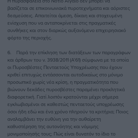
Η πυρασφάλεια στο Νότιο Αιγαίο δεν μπορεί να
βασίζεται σε επικοινωνιακά πυροτεχνήματα και αόριστες
δεσμεύσεις. Απαιτείται άμεση, δίκαιη και στοχευμένη
ενίσχυση που να ανταποκρίνεται στις πραγματικές
συνθήκες και στον διαρκώς αυξανόμενο επιχειρησιακό
φόρτο της περιοχής.
6. Παρά την επίκληση των διατάξεων των παραγράφων
και άρθρων του ν. 3938/2011 (Α’61) σύμφωνα με τα οποία
οι Πυροσβέστες Πενταετούς Υποχρέωσης που έχουν
κριθεί επιτυχώς εντάσσονται αυτοδικαίως στο μόνιμο
προσωπικό χωρίς νέα κρίση, η πραγματικότητα που
βιώνουν δεκάδες πυροσβέστες παραμένει προκλητικά
διαφορετική. Γιατί λοιπόν κρατούνται μέχρι σήμερα
εγκλωβισμένοι σε καθεστώς πενταετούς υποχρέωσης
όσοι ήδη εδώ και ένα χρόνο πληρούν τα κριτήρια; Ποιος
αναλαμβάνει την ευθύνη για την αυθαίρετη
καθυστέρηση της αυτονόητης και νόμιμης
μονιμοποίησής τους; Πώς είναι δυνατόν το ίδιο το