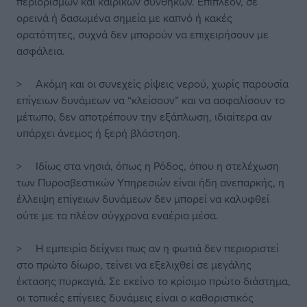
περιορισμών και καιρικών συνθηκών. Επιπλέον, σε
ορεινά ή δασωμένα σημεία με καπνό ή κακές
ορατότητες, συχνά δεν μπορούν να επιχειρήσουν με
ασφάλεια.
> Ακόμη και οι συνεχείς ρίψεις νερού, χωρίς παρουσία
επίγειων δυνάμεων να “κλείσουν” και να ασφαλίσουν το
μέτωπο, δεν αποτρέπουν την εξάπλωση, ιδιαίτερα αν
υπάρχει άνεμος ή ξερή βλάστηση.
> Ιδίως στα νησιά, όπως η Ρόδος, όπου η στελέχωση
των Πυροσβεστικών Υπηρεσιών είναι ήδη ανεπαρκής, η
έλλειψη επίγειων δυνάμεων δεν μπορεί να καλυφθεί
ούτε με τα πλέον σύγχρονα εναέρια μέσα.
> Η εμπειρία δείχνει πως αν η φωτιά δεν περιοριστεί
στο πρώτο δίωρο, τείνει να εξελιχθεί σε μεγάλης
έκτασης πυρκαγιά. Σε εκείνο το κρίσιμο πρώτο διάστημα,
οι τοπικές επίγειες δυνάμεις είναι ο καθοριστικός