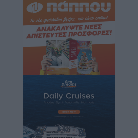
δεν υπάρχουν περιθώρια εφησυχασμού
Ειδήσεις
•
πριν 10 ώρες
Στον Άγιο Νικόλαο Χάλκης ανοίγει ξανά το
ανανεωμένο εκκλησιαστικό μουσείο από τη Λέσχη
Lions Χάλκης
Τοπικές Ειδήσεις
•
πριν 10 ώρες
Ρόδος: «Βουλιάζει» από τουρίστες – Πάνω από 1 εκατ.
επιβάτες και 55 κρουαζιερόπλοια
Τοπικές Ειδήσεις
•
πριν 10 ώρες
Γ’ Εθνική Κατηγορία: Οι ημερομηνίες των
αγωνιστικών της κανονικής περιόδου
Αθλητικά
•
πριν 15 ώρες
Συνελήφθησαν δύο άτομα στην Κάρπαθο για άγρα
πελατών