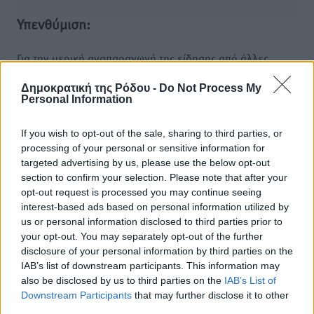
Υπενθύμιση:
Για την μερική αναπαραγωγή της είδησης από άλλες
ιστοσελίδες είναι απαραίτητη η χρήση του παρακάτω
Δημοκρατική της Ρόδου -
Do Not Process My
παρεχόμενου συνδέσμου παραπομπής προς το άρθρο
Personal Information
της Δημοκρατικής.
If you wish to opt-out of the sale, sharing to third parties, or
processing of your personal or sensitive information for
targeted advertising by us, please use the below opt-out
section to confirm your selection. Please note that after your
opt-out request is processed you may continue seeing
o καιρός τώρα:
interest-based ads based on personal information utilized by
27
°
us or personal information disclosed to third parties prior to
αίθριος καιρός
your opt-out. You may separately opt-out of the further
disclosure of your personal information by third parties on the
76
%
IAB’s list of downstream participants. This information may
3
km/h
also be disclosed by us to third parties on the
IAB’s List of
Β
Downstream Participants
that may further disclose it to other
26
27
°/
°
third parties.