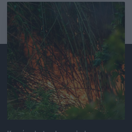
Συνελήφθησαν έξι άτομα για ηχορύπανση από
καταστήματα στο Νότιο Αιγαίο
Τοπικές Ειδήσεις
•
πριν 17 ώρες
15 Αυγούστου 2026: Πώς θα πληρωθούν όσοι
εργαστούν την αργία – Τι ισχύει για πενθήμερο,
εξαήμερο και άδειες
Ειδήσεις
•
πριν 17 ώρες
Πλούσιο πολιτιστικό πρόγραμμα τον Αύγουστο από
τον Δήμο Ρόδου
Πολιτιστικά
•
πριν 17 ώρες
Βασίλης Υψηλάντης: Ξεμπλοκάρει η έκδοση και
παραχώρηση οριστικών τίτλων κυριότητας για 224
εργατικές κατοικίες στη Ρόδο
Τοπικές Ειδήσεις
•
πριν 17 ώρες