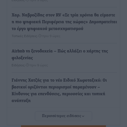
Χαρ. Ναβροζίδης στον RV «Σε τρία χρόνια θα είμαστε
η πιο ψηφιακή Περιφέρεια της χώρας» Δημοπρατείται
το έργο ψηφιακού μετασχηματισμού
Τοπικές Ειδήσεις
•
πριν 9 ώρες
Airbnb vs ξενοδοχεία – Πώς αλλάζει ο χάρτης της
φιλοξενίας
Ειδήσεις
•
πριν 9 ώρες
Γιάννης Χατζής για το νέο Ειδικό Χωροταξικό: Οι
βασικοί οριζόντιοι περιορισμοί παραμένουν –
Κίνδυνος για επενδύσεις, περιουσίες και τοπική
ανάπτυξη
Τοπικές Ειδήσεις
•
πριν 10 ώρες
Περισσότερες ειδήσεις
Ευ. Τουρνάς: Απέναντι σε ακραία καιρικά φαινόμενα