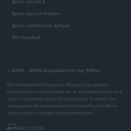
Βρείτε μας στο X
λαγοκέφαλου σε Νότιο Αιγαίο και Κρήτη
Τοπικές Ειδήσεις
•
πριν 20 ώρες
Βρείτε μας στο Youtube
Αρχείο παλαιότερων άρθρων
Οι θαυματουργές Παναγίες της Δωδεκανήσου: Τα
προσωνύμια και οι θρύλοι
RSS Newsfeed
Ρεπορτάζ
•
πριν 20 ώρες
©
2009 - 2026 Δημοκρατική της Ρόδου.
Όλα τα δικαιώματα δεσμευμένα. Απαγορεύεται η χρήση ή
επανεκπομπή του ή η αντιγραφή του, σε οποιοδήποτε μέσο, μετά
ή άνευ επεξεργασίας, χωρίς άδεια του εκδότη. Το σύνολο του
περιεχομένου και των υπηρεσιών του dimokratiki.gr διατίθεται
στους επισκέπτες αυστηρά για προσωπική χρήση.
MHT: 232004