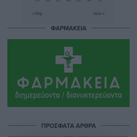
Μαγκούλια, η Σπανουδάκη και ο Κριτούλης
Αθλητικά
•
πριν 3 ώρες
« Απρ
Ιούν »
ΦΑΡΜΑΚΕΙΑ
Εθνική Παίδων: Ο Χριστοδούλου και η καλύτερη
φουρνιά των τελευταίων ετών
Αθλητικά
•
πριν 3 ώρες
Διαγόρας: Ανανέωσε ο Μιχάλης Χατζηγεωργίου
Αθλητικά
•
πριν 3 ώρες
ΔΕΑΣ Δάφνη Ρόδου: Η Ευαγγελία Τετράδη στο
τεχνικό επιτελείο
Αθλητικά
•
πριν 3 ώρες
Γ.Σ. Διαγόρας: Το οργανόγραμμα των Ακαδημιών
Αθλητικά
•
πριν 3 ώρες
ΠΡΟΣΦΑΤΑ ΑΡΘΡΑ