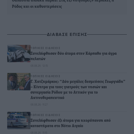
Θαλάσσια αιολικά πάρκα: Στις έξι «σίγουρες» περιοχές η
Ρόδος και οι καθυστερήσεις
ΔΙΑΒΑΣΕ ΕΠΙΣΗΣ
ΤΟΠΙΚΈΣ ΕΙΔΉΣΕΙΣ
Συνελήφθησαν δύο άτομα στην Κάρπαθο για άγρα
πελατών
08.08.26 · 12:15
ΤΟΠΙΚΈΣ ΕΙΔΉΣΕΙΣ
Γ. Χατζημάρκος: “Δύο μεγάλες δεσμεύσεις Γεωργιάδη”
– Κίνητρα για τους γιατρούς των νησιών και
συνεργασία Ρόδου με το Αττικόν για το
Ακτινοθεραπευτικό
08.08.26 · 11:27
ΤΟΠΙΚΈΣ ΕΙΔΉΣΕΙΣ
Συνελήφθησαν έξι άτομα για ηχορύπανση από
καταστήματα στο Νότιο Αιγαίο
08.08.26 · 11:15