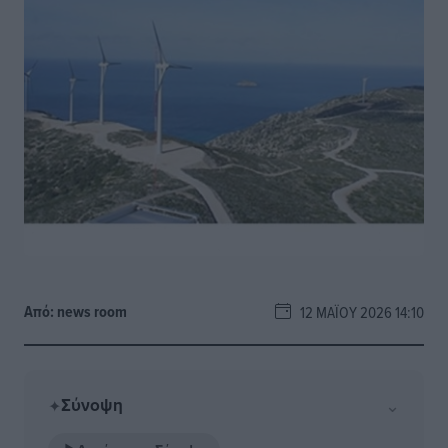
Από:
news room
12 ΜΑΪ́ΟΥ 2026 14:10
Σύνοψη
⌄
✦