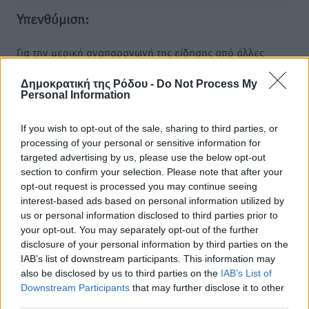
Υπενθύμιση:
Για την μερική αναπαραγωγή της είδησης από άλλες
ιστοσελίδες είναι απαραίτητη η χρήση του παρακάτω
παρεχόμενου συνδέσμου παραπομπής προς το άρθρο
Δημοκρατική της Ρόδου -
Do Not Process My
Personal Information
της Δημοκρατικής.
If you wish to opt-out of the sale, sharing to third parties, or
processing of your personal or sensitive information for
targeted advertising by us, please use the below opt-out
section to confirm your selection. Please note that after your
opt-out request is processed you may continue seeing
o καιρός τώρα:
interest-based ads based on personal information utilized by
30
°
us or personal information disclosed to third parties prior to
αίθριος καιρός
your opt-out. You may separately opt-out of the further
83
disclosure of your personal information by third parties on the
%
IAB’s list of downstream participants. This information may
10
km/h
also be disclosed by us to third parties on the
IAB’s List of
ΝΔ
Downstream Participants
that may further disclose it to other
30
30
°/
°
third parties.