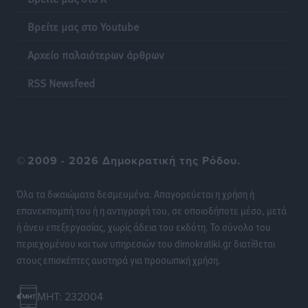
Τοπικές Ειδήσεις
•
πριν 21 ώρες
Βρείτε μας στο Youtube
Πάνθηρες: Ξεκίνησαν αισιόδοξοι για την παρθενική
Αρχείο παλαιότερων άρθρων
“πτήση” τους
Αθλητικά
•
πριν 21 ώρες
RSS Newsfeed
Άρης Αρχαγγέλου: Στο πλευρό του άτυχου Ιάκωβου
Θωμά
Αθλητικά
•
πριν 21 ώρες
©
2009 - 2026 Δημοκρατική της Ρόδου.
Φοίβος: Η μεγάλη επιστροφή του Μπρένο Σαλβατιέρα
Όλα τα δικαιώματα δεσμευμένα. Απαγορεύεται η χρήση ή
Αθλητικά
•
πριν 21 ώρες
επανεκπομπή του ή η αντιγραφή του, σε οποιοδήποτε μέσο, μετά
ή άνευ επεξεργασίας, χωρίς άδεια του εκδότη. Το σύνολο του
Κλεάνθης: Έτοιμες οι κάρτες διαρκείας της νέας
περιεχομένου και των υπηρεσιών του dimokratiki.gr διατίθεται
σεζόν
στους επισκέπτες αυστηρά για προσωπική χρήση.
Αθλητικά
•
πριν 21 ώρες
MHT: 232004