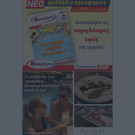
Ειδήσεις
•
πριν 2 ώρες
Γ. Χατζημάρκος: “Δύο μεγάλες δεσμεύσεις
Γεωργιάδη” – Κίνητρα για τους γιατρούς των νησιών
και συνεργασία Ρόδου με το Αττικόν για το
Ακτινοθεραπευτικό
Τοπικές Ειδήσεις
•
πριν 2 ώρες
Σούπερ μάρκετ: Διευρύνεται η εθνική πρωτοβουλία
για τις τιμές – Eρχονται νέες συμμετοχές εταιρειών
Ειδήσεις
•
πριν 3 ώρες
Συνελήφθησαν έξι άτομα για ηχορύπανση από
καταστήματα στο Νότιο Αιγαίο
Τοπικές Ειδήσεις
•
πριν 3 ώρες
15 Αυγούστου 2026: Πώς θα πληρωθούν όσοι
εργαστούν την αργία – Τι ισχύει για πενθήμερο,