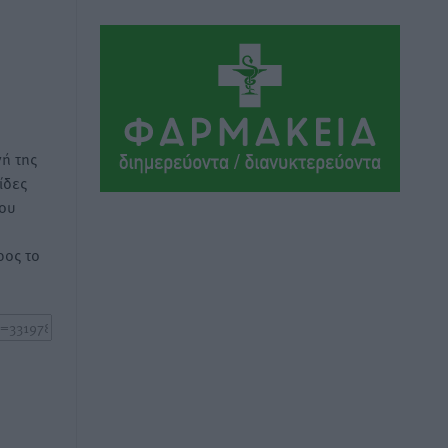
Αθλητικά
•
πριν 8 ώρες
Ιάλυσος Β’: Νωρίς νωρίς μπήκαν στα
βάσανα της προετοιμασίας
Αθλητικά
•
πριν 8 ώρες
ή της
Εθνικός Αρχίπολης: Μεγάλο βήμα
ίδες
προόδου η ίδρυση Ακαδημίας
του
Αθλητικά
•
πριν 8 ώρες
ος το
Ιππότες: Με το βλέμμα στραμμένο στο
μέλλον
Αθλητικά
•
πριν 8 ώρες
ΠΑΜΕ ΣΤΟΙΧΗΜΑ: Περισσότερα από 95
εκατομμύρια ευρώ σε κέρδη μοίρασε
τον Ιούλιο
Αθλητικά
•
πριν 8 ώρες