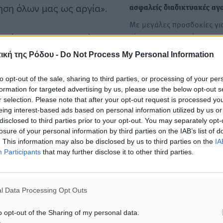
ηση όλων μας ως αργία».
ασφαλείς διαδικτυακές αγ
Με μεγάλες προσδοκίες γι
τόνωση της ρευστότητας α
μβρίου δεν περιλαμβάνεται
εμπορικό κόσμο και…
μον αργίες. Η νομοθεσία
ική της Ρόδου -
Do Not Process My Personal Information
κλειστή τα προηγούμενα
Black Friday: Ώθηση στην 
to opt-out of the sale, sharing to third parties, or processing of your per
ποφάσισε τη λειτουργία
από το εκπτωτικό γεγονός 
formation for targeted advertising by us, please use the below opt-out s
ικαιούνται το κανονικό τους
r selection. Please note that after your opt-out request is processed y
Φθινοπώρου
ικαιούνται να λάβουν το
eing interest-based ads based on personal information utilized by us or
Στην κορυφαία εμπορική γ
disclosed to third parties prior to your opt-out. You may separately opt-
 αντιστοιχεί στις
του χειμώνα που περιλαμβά
losure of your personal information by third parties on the IAB’s list of
Black Friday (Παρασκευή…
ή δεν ήταν γι’ αυτούς
. This information may also be disclosed by us to third parties on the
IA
Participants
that may further disclose it to other third parties.
τον μισθό τους η αμοιβή
l Data Processing Opt Outs
 (ΟΙΥΕ) εξέδωσε επίσης
o opt-out of the Sharing of my personal data.
ιες επιχειρήσεις θα