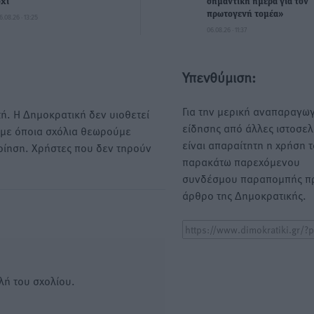
όχι
σημαντική ημέρα για τον
πρωτογενή τομέα»
6.08.26 · 13:25
06.08.26 · 11:37
Υπενθύμιση:
Για την μερική αναπαραγωγ
ή. Η Δημοκρατική δεν υιοθετεί
είδησης από άλλες ιστοσελ
υμε όποια σχόλια θεωρούμε
είναι απαραίτητη η χρήση 
οίηση. Χρήστες που δεν τηρούν
παρακάτω παρεχόμενου
συνδέσμου παραπομπής πρ
άρθρο της Δημοκρατικής.
λή του σχολίου.