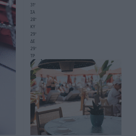
31
°
ΣΑ
28
°
ΚΥ
29
°
ΔΕ
29
°
ΤΡ