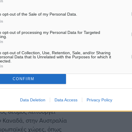
In
υαρίου και Θεοφάνια), όμως
υν υποχρεωτικά άδεια ή
o opt-out of the Sale of my Personal Data.
In
ι ότι η McArthurGlen
ταστήματά της στις 2
to opt-out of processing my Personal Data for Targeted
ing.
 οι εμπορικές επιχειρήσεις
In
ει εργαστεί τις τρεις
o opt-out of Collection, Use, Retention, Sale, and/or Sharing
ersonal Data that Is Unrelated with the Purposes for which it
lected.
In
οτεί την έναρξη των
CONFIRM
ρα με πολύ μεγάλες
την έννοια ότι οι
Data Deletion
Data Access
Privacy Policy
 καταστήματα,
ός θεσμός λειτουργεί
ν Καναδά, στην Αυστραλία
ευρωπαϊκές χώρες, όπως