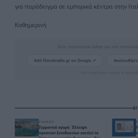
για παράδειγμα σε εμπορικά κέντρα στην Ιταλ
Καθημερινή
Δείτε περισσότερα άρθρα μας στα αποτελέσ
Add Dimokratiki.gr on Google ↗
Ακολουθήστ
Στο Google News πατήστε ★ Ακολουθ
Δ
ΕΙΔΉΣΕΙΣ
Γερμανική αγορά: Έλλειψη
προσιτών ξενοδοχείων απειλεί τη