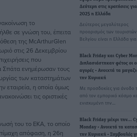
Δεύτερη στις κρατήσεις για
2025 η Ελλάδα
νακοίνωση το
Δεύτερος μεγαλύτερος
ήλθε σε γνώση του, έπειτα
προορισμός των τουριστών 
Βελγίου είναι η Ελλάδα γι
ρόθεση της McArthurGlen
χωριό στις 26 Δεκεμβρίου
Black Friday και Cyber Mo
πιχειρήσεις που
Διπλασιάστηκαν φέτος οι o
τα Σπάτα ενημέρωσαν τους
αγορές - Ανοιχτά τα μαγαζι
ουργίας των καταστημάτων
την Κυριακή
ην εταιρεία, η οποία όμως
Με προσδοκίες για άνοδο 
νακοινώσει τις οριστικές
από τον εμπορικό κόσμο κ
ενισχυμένη την…
Black Friday μέχρι την... C
ωσή του το ΕΚΑ, το οποίο
Monday - Ανοικτά τα κατα
επίμαχη απόφαση, η 26η
την Κυριακή - Συμβουλές γ