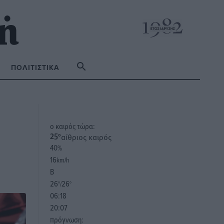
ΠΟΛΙΤΙΣΤΙΚΆ
o καιρός τώρα:
αίθριος καιρός
25
°
40
%
16
km/h
Β
26
26
°/
°
06:18
20:07
πρόγνωση: