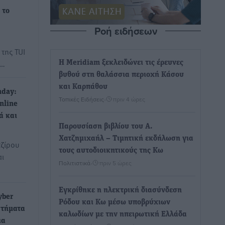
 το
Ροή ειδήσεων
της TUI
α…
Η Meridiam ξεκλειδώνει τις έρευνες
βυθού στη θαλάσσια περιοχή Κάσου
και Καρπάθου
nday:
Τοπικές Ειδήσεις
•
πριν 4 ώρες
nline
ά και
Παρουσίαση βιβλίου του Α.
Χατζημιχαήλ – Τιμητική εκδήλωση για
τζίρου
τους αυτοδιοικητικούς της Κω
αι
Πολιτιστικά
•
πριν 5 ώρες
Εγκρίθηκε η ηλεκτρική διασύνδεση
yber
Ρόδου και Κω μέσω υποβρύχιων
στήματα
καλωδίων με την ηπειρωτική Ελλάδα
ια