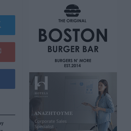
ay
 –