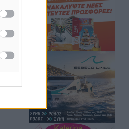
Hotels – Χατζηλαζάρου – Προχωρά
καινούργιο ξενοδοχείο στην Κω
Τοπικές Ειδήσεις
•
πριν 7 ώρες
Αυτοκίνητο μπήκε παράνομα σε
μονόδρομο στο Μαστιχάρι –
Αναποδογύρισε όχημα με μητέρα και
5χρονο παιδί
Τοπικές Ειδήσεις
•
πριν 7 ώρες
“Η Ευρώπη αντιμετώπιζε το
προσφυγικό σαν ταινία τρόμου” – Η
συγκλονιστική μαρτυρία της Χαρούλας
Γιασιράνη στον RV για τα γεγονότα που
οδήγησαν στο Σύμφωνο της Λέρου
Τοπικές Ειδήσεις
•
πριν 7 ώρες
Συναυλία με τον Γιάννη Κότσιρα στις