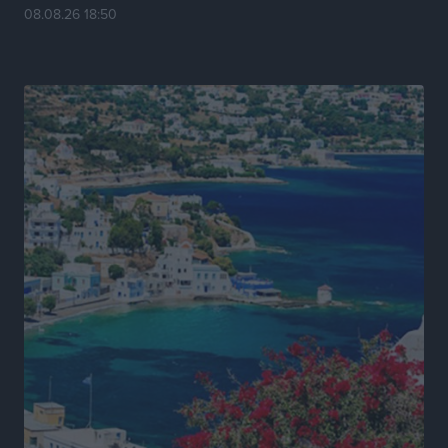
08.08.26 18:50
Πρωτάθλημα Καλαθοσφαίρισης Δικηγορικών
Συλλόγων Ελλάδας και Κύπρου: Η Ρόδος φιλοξένησε
με επιτυχία την 17η διοργάνωση
Αθλητικά
•
πριν 10 ώρες
Φοιτητική στέγη: «Φωτιά» τα ενοίκια σε Αθήνα και
Θεσσαλονίκη – Έως 800 ευρώ στο Ρέθυμνο
Ειδήσεις
•
πριν 10 ώρες
Η Τουρκία σε νέο «κρεσέντο» προκλήσεων στο Αιγαίο
με 18 παραβάσεις και παραβιάσεις
Ειδήσεις
•
πριν 10 ώρες
Θερινές εκπτώσεις 2026 έως τις 31 Αυγούστου – Τι
πρέπει να προσέξουν οι καταναλωτές
Ειδήσεις
•
πριν 10 ώρες