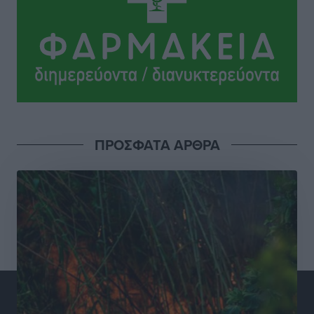
Γεωργιάδη” – Κίνητρα για τους γιατρούς των νησιών
και συνεργασία Ρόδου με το Αττικόν για το
Ακτινοθεραπευτικό
Τοπικές Ειδήσεις
•
πριν 8 ώρες
Σούπερ μάρκετ: Διευρύνεται η εθνική πρωτοβουλία
για τις τιμές – Eρχονται νέες συμμετοχές εταιρειών
Ειδήσεις
•
πριν 9 ώρες
ΠΡΟΣΦΑΤΑ ΑΡΘΡΑ
Συνελήφθησαν έξι άτομα για ηχορύπανση από
καταστήματα στο Νότιο Αιγαίο
Τοπικές Ειδήσεις
•
πριν 9 ώρες
15 Αυγούστου 2026: Πώς θα πληρωθούν όσοι
εργαστούν την αργία – Τι ισχύει για πενθήμερο,
εξαήμερο και άδειες
Ειδήσεις
•
πριν 9 ώρες