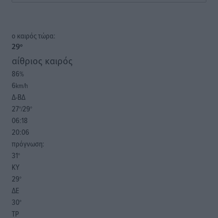
o καιρός τώρα:
29
°
αίθριος καιρός
86
%
6
km/h
Δ-ΒΔ
27
29
°/
°
06:18
20:06
πρόγνωση:
31
°
ΚΥ
29
°
ΔΕ
30
°
ΤΡ