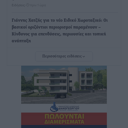
Ειδήσεις
•
πριν 1 ώρα
Γιάννης Χατζής για το νέο Ειδικό Χωροταξικό: Οι
βασικοί οριζόντιοι περιορισμοί παραμένουν –
Κίνδυνος για επενδύσεις, περιουσίες και τοπική
ανάπτυξη
Τοπικές Ειδήσεις
•
πριν 2 ώρες
Περισσότερες ειδήσεις
Ευ. Τουρνάς: Απέναντι σε ακραία καιρικά φαινόμενα
δεν υπάρχουν περιθώρια εφησυχασμού
Ειδήσεις
•
πριν 2 ώρες
Στον Άγιο Νικόλαο Χάλκης ανοίγει ξανά το
ανανεωμένο εκκλησιαστικό μουσείο από τη Λέσχη
Lions Χάλκης
Τοπικές Ειδήσεις
•
πριν 2 ώρες