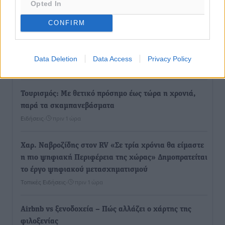
χώρα
Opted In
Ειδήσεις
•
πριν 32 λεπτά
CONFIRM
Δύο σχολεία της Λέρου αλλάζουν όψη με δωρεά
αγάπης για τα παιδιά
Data Deletion
Data Access
Privacy Policy
Τοπικές Ειδήσεις
•
πριν 1 ώρα
Τουρισμός: Με θετικό πρόσημο έως τώρα η χρονιά,
παρά τα σκαμπανεβάσματα
Ειδήσεις
•
πριν 1 ώρα
Χαρ. Ναβροζίδης στον RV «Σε τρία χρόνια θα είμαστε
η πιο ψηφιακή Περιφέρεια της χώρας» Δημοπρατείται
το έργο ψηφιακού μετασχηματισμού
Τοπικές Ειδήσεις
•
πριν 1 ώρα
Airbnb vs ξενοδοχεία – Πώς αλλάζει ο χάρτης της
φιλοξενίας