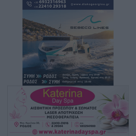
Ρόδος: «Βουλιάζει» από τουρίστες – Πάνω από 1 εκατ.
επιβάτες και 55 κρουαζιερόπλοια
Τοπικές Ειδήσεις
•
πριν 2 ώρες
Γ’ Εθνική Κατηγορία: Οι ημερομηνίες των
αγωνιστικών της κανονικής περιόδου
Αθλητικά
•
πριν 7 ώρες
Συνελήφθησαν δύο άτομα στην Κάρπαθο για άγρα
πελατών
Τοπικές Ειδήσεις
•
πριν 8 ώρες
Χωρίς υποχρεωτική παρουσία μικρών στη 12άδα
Αθλητικά
•
πριν 8 ώρες
Ο Πελεκάνος, οι ανεμογεννήτριες και μια κοινότητα
που κανείς δεν ρώτησε
Δημο-Κρίσεις
•
πριν 8 ώρες