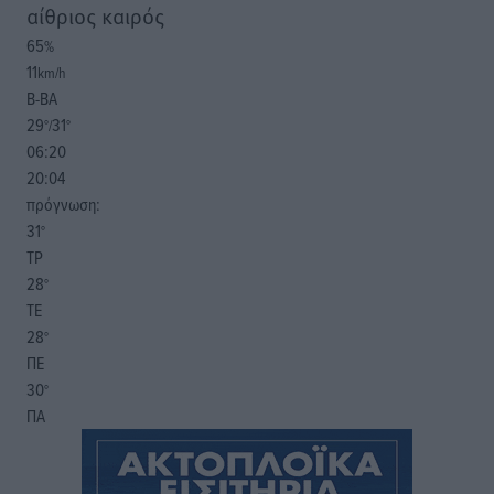
αίθριος καιρός
65
%
11
km/h
Β-ΒΑ
29
31
°/
°
06:20
20:04
πρόγνωση:
31
°
ΤΡ
28
°
ΤΕ
28
°
ΠΕ
30
°
ΠΑ