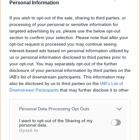
Personal Information
Το E-mail δεν θα δημοσιευτεί.
If you wish to opt-out of the sale, sharing to third parties, or
Πρέπει να συμπληρωθούν όλα τα πεδία για την
processing of your personal or sensitive information for
targeted advertising by us, please use the below opt-out
υποβολή του σχολίου.
section to confirm your selection. Please note that after your
opt-out request is processed you may continue seeing
Όνοματεπώνυμο
Email
interest-based ads based on personal information utilized by
us or personal information disclosed to third parties prior to
your opt-out. You may separately opt-out of the further
disclosure of your personal information by third parties on the
Φύλαξε τα στοιχεία μου για την επόμενη φορά.
IAB’s list of downstream participants. This information may
also be disclosed by us to third parties on the
IAB’s List of
Downstream Participants
that may further disclose it to other
third parties.
Personal Data Processing Opt Outs
I want to opt-out of the Sharing of my
personal data.
Opted In