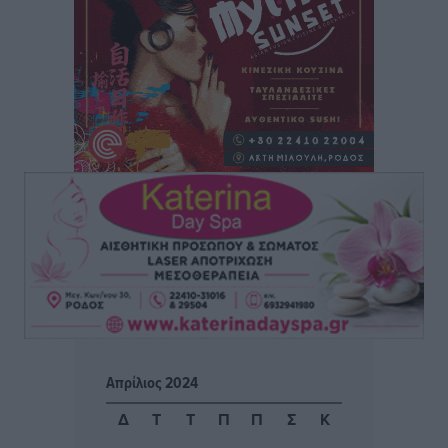
Από την παράδοση της Ρόδου στα ερευνητικά
εργαστήρια: Το μελεκούνι αποκτά διεθνές
επιστημονικό ενδιαφέρον
Πολιτιστικά
•
πριν 21 ώρες
Επίσκεψη θα πραγματοποιήσει στη Λέρο τον
Σεπτέμβριο η Όλγα Κεφαλογιάννη
Τοπικές Ειδήσεις
•
πριν 22 ώρες
Γιώργος Χατζημάρκος: Στηρίζουμε τις εκδηλώσεις
που γίνονται στα νησιά μας γιατί ο πολιτισμός είναι
δικαίωμα όλων και δύναμη ζωής
Τοπικές Ειδήσεις
•
πριν 22 ώρες
Απρίλιος 2024
Κάρπαθος: Παλιά πυρομαχικά εντοπίστηκαν στο
Δ
Τ
Τ
Π
Π
Σ
Κ
Αρδάνι – Απαγορεύτηκε η κολύμβηση στην περιοχή