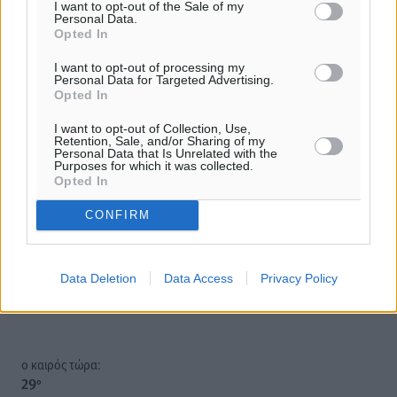
I want to opt-out of the Sale of my
Personal Data.
Opted In
I want to opt-out of processing my
Personal Data for Targeted Advertising.
Opted In
I want to opt-out of Collection, Use,
Υπενθύμιση:
Retention, Sale, and/or Sharing of my
Personal Data that Is Unrelated with the
Purposes for which it was collected.
Opted In
Για την μερική αναπαραγωγή της είδησης από άλλες
ιστοσελίδες είναι απαραίτητη η χρήση του παρακάτω
CONFIRM
παρεχόμενου συνδέσμου παραπομπής προς το άρθρο
της Δημοκρατικής.
Data Deletion
Data Access
Privacy Policy
o καιρός τώρα:
29
°