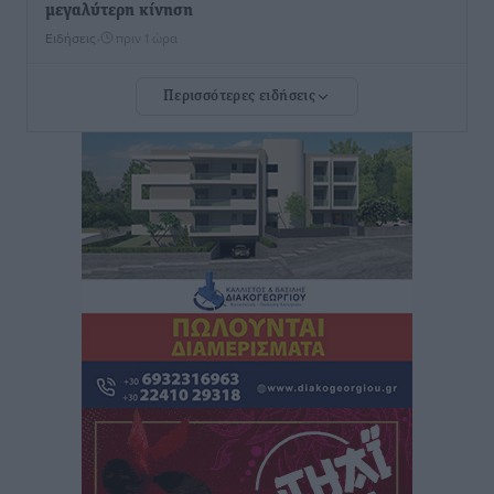
μεγαλύτερη κίνηση
Ειδήσεις
•
πριν 1 ώρα
Περισσότερες ειδήσεις
Αστυπάλαια: Το φως που μένει αναμμένο στο κάστρο
Τοπικές Ειδήσεις
•
πριν 1 ώρα
Τουρισμός: «Φτωχός συγγενής κάμπινγκ και
τροχόσπιτα
Ειδήσεις
•
πριν 1 ώρα
Έφυγε από τη ζωή ο επί σειρά ετών εφημέριος στον
ιερό Ναό του Αγίου Νικολάου Παστίδας Μιχαήλ
Καψάλης
Τοπικές Ειδήσεις
•
πριν 18 ώρες
Αποκαλυπτήρια για την «Ατζέντα 2030» από το βήμα
της ΔΕΘ
Ειδήσεις
•
πριν 21 ώρες