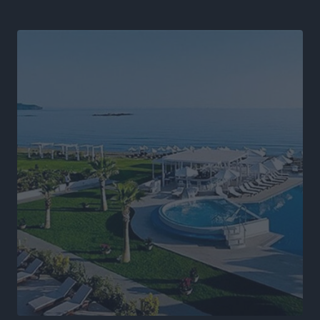
Ειδήσεις
•
πριν 6 ώρες
Άδωνις Γεωργιάδης στον RV: “Στο υπουργείο
εξετάζουμε την θεσμοθέτηση τρίτης κατηγορίας
κινήτρων, ειδικά για τα νοσοκομεία στα νησιά”
Τοπικές Ειδήσεις
•
πριν 6 ώρες
Θετικό κλίμα και κοινό όραμα για την ανάδειξη της
ιστορίας της Ρόδου στο Αεροδρόμιο «Διαγόρας»
Τοπικές Ειδήσεις
•
πριν 6 ώρες
Αντώνης Καμπουράκης: «Ένα σπουδαίο έργο
πολιτισμού για τη Ρόδο, που σχεδιάσαμε και
εξασφαλίσαμε τη χρηματοδότησή του, γίνεται
πραγματικότητα»
Τοπικές Ειδήσεις
•
πριν 7 ώρες