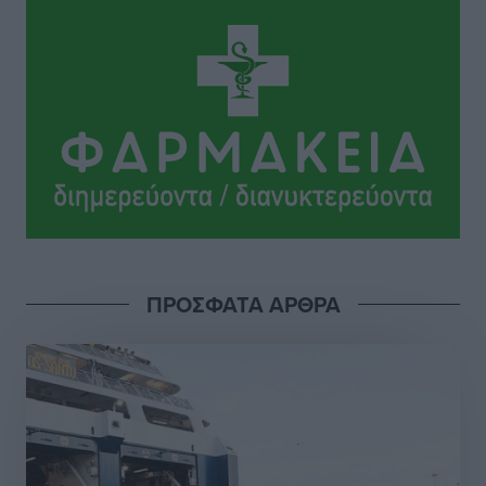
Το Yucatan Show έρχεται στη Ρόδο με τον Frankie
Lluc
Πολιτιστικά
•
πριν 5 ώρες
Σι Τζέι Χάρις: «Να πανηγυρίσουμε πολλές νίκες μαζί»
Αθλητικά
•
πριν 5 ώρες
Ροδήλιος: Ο απολογισμός από το Πανελλήνιο
Πρωτάθλημα Πίστας
Αθλητικά
•
πριν 5 ώρες
ΠΡΟΣΦΑΤΑ ΑΡΘΡΑ
Διαγόρας: Μετεγγραφικό ντεμαράζ
Αθλητικά
•
πριν 6 ώρες
Γ.Σ. Διαγόρας: Εντατική προετοιμασία και επιστροφή
Ρίζου στις Ακαδημίες
Αθλητικά
•
πριν 6 ώρες