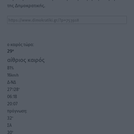
της Δημοκρατικής.
o καιρός τώρα:
29
°
αίθριος καιρός
81
%
16
km/h
Δ-ΝΔ
27
28
°/
°
06:18
20:07
πρόγνωση:
32
°
ΣΑ
30
°