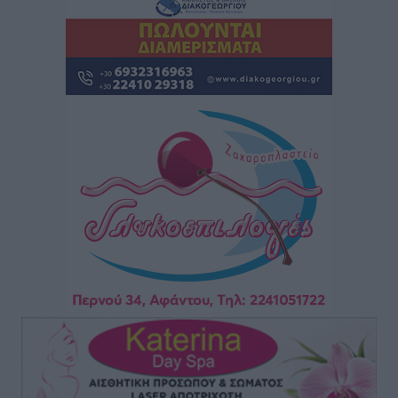
Τοπικές Ειδήσεις
•
πριν 2 ώρες
Πάνθηρες: Ξεκίνησαν αισιόδοξοι για την παρθενική
“πτήση” τους
Αθλητικά
•
πριν 2 ώρες
Άρης Αρχαγγέλου: Στο πλευρό του άτυχου Ιάκωβου
Θωμά
Αθλητικά
•
πριν 2 ώρες
Φοίβος: Η μεγάλη επιστροφή του Μπρένο Σαλβατιέρα
Αθλητικά
•
πριν 2 ώρες
Κλεάνθης: Έτοιμες οι κάρτες διαρκείας της νέας
σεζόν
Αθλητικά
•
πριν 2 ώρες
Ατρόμητος Διμυλιάς: Ο Μαργαρίτης και μία