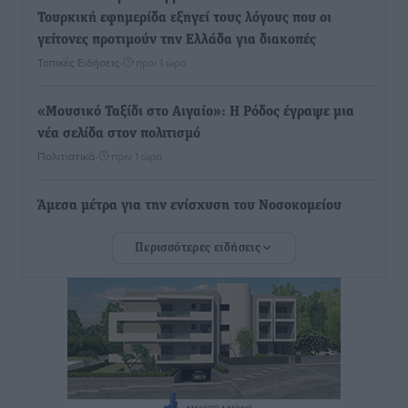
Τουρκική εφημερίδα εξηγεί τους λόγους που οι
γείτονες προτιμούν την Ελλάδα για διακοπές
Τοπικές Ειδήσεις
•
πριν 1 ώρα
«Μουσικό Ταξίδι στο Αιγαίο»: Η Ρόδος έγραψε μια
νέα σελίδα στον πολιτισμό
Πολιτιστικά
•
πριν 1 ώρα
Άμεσα μέτρα για την ενίσχυση του Νοσοκομείου
Ρόδου και αντιμετώπιση των ελλείψεων προσωπικού
Περισσότερες ειδήσεις
ανακοίνωσε ο Άδωνις Γεωργιάδης
Τοπικές Ειδήσεις
•
πριν 2 ώρες
Iατρικός Σύλλογος Ροδου προς Α. Γεωργιάδη:
Στρατηγικές Προτάσεις για την Ενίσχυση της
Δημόσιας Υγείας στη Νησιωτική Ελλάδα και στα
Νοσοκομεία της Γ΄ Ζώνης