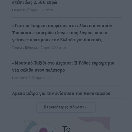
στέγη έως 2.500 ευρώ
Ειδήσεις
•
πριν 35 λεπτά
«Γιατί οι Τούρκοι συρρέουν στα ελληνικά νησιά»:
Τουρκική εφημερίδα εξηγεί τους λόγους που οι
γείτονες προτιμούν την Ελλάδα για διακοπές
Τοπικές Ειδήσεις
•
πριν 50 λεπτά
«Μουσικό Ταξίδι στο Αιγαίο»: Η Ρόδος έγραψε μια
νέα σελίδα στον πολιτισμό
Πολιτιστικά
•
πριν 1 ώρα
Άμεσα μέτρα για την ενίσχυση του Νοσοκομείου
Ρόδου και αντιμετώπιση των ελλείψεων προσωπικού
Περισσότερες ειδήσεις
ανακοίνωσε ο Άδωνις Γεωργιάδης
Τοπικές Ειδήσεις
•
πριν 1 ώρα
Iατρικός Σύλλογος Ροδου προς Α. Γεωργιάδη: