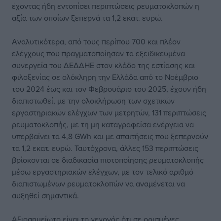
έχοντας ήδη εντοπίσει περιπτώσεις ρευματοκλοπών η
αξία των οποίων ξεπερνά τα 1,2 εκατ. ευρώ.
Αναλυτικότερα, από τους περίπου 700 και πλέον
ελέγχους που πραγματοποίησαν τα εξειδικευμένα
συνεργεία του ΔΕΔΔΗΕ στον κλάδο της εστίασης και
φιλοξενίας σε ολόκληρη την Ελλάδα από το Νοέμβριο
του 2024 έως και τον Φεβρουάριο του 2025, έχουν ήδη
διαπιστωθεί, με την ολοκλήρωση των σχετικών
εργαστηριακών ελέγχων των μετρητών, 131 περιπτώσεις
ρευματοκλοπής, με τη μη καταγραφείσα ενέργεια να
υπερβαίνει τα 4,8 GWh και με απαιτήσεις που ξεπερνούν
τα 1,2 εκατ. ευρώ. Ταυτόχρονα, άλλες 153 περιπτώσεις
βρίσκονται σε διαδικασία πιστοποίησης ρευματοκλοπής
μέσω εργαστηριακών ελέγχων, με τον τελικό αριθμό
διαπιστωμένων ρευματοκλοπών να αναμένεται να
αυξηθεί σημαντικά.
Αξιοσημείωτο είναι το γεγονός ότι σε ορισμένες