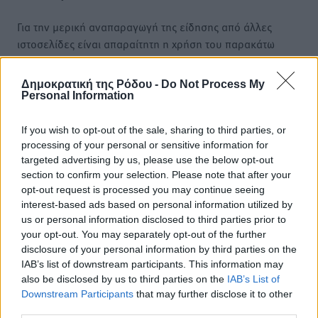
Για την μερική αναπαραγωγή της είδησης από άλλες
ιστοσελίδες είναι απαραίτητη η χρήση του παρακάτω
παρεχόμενου συνδέσμου παραπομπής προς το άρθρο
της Δημοκρατικής.
Δημοκρατική της Ρόδου -
Do Not Process My
Personal Information
If you wish to opt-out of the sale, sharing to third parties, or
processing of your personal or sensitive information for
targeted advertising by us, please use the below opt-out
o καιρός τώρα:
section to confirm your selection. Please note that after your
29
°
opt-out request is processed you may continue seeing
αίθριος καιρός
interest-based ads based on personal information utilized by
us or personal information disclosed to third parties prior to
81
%
your opt-out. You may separately opt-out of the further
16
km/h
disclosure of your personal information by third parties on the
Δ-ΝΔ
IAB’s list of downstream participants. This information may
27
28
°/
°
also be disclosed by us to third parties on the
IAB’s List of
06:18
Downstream Participants
that may further disclose it to other
20:07
third parties.