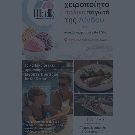
Στρατηγικές Προτάσεις για την Ενίσχυση της
Δημόσιας Υγείας στη Νησιωτική Ελλάδα και στα
Νοσοκομεία της Γ΄ Ζώνης
Τοπικές Ειδήσεις
•
πριν 2 ώρες
Πάνθηρες: Ξεκίνησαν αισιόδοξοι για την παρθενική
“πτήση” τους
Αθλητικά
•
πριν 2 ώρες
Άρης Αρχαγγέλου: Στο πλευρό του άτυχου Ιάκωβου
Θωμά
Αθλητικά
•
πριν 2 ώρες
Φοίβος: Η μεγάλη επιστροφή του Μπρένο Σαλβατιέρα
Αθλητικά
•
πριν 2 ώρες
Κλεάνθης: Έτοιμες οι κάρτες διαρκείας της νέας