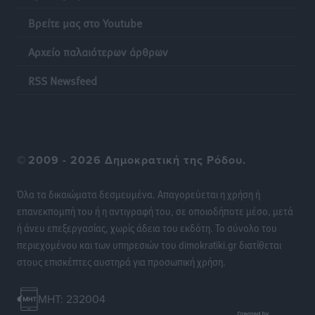
Βρείτε μας στο Youtube
Η επόμενη παγκόσμια δύναμη στα υδροπλάνα μπορεί
Αρχείο παλαιότερων άρθρων
να είναι η Ελλάδα
Ειδήσεις
•
πριν 9 ώρες
RSS Newsfeed
Στη Σύμη η Φαίη Σκορδά επισκέφθηκε την Ιερά Μονή
του Πανορμίτη
Τοπικές Ειδήσεις
•
πριν 9 ώρες
©
2009 - 2026 Δημοκρατική της Ρόδου.
Σερβία: Ανακάμπτουν οι τουριστικές ροές προς την
Όλα τα δικαιώματα δεσμευμένα. Απαγορεύεται η χρήση ή
Ελλάδα
επανεκπομπή του ή η αντιγραφή του, σε οποιοδήποτε μέσο, μετά
Ειδήσεις
•
πριν 10 ώρες
ή άνευ επεξεργασίας, χωρίς άδεια του εκδότη. Το σύνολο του
περιεχομένου και των υπηρεσιών του dimokratiki.gr διατίθεται
Διακοπές στην Κάρπαθο για τον Γιώργο Γεραπετρίτη
στους επισκέπτες αυστηρά για προσωπική χρήση.
Τοπικές Ειδήσεις
•
πριν 10 ώρες
MHT: 232004
Ρόδος: Τραυματίστηκε 53χρονος ναυτικός