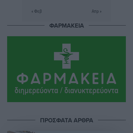
Σταυρός Καλυθιών: Απέκτησε την Φωτεινή Πιζάνια
« Φεβ
Απρ »
Αθλητικά
•
πριν 5 ώρες
ΦΑΡΜΑΚΕΙΑ
Το Yucatan Show έρχεται στη Ρόδο με τον Frankie
Lluc
Πολιτιστικά
•
πριν 5 ώρες
Σι Τζέι Χάρις: «Να πανηγυρίσουμε πολλές νίκες μαζί»
Αθλητικά
•
πριν 5 ώρες
Ροδήλιος: Ο απολογισμός από το Πανελλήνιο
Πρωτάθλημα Πίστας
Αθλητικά
•
πριν 5 ώρες
Διαγόρας: Μετεγγραφικό ντεμαράζ
ΠΡΟΣΦΑΤΑ ΑΡΘΡΑ
Αθλητικά
•
πριν 5 ώρες