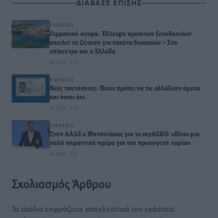
ΔΙΑΒΑΣΕ ΕΠΙΣΗΣ
ΕΙΔΉΣΕΙΣ
Γερμανική αγορά: Έλλειψη προσιτών ξενοδοχείων
απειλεί τη ζήτηση για πακέτα διακοπών – Στο
επίκεντρο και η Ελλάδα
06.08.26 · 17:42
ΕΙΔΉΣΕΙΣ
Νέες ταυτότητες: Ποιοι πρέπει να τις αλλάξουν άμεσα
και ποιοι όχι
06.08.26 · 13:25
ΕΙΔΉΣΕΙΣ
Στην ΑΑΔΕ ο Μητσοτάκης για το myAGRO: «Είναι μια
πολύ σημαντική ημέρα για τον πρωτογενή τομέα»
06.08.26 · 11:37
Σχολιασμός Άρθρου
Τα σχόλια εκφράζουν αποκλειστικά τον εκάστοτε