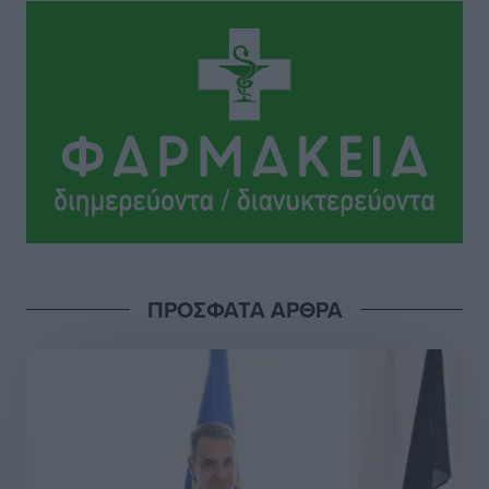
Ιππότες: Με το βλέμμα στραμμένο στο μέλλον
Αθλητικά
•
πριν 15 ώρες
ΠΑΜΕ ΣΤΟΙΧΗΜΑ: Περισσότερα από 95 εκατομμύρια
ευρώ σε κέρδη μοίρασε τον Ιούλιο
Αθλητικά
•
πριν 15 ώρες
Ολοκλήρωση του έργου αναβάθμισης των
υποδομών του Νεστορίδειου Μελάθρου
Τοπικές Ειδήσεις
•
πριν 16 ώρες
ΠΡΟΣΦΑΤΑ ΑΡΘΡΑ
Γ.Σ. Διαγόρας: Στα «κυανέρυθρα» ο Janni Pembe
Αθλητικά
•
πριν 17 ώρες
Σύλληψη 21χρονου για ναρκωτικά στη Ρόδο
Τοπικές Ειδήσεις
•
πριν 17 ώρες