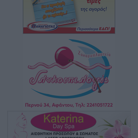
5χρονο παιδί
Τοπικές Ειδήσεις
•
πριν 14 ώρες
“Η Ευρώπη αντιμετώπιζε το προσφυγικό σαν ταινία
τρόμου” – Η συγκλονιστική μαρτυρία της Χαρούλας
Γιασιράνη στον RV για τα γεγονότα που οδήγησαν στο
Σύμφωνο της Λέρου
Τοπικές Ειδήσεις
•
πριν 14 ώρες
Συναυλία με τον Γιάννη Κότσιρα στις 21 Αυγούστου
Πολιτιστικά
•
πριν 14 ώρες
Έκτακτη συνεδρίαση της Δημοτικής Επιτροπής Ρόδου
αύριο Παρασκευή 7 Αυγούστου
Τοπικές Ειδήσεις
•
πριν 15 ώρες
ΑΕΡΑ: Δεν σταματάει να ενισχύεται, νέο απόκτημα ο
Μητρόπουλος