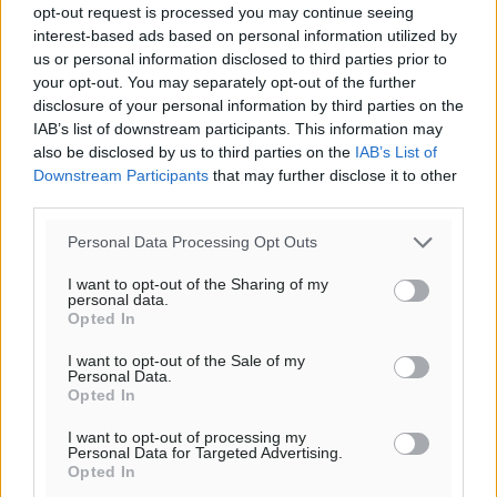
opt-out request is processed you may continue seeing
interest-based ads based on personal information utilized by
us or personal information disclosed to third parties prior to
Η Meridiam ξεκλειδώνει τις έρευνες βυθού στη
your opt-out. You may separately opt-out of the further
θαλάσσια περιοχή Κάσου και Καρπάθου
disclosure of your personal information by third parties on the
Τοπικές Ειδήσεις
•
πριν 11 ώρες
IAB’s list of downstream participants. This information may
also be disclosed by us to third parties on the
IAB’s List of
Downstream Participants
that may further disclose it to other
Παρουσίαση βιβλίου του Α. Χατζημιχαήλ – Τιμητική
third parties.
εκδήλωση για τους αυτοδιοικητικούς της Κω
Πολιτιστικά
•
πριν 12 ώρες
Personal Data Processing Opt Outs
I want to opt-out of the Sharing of my
Εγκρίθηκε η ηλεκτρική διασύνδεση Ρόδου και Κω
personal data.
Opted In
μέσω υποβρύχιων καλωδίων με την ηπειρωτική
Ελλάδα
I want to opt-out of the Sale of my
Τοπικές Ειδήσεις
•
πριν 13 ώρες
Personal Data.
Opted In
Νέο ανακαινισμένο δημοτικό τουριστικό γραφείο
I want to opt-out of processing my
Personal Data for Targeted Advertising.
στην Πάτμο
Opted In
Τοπικές Ειδήσεις
•
πριν 13 ώρες