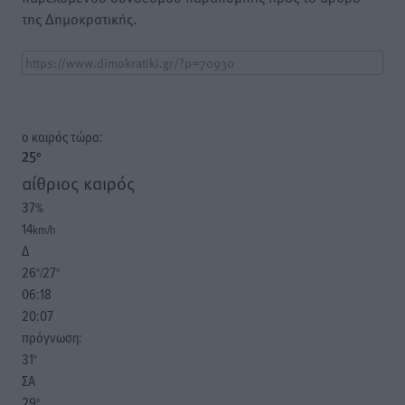
της Δημοκρατικής.
o καιρός τώρα:
25
°
αίθριος καιρός
37
%
14
km/h
Δ
26
27
°/
°
06:18
20:07
πρόγνωση:
31
°
ΣΑ
29
°