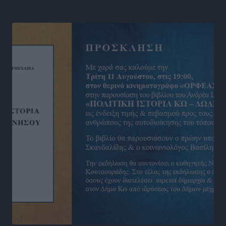
Αθλητικά
•
πριν 18 ώρες
Νέες ταυτότητες: Ποιοι πρέπει να τις αλλάξουν άμεσα
και ποιοι όχι
Ειδήσεις
•
πριν 18 ώρες
Στον Ιπποκράτη η Μαρία Βλάχου
Αθλητικά
•
πριν 18 ώρες
Οικονομική ενίσχυση για συντήρηση στο κλειστό της
Καρπάθου
Αθλητικά
•
πριν 18 ώρες
Στάθης Αντωνάς: Ένα βήμα πριν από επαγγελματικό
συμβόλαιο πυγμαχίας με MTGP και BXGP για Ευρώπη
και Αυστραλία
Αθλητικά
•
πριν 18 ώρες