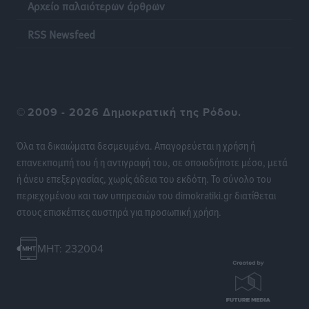
Αρχείο παλαιότερων άρθρων
Ειδήσεις
•
πριν 22 ώρες
RSS Newsfeed
Κινητοποίηση της Πυροσβεστικής στην Κάρπαθο, για
τη φωτιά στην περιοχή Σάνταλο
Τοπικές Ειδήσεις
•
πριν 22 ώρες
©
2009 - 2026 Δημοκρατική της Ρόδου.
Η Ρόδος μπαίνει στη διεκδίκηση για τη Μεσογειακή
Πρωτεύουσα Πολιτισμού και Διαλόγου 2028
Όλα τα δικαιώματα δεσμευμένα. Απαγορεύεται η χρήση ή
Τοπικές Ειδήσεις
•
πριν 22 ώρες
επανεκπομπή του ή η αντιγραφή του, σε οποιοδήποτε μέσο, μετά
ή άνευ επεξεργασίας, χωρίς άδεια του εκδότη. Το σύνολο του
περιεχομένου και των υπηρεσιών του dimokratiki.gr διατίθεται
Σύμη: Στον 8ο αγνοούμενο Γερμανό τουρίστα ανήκει η
στους επισκέπτες αυστηρά για προσωπική χρήση.
σορός που εντοπίστηκε
Τοπικές Ειδήσεις
•
πριν 22 ώρες
MHT: 232004
Η σιωπηρή παράταση του Ταμείου Ανάκαμψης για
την Ελλάδα
Ειδήσεις
•
πριν 23 ώρες