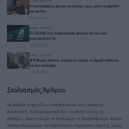
ΔΗΜΟ-ΚΡΊΣΕΙΣ
Ο λαγοκέφαλος βρήκε επιτέλους τιμή, μένει να βρεθεί
και σχέδιο
09.08.26 · 08:04
ΔΗΜΟ-ΚΡΊΣΕΙΣ
Το ΠΑΣΟΚ στα Δωδεκάνησα ψάχνει έξι και του
περισσεύουν 14
09.08.26 · 08:03
ΔΗΜΟ-ΚΡΊΣΕΙΣ
Η Ροδιακή Επαυλη περιμένει ακόμα να βρεθεί κάποιος
να την αναλάβει
09.08.26 · 08:02
Σχολιασμός Άρθρου
Τα σχόλια εκφράζουν αποκλειστικά τον εκάστοτε
σχολιαστή. Η Δημοκρατική δεν υιοθετεί αυτές τις
απόψεις. Διατηρούμε το δικαίωμα να διαγράψουμε όποια
σχόλια θεωρούμε προσβλητικά ή περιέχουν ύβρεις, χωρίς