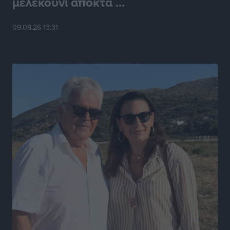
μελεκούνι αποκτά ...
Ροδάκινα: 9 οφέλη στην υγεία του ανθρώπου
09.08.26 13:31
Τοπικές Ειδήσεις
•
πριν 7 ώρες
Καιρός «hot – dry – windy» τις επόμενες 48 ώρες στη
χώρα
Ειδήσεις
•
πριν 19 ώρες
Δύο σχολεία της Λέρου αλλάζουν όψη με δωρεά
αγάπης για τα παιδιά
Τοπικές Ειδήσεις
•
πριν 20 ώρες
Τουρισμός: Με θετικό πρόσημο έως τώρα η χρονιά,
παρά τα σκαμπανεβάσματα
Ειδήσεις
•
πριν 20 ώρες
Χαρ. Ναβροζίδης στον RV «Σε τρία χρόνια θα είμαστε