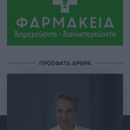
Τοπικές Ειδήσεις
•
πριν 6 ώρες
Γιάννης Βασιλάκης: «Η Πρωτοβάθμια Φροντίδα
Υγείας πρέπει να φτάνει σε κάθε γωνιά – Ενισχύουμε
τις δομές, δεν τις αποδυναμώνουμε»
Συνεντεύξεις
•
πριν 6 ώρες
Ιδρυμα Ωνάση: Το όραμα πίσω από τα δύο νέα
ΠΡΟΣΦΑΤΑ ΑΡΘΡΑ
σχολεία της Ρόδου
Συνεντεύξεις
•
πριν 7 ώρες
Μιχάλης Χουρδάκης: «Η χώρα χρειάζεται μια
αξιόπιστη εναλλακτική κυβερνητική πρόταση»
Συνεντεύξεις
•
πριν 7 ώρες
Σεβ. Μητροπολίτης Ρόδου κ. Κύριλλος: «Ο Αύγουστος
είναι ο μήνας της Παναγίας και η Θεία Λειτουργία η