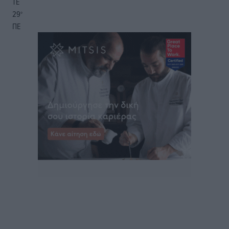
ΤΕ
29
°
ΠΕ