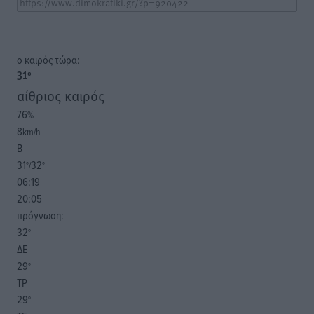
o καιρός τώρα:
31
°
αίθριος καιρός
76
%
8
km/h
Β
31
32
°/
°
06:19
20:05
πρόγνωση:
32
°
ΔΕ
29
°
ΤΡ
29
°