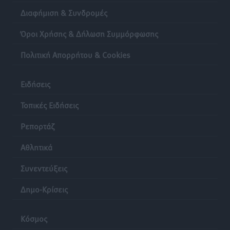
Στον Άγιο Νικόλαο Χάλκης ανοίγει ξανά το
Διαφήμιση & Συνδρομές
ανανεωμένο εκκλησιαστικό μουσείο από τη Λέσχη
Lions Χάλκης
Όροι Χρήσης & Δήλωση Συμμόρφωσης
Τοπικές Ειδήσεις
•
πριν 21 ώρες
Πολιτική Απορρήτου & Cookies
Ρόδος: «Βουλιάζει» από τουρίστες – Πάνω από 1 εκατ.
Ειδήσεις
επιβάτες και 55 κρουαζιερόπλοια
Τοπικές Ειδήσεις
•
πριν 21 ώρες
Τοπικές Ειδήσεις
Ρεπορτάζ
Αθλητικά
Συνεντεύξεις
Δημο-Κρίσεις
Κόσμος