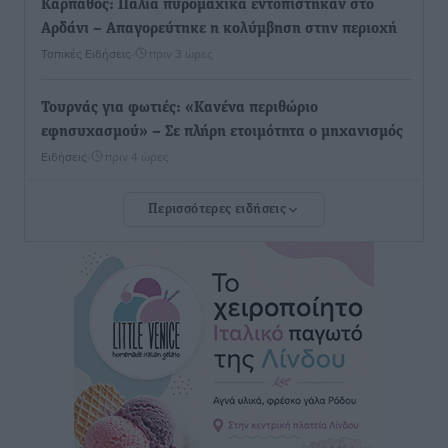
Κάρπαθος: Παλιά πυρομαχικά εντοπίστηκαν στο
Αρδάνι – Απαγορεύτηκε η κολύμβηση στην περιοχή
Τοπικές Ειδήσεις
•
πριν 3 ώρες
Τουρνάς για φωτιές: «Κανένα περιθώριο
εφησυχασμού» – Σε πλήρη ετοιμότητα ο μηχανισμός
Ειδήσεις
•
πριν 4 ώρες
Περισσότερες ειδήσεις
Καιρός: Επιμένουν οι υψηλές θερμοκρασίες – Ισχυρά
μελτέμια έως 9 μποφόρ, σε «Red Code» 6 περιοχές
Τοπικές Ειδήσεις
•
πριν 4 ώρες
Τα φοιτητικά ενοίκια «τινάζουν στον αέρα» τους
οικογενειακούς προϋπολογισμούς
Ειδήσεις
•
πριν 4 ώρες
Δύο νέοι ξενώνες παραδόθηκαν στις Ένοπλες
Δυνάμεις στη νήσο Ρω