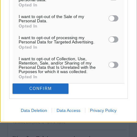
Opted In
της ΔΕΘ
Ειδήσεις
•
πριν 1 ώρα
I want to opt-out of the Sale of my
Personal Data.
Opted In
Από την παράδοση της Ρόδου στα ερευνητικά
εργαστήρια: Το μελεκούνι αποκτά διεθνές
I want to opt-out of processing my
Personal Data for Targeted Advertising.
επιστημονικό ενδιαφέρον
Opted In
Πολιτιστικά
•
πριν 1 ώρα
I want to opt-out of Collection, Use,
Retention, Sale, and/or Sharing of my
Personal Data that Is Unrelated with the
Επίσκεψη θα πραγματοποιήσει στη Λέρο τον
Purposes for which it was collected.
Σεπτέμβριο η Όλγα Κεφαλογιάννη
Opted In
Τοπικές Ειδήσεις
•
πριν 2 ώρες
CONFIRM
Γιώργος Χατζημάρκος: Στηρίζουμε τις εκδηλώσεις
που γίνονται στα νησιά μας γιατί ο πολιτισμός είναι
Data Deletion
Data Access
Privacy Policy
δικαίωμα όλων και δύναμη ζωής
Τοπικές Ειδήσεις
•
πριν 2 ώρες