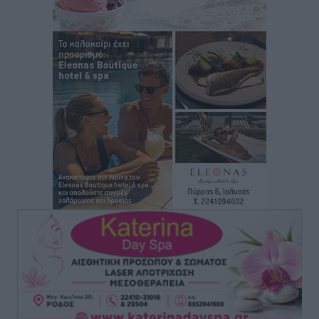
Τοπικές Ειδήσεις
•
πριν 5 ώρες
Συνεχίζεται η έξοδος του Αυγούστου – Πάνω από
34.000 αναχωρούν σήμερα μόνο από τον Πειραιά
Ειδήσεις
•
πριν 5 ώρες
Μόνιμες θέσεις στους παιδικούς σταθμούς: Οι
προϋποθέσεις, η 24μηνη εμπειρία και οι προθεσμίες
για τους δήμους
Τοπικές Ειδήσεις
•
πριν 5 ώρες
Δεύτερη πηγή εισοδήματος για τους επαγγελματίες
ψαράδες ο αλιευτικός τουρισμός
Ειδήσεις
•
πριν 5 ώρες
Μαρία Εκμεκτσίογλου: Η πίστη μου είναι το
μεγαλύτερο στήριγμα μου – Το προσκύνημα στην ιερά