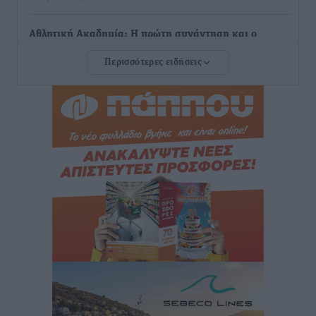
Αθλητική Ακαδημία: Η πρώτη συνάντηση και ο
σχεδιασμός της νέας χρονιά
Περισσότερες ειδήσεις
Αθλητικά
•
πριν 34 λεπτά
Loutraki K19 Finals: Στην 3η θέση οι Νίκος
Κατσογριδάκης και Ντάνιελ Πιέτρι
Αθλητικά
•
πριν 36 λεπτά
LFC ΑΣΤΙΡ Ιαλυσού: Μετεγγραφική «βόμβα» με την
Anelise Karakostas
Αθλητικά
•
πριν 38 λεπτά
Συνελήφθη 73χρονος για διάθεση αλκοόλ σε
ανηλίκους στη Ρόδο
Τοπικές Ειδήσεις
•
πριν 52 λεπτά