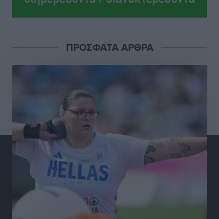
Στη Λέρο ο πρόεδρος του ΠΑΣΟΚ Νίκος Ανδρουλάκης
Τοπικές Ειδήσεις
•
πριν 3 ώρες
ΠΡΟΣΦΑΤΑ ΑΡΘΡΑ
Στα 2-2,35 GW ο στόχος για τα πρώτα υπεράκτια
αιολικά πάρκα που θα λειτουργήσουν στη χώρα μας
Ειδήσεις
•
πριν 5 ώρες
Η Ελλάδα κρατά το τουριστικό momentum, παρά τις
γεωπολιτικές αναταράξεις
Ειδήσεις
•
πριν 5 ώρες
Σε κόκκινο συναγερμό επτά Περιφέρειες – Οι οδηγίες
της Πολιτικής Προστασίας και ο Χάρτης Πρόβλεψης
Πυρκαγιάς
Ειδήσεις
•
πριν 5 ώρες
ΑΑΔΕ: Αυξάνονται οι «καρφωτές» για φοροδιαφυγή