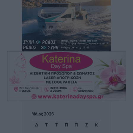
Πραγματοποιήθηκαν 43.881 έλεγχοι και βεβαιώθηκαν
12.272 παραβάσεις από την αστυνομία τον Ιούλιο
Τοπικές Ειδήσεις
•
πριν 1 ώρα
Συνελήφθησαν δύο αλλοδαπές για λαθρεμπόριο
καπνικών προϊόντων στη Ρόδο – Κατασχέθηκαν
-3.928- πακέτα χωρίς ειδική ταινία φορολόγησης
Τοπικές Ειδήσεις
•
πριν 1 ώρα
Γ. Χατζημάρκος: 3,58 εκατ. ευρώ για την ανάπλαση
του παραλιακού μετώπου της Πόθιας στην Κάλυμνο
Τοπικές Ειδήσεις
•
πριν 2 ώρες
Χωρίς τις αισθήσεις του ανασύρθηκε από τη θάλασσα
στη Ψαροπούλα 72χρονος Σουηδός
Μάιος 2026
Τοπικές Ειδήσεις
•
πριν 2 ώρες
Δ
Τ
Τ
Π
Π
Σ
Κ