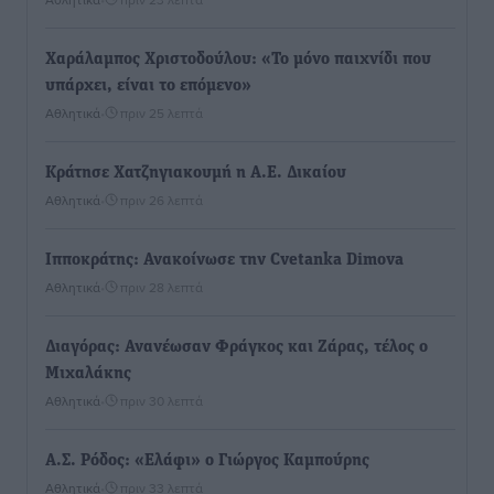
Χαράλαμπος Χριστοδούλου: «Το μόνο παιχνίδι που
υπάρχει, είναι το επόμενο»
Αθλητικά
•
πριν 25 λεπτά
Κράτησε Χατζηγιακουμή η Α.Ε. Δικαίου
Αθλητικά
•
πριν 26 λεπτά
Ιπποκράτης: Ανακοίνωσε την Cvetanka Dimova
Αθλητικά
•
πριν 28 λεπτά
Διαγόρας: Ανανέωσαν Φράγκος και Ζάρας, τέλος ο
Μιχαλάκης
Αθλητικά
•
πριν 30 λεπτά
Α.Σ. Ρόδος: «Ελάφι» ο Γιώργος Καμπούρης
Αθλητικά
•
πριν 33 λεπτά