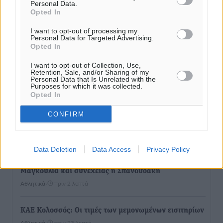
Personal Data.
Opted In
I want to opt-out of processing my
Personal Data for Targeted Advertising.
Opted In
I want to opt-out of Collection, Use,
Retention, Sale, and/or Sharing of my
Personal Data that Is Unrelated with the
Purposes for which it was collected.
Opted In
CONFIRM
Ροή ειδήσεων
Data Deletion
Data Access
Privacy Policy
Ευρωπαϊκό Πρωτάθλημα Στίβου: Εκτός τελικού η
Μαγκούλια και συνέχειας η Σπανουδάκη
Αθλητικά
•
πριν 2 λεπτά
ΚΑΕ Κολοσσός: Οι τιμές των μεμονωμένων εισιτηρίων
Αθλητικά
•
πριν 23 λεπτά