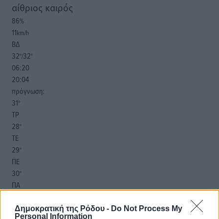
αίθριος καιρός
86
%
11
km/h
ΒΔ
32
32
°/
°
06:20
20:04
πρόγνωση:
31
°
ΤΡ
28
°
ΤΕ
29
°
ΠΕ
30
°
ΠΑ
Δημοκρατική της Ρόδου -
Do Not Process My
Personal Information