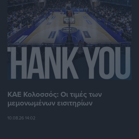
Έφυγε από τη ζωή ο επί σειρά ετών εφημέριος στον
ιερό Ναό του Αγίου Νικολάου Παστίδας Μιχαήλ
Καψάλης
Τοπικές Ειδήσεις
•
πριν 23 ώρες
ΚΑΕ Κολοσσός: Οι τιμές των
μεμονωμένων εισιτηρίων
10.08.26 14:02