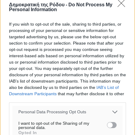
Δημοκρατική της Ρόδου -
Do Not Process My
Personal Information
If you wish to opt-out of the sale, sharing to third parties, or
processing of your personal or sensitive information for
targeted advertising by us, please use the below opt-out
section to confirm your selection. Please note that after your
opt-out request is processed you may continue seeing
interest-based ads based on personal information utilized by
us or personal information disclosed to third parties prior to
your opt-out. You may separately opt-out of the further
disclosure of your personal information by third parties on the
IAB’s list of downstream participants. This information may
also be disclosed by us to third parties on the
IAB’s List of
Downstream Participants
that may further disclose it to other
Ροή ειδήσεων
third parties.
Personal Data Processing Opt Outs
Την άρση των εμποδίων για την άμεση λειτουργία του
I want to opt-out of the Sharing of my
βρεφονηπιακού σταθμού στην Κάσο, ζητά ο Μάνος
personal data.
Opted In
Κόνσολας