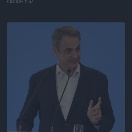
06.08.26 11:57
Ψηφιακό δίδυμο για τα δάση της Ρόδου και 3D
εκτύπωση 42 οικισμών
Τοπικές Ειδήσεις
•
πριν 4 ώρες
Ένα όνομα που ταιριάζει στην Ρόδο
Δημο-Κρίσεις
•
πριν 5 ώρες
Όταν τα γεγονότα απαντούν στα σενάρια
Δημο-Κρίσεις
•
πριν 5 ώρες
Η Ρόδος βρήκε επιτέλους το πρόβλημά της και είναι
στην Πάρο
Δημο-Κρίσεις
•
πριν 5 ώρες
Το νησί που κόλλησε σε μια θέση γραμματέα
Δημο-Κρίσεις
•
πριν 5 ώρες