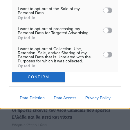
Τοπικές Ειδήσεις
•
πριν 20 λεπτά
I want to opt-out of the Sale of my
Personal Data.
Opted In
Κλειστή αύριο βράδυ η παραλιακή οδός στο λιμάνι της
Κω
I want to opt-out of processing my
Personal Data for Targeted Advertising.
Τοπικές Ειδήσεις
•
πριν 36 λεπτά
Opted In
I want to opt-out of Collection, Use,
Στην ΑΑΔΕ ο Μητσοτάκης για το myAGRO: «Είναι μια
Retention, Sale, and/or Sharing of my
Personal Data that Is Unrelated with the
πολύ σημαντική ημέρα για τον πρωτογενή τομέα»
Purposes for which it was collected.
Ειδήσεις
•
πριν 57 λεπτά
Opted In
CONFIRM
Ξενοδοχεία: Ανοδος 10% στον τζίρο με στάσιμες
διανυκτερεύσεις
Ειδήσεις
•
πριν 1 ώρα
Data Deletion
Data Access
Privacy Policy
Οι πρώτες εικόνες του νέου Canadair που έρχεται
Ελλάδα και θα πετά και νύχτα
Ειδήσεις
•
πριν 1 ώρα