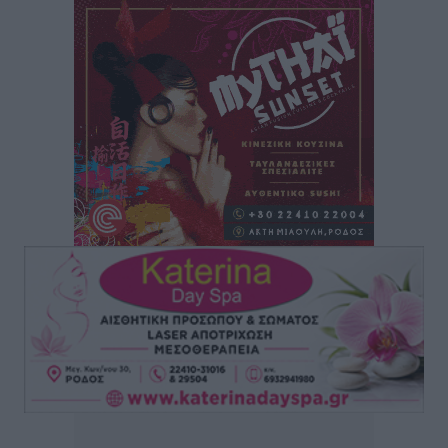
Ερώτηση Μπελέρη σε Κομισιόν για τη δημιουργία
«σύγχρονου Ευρωπαϊκού Ταμείου Αντιμετώπισης
Φυσικών Καταστροφών»
Ειδήσεις
•
πριν 3 ώρες
Έκκληση γονέων για να λειτουργήσει ο
Βρεφονηπιακός Σταθμός Κάσου
Τοπικές Ειδήσεις
•
πριν 3 ώρες
Ακρίβεια: Σημαντικές οι διατακτικές σίτισης για 3
στους 4 εργαζομένους
Ειδήσεις
•
πριν 3 ώρες
Κινητοποίηση της Πυροσβεστικής στην Κάρπαθο, για
τη φωτιά στην περιοχή Σάνταλο
Τοπικές Ειδήσεις
•
πριν 3 ώρες