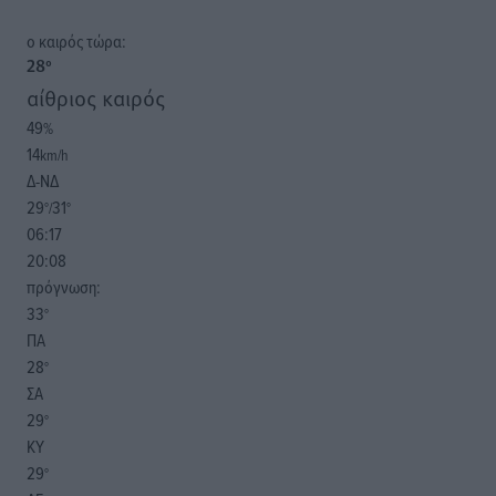
o καιρός τώρα:
28
°
αίθριος καιρός
49
%
14
km/h
Δ-ΝΔ
29
31
°/
°
06:17
20:08
πρόγνωση:
33
°
ΠΑ
28
°
ΣΑ
29
°
ΚΥ
29
°