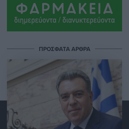
θεσμική προστασία της αυτοδιοίκησης»
Τοπικές Ειδήσεις
•
πριν 4 ώρες
Στη διαδικασία της απευθείας διαπραγμάτευσης ο
Δήμος Ρόδου για τη ναυαγοσωστική κάλυψη των
παραλιών
Τοπικές Ειδήσεις
•
πριν 4 ώρες
ΠΡΟΣΦΑΤΑ ΑΡΘΡΑ
Στο Αυτόφωρο 47χρονος που φέρεται να απείλησε τη
70χρονη μητέρα του όταν εκείνη αρνήθηκε να του
δώσει χρήματα για ναρκωτικά
Τοπικές Ειδήσεις
•
πριν 4 ώρες
Ασφαλιστικά μέτρα από το Ελληνικό Δημόσιο κατά
του 39χρονου για τις δολιοφθορές στο Radar
Ατάβυρου
Τοπικές Ειδήσεις
•
πριν 4 ώρες