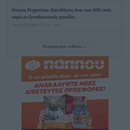
Premia Properties: Επενδύσεις άνω των 500 εκατ.
ευρώ σε ξενοδοχειακές μονάδες
Τοπικές Ειδήσεις
•
πριν 1 ώρα
Αυξήθηκαν οι Ελληνες που αποφάσισαν να
Περισσότερες ειδήσεις
διακόψουν το κάπνισμα
Ειδήσεις
•
πριν 1 ώρα
Έκτακτο επίδομα παιδιού: Έως 10 Αυγούστου η
προθεσμία για ΑΦΜ – Ποιοι πάνε ταμείο
Ειδήσεις
•
πριν 1 ώρα
ASTYBUS: 27.642 διαδρομές στην Αστυπάλαια – Το
«έξυπνο» μοντέλο μετακίνησης που έγινε μέρος της
καθημερινότητας
Τοπικές Ειδήσεις
•
πριν 2 ώρες