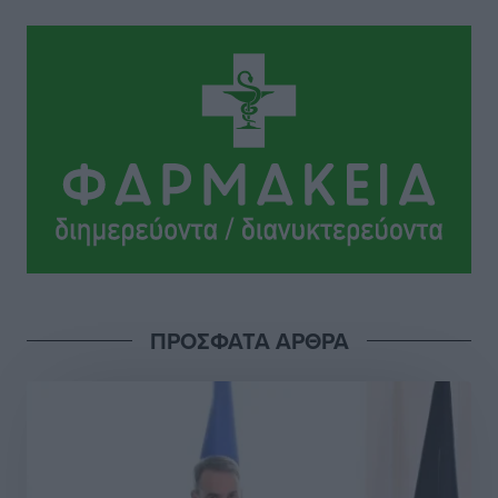
Ιππότες: Με το βλέμμα στραμμένο στο μέλλον
Αθλητικά
•
πριν 13 ώρες
ΠΑΜΕ ΣΤΟΙΧΗΜΑ: Περισσότερα από 95 εκατομμύρια
ευρώ σε κέρδη μοίρασε τον Ιούλιο
Αθλητικά
•
πριν 13 ώρες
Ολοκλήρωση του έργου αναβάθμισης των
υποδομών του Νεστορίδειου Μελάθρου
Τοπικές Ειδήσεις
•
πριν 14 ώρες
ΠΡΟΣΦΑΤΑ ΑΡΘΡΑ
Γ.Σ. Διαγόρας: Στα «κυανέρυθρα» ο Janni Pembe
Αθλητικά
•
πριν 15 ώρες
Σύλληψη 21χρονου για ναρκωτικά στη Ρόδο
Τοπικές Ειδήσεις
•
πριν 15 ώρες