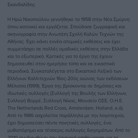
Σκανδαλίδης
Η Ηρώ Νικοπούλου γεννήθηκε το 1958 στην Νέα Σμύρνη
όπου κατοικεί και εργάζεται. Σπούδασε ζωγραφική και
σκηνογραφία στην Ανωτάτη Σχολή Καλών Τεχνών της
Αθήνας. Έχει κάνει εννέα ατομικές εκθέσεις και έχει
συμμετάσχει σε πολλές ομαδικές εκθέσεις στην Ελλάδα
και το εξωτερικό. Κριτικές για το έργο της έχουν
δημοσιευθεί στον ημερήσιο τύπο και σε εικαστικά
περιοδικά. Συγκαταλέγεται στο Εικαστικό Λεξικό των
Ελλήνων Καλλιτεχνών 16ος-20ός αιώνας των εκδόσεων
Μέλισσα (1999). Έργα της βρίσκονται σε δημόσιες και
ιδιωτικές συλλογές (Συλλογή της Βουλής των Ελλήνων,
Συλλογή Βορρέ, Συλλογή Νίκας, Μουσείο ΟΣΕ, Ο.Η.Ε.
Τhe Netherlands Red Cross, Amsterdam, Holland, κ.ά).
Από το 1986 ασχολείται παράλληλα με την λογοτεχνία,
έχει δημοσιεύσει πέντε ποιητικές συλλογές, ένα
μυθιστόρημα και τέσσερις συλλογές διηγημάτων. Από το
2010 συνδιευθύνει την ψηφιακή επιθεώρηση για το