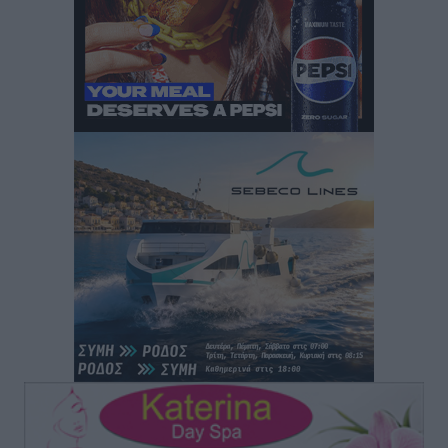
Μαστιχάρι – Αναποδογύρισε όχημα με μητέρα και
5χρονο παιδί
Τοπικές Ειδήσεις
•
πριν 12 ώρες
“Η Ευρώπη αντιμετώπιζε το προσφυγικό σαν ταινία
τρόμου” – Η συγκλονιστική μαρτυρία της Χαρούλας
Γιασιράνη στον RV για τα γεγονότα που οδήγησαν στο
Σύμφωνο της Λέρου
Τοπικές Ειδήσεις
•
πριν 12 ώρες
Συναυλία με τον Γιάννη Κότσιρα στις 21 Αυγούστου
Πολιτιστικά
•
πριν 12 ώρες
Έκτακτη συνεδρίαση της Δημοτικής Επιτροπής Ρόδου
αύριο Παρασκευή 7 Αυγούστου
Τοπικές Ειδήσεις
•
πριν 12 ώρες
ΑΕΡΑ: Δεν σταματάει να ενισχύεται, νέο απόκτημα ο