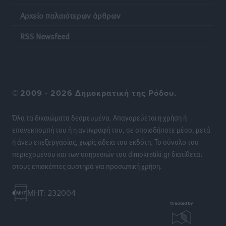
στους 4 εργαζομένους
Αρχείο παλαιότερων άρθρων
Ειδήσεις
•
πριν 20 ώρες
RSS Newsfeed
Κινητοποίηση της Πυροσβεστικής στην Κάρπαθο, για
τη φωτιά στην περιοχή Σάνταλο
Τοπικές Ειδήσεις
•
πριν 20 ώρες
©
2009 - 2026 Δημοκρατική της Ρόδου.
Η Ρόδος μπαίνει στη διεκδίκηση για τη Μεσογειακή
Πρωτεύουσα Πολιτισμού και Διαλόγου 2028
Όλα τα δικαιώματα δεσμευμένα. Απαγορεύεται η χρήση ή
Τοπικές Ειδήσεις
•
πριν 20 ώρες
επανεκπομπή του ή η αντιγραφή του, σε οποιοδήποτε μέσο, μετά
ή άνευ επεξεργασίας, χωρίς άδεια του εκδότη. Το σύνολο του
περιεχομένου και των υπηρεσιών του dimokratiki.gr διατίθεται
Σύμη: Στον 8ο αγνοούμενο Γερμανό τουρίστα ανήκει η
στους επισκέπτες αυστηρά για προσωπική χρήση.
σορός που εντοπίστηκε
Τοπικές Ειδήσεις
•
πριν 20 ώρες
MHT: 232004
Η σιωπηρή παράταση του Ταμείου Ανάκαμψης για
την Ελλάδα