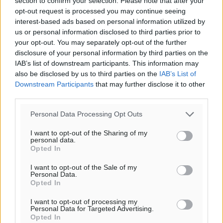
section to confirm your selection. Please note that after your
29
°
opt-out request is processed you may continue seeing
ΚΥ
interest-based ads based on personal information utilized by
us or personal information disclosed to third parties prior to
29
°
your opt-out. You may separately opt-out of the further
ΔΕ
disclosure of your personal information by third parties on the
30
°
IAB’s list of downstream participants. This information may
ΤΡ
also be disclosed by us to third parties on the
IAB’s List of
Downstream Participants
that may further disclose it to other
third parties.
Personal Data Processing Opt Outs
I want to opt-out of the Sharing of my
personal data.
Opted In
I want to opt-out of the Sale of my
Personal Data.
Opted In
I want to opt-out of processing my
Personal Data for Targeted Advertising.
Opted In