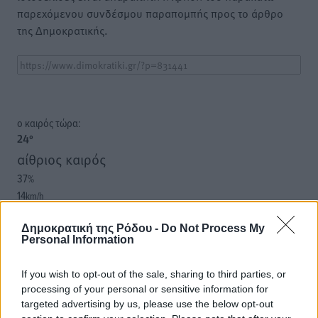
παρεχόμενου συνδέσμου παραπομπής προς το άρθρο
της Δημοκρατικής.
o καιρός τώρα:
24
°
αίθριος καιρός
37
%
14
km/h
Δ-ΝΔ
24
26
Δημοκρατική της Ρόδου -
Do Not Process My
°/
°
Personal Information
06:18
20:07
If you wish to opt-out of the sale, sharing to third parties, or
πρόγνωση:
processing of your personal or sensitive information for
31
°
targeted advertising by us, please use the below opt-out
ΣΑ