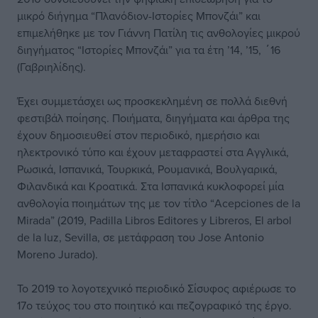
μικρό διήγημα “Πλανόδιον-Ιστορίες Μπονζάι” και
επιμελήθηκε με τον Γιάννη Πατίλη τις ανθολογίες μικρού
διηγήματος “Ιστορίες Μπονζάι” για τα έτη ’14, ’15, ΄16
(Γαβριηλίδης).
Έχει συμμετάσχει ως προσκεκλημένη σε πολλά διεθνή
φεστιβάλ ποίησης. Ποιήματα, διηγήματα και άρθρα της
έχουν δημοσιευθεί στον περιοδικό, ημερήσιο και
ηλεκτρονικό τύπο και έχουν μεταφραστεί στα Αγγλικά,
Ρωσικά, Ισπανικά, Τουρκικά, Ρουμανικά, Βουλγαρικά,
Φιλανδικά και Κροατικά. Στα Ισπανικά κυκλοφορεί μία
ανθολογία ποιημάτων της με τον τίτλο “Acepciones de la
Mirada” (2019, Padilla Libros Editores y Libreros, El arbol
de la luz, Sevilla, σε μετάφραση του Jose Antonio
Moreno Jurado).
Το 2019 το λογοτεχνικό περιοδικό Σίσυφος αφιέρωσε το
17ο τεύχος του στο ποιητικό και πεζογραφικό της έργο.