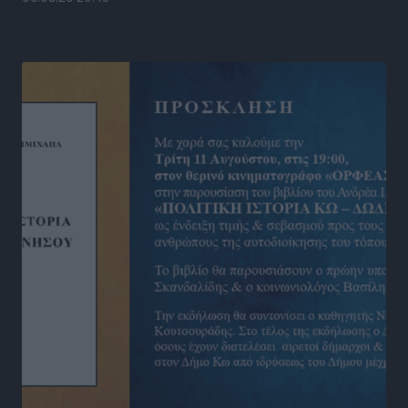
Δωδεκανήσου
Αθλητικά
•
πριν 16 ώρες
Νέες ταυτότητες: Ποιοι πρέπει να τις αλλάξουν άμεσα
και ποιοι όχι
Ειδήσεις
•
πριν 16 ώρες
Στον Ιπποκράτη η Μαρία Βλάχου
Αθλητικά
•
πριν 16 ώρες
Οικονομική ενίσχυση για συντήρηση στο κλειστό της
Καρπάθου
Αθλητικά
•
πριν 16 ώρες
Στάθης Αντωνάς: Ένα βήμα πριν από επαγγελματικό
συμβόλαιο πυγμαχίας με MTGP και BXGP για Ευρώπη
και Αυστραλία