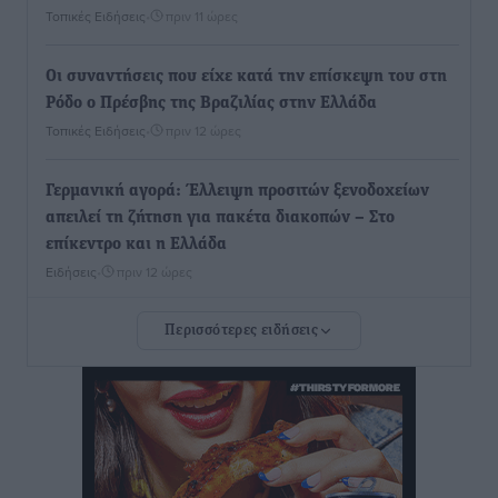
Τοπικές Ειδήσεις
•
πριν 11 ώρες
Οι συναντήσεις που είχε κατά την επίσκεψη του στη
Ρόδο ο Πρέσβης της Βραζιλίας στην Ελλάδα
Τοπικές Ειδήσεις
•
πριν 12 ώρες
Γερμανική αγορά: Έλλειψη προσιτών ξενοδοχείων
απειλεί τη ζήτηση για πακέτα διακοπών – Στο
επίκεντρο και η Ελλάδα
Ειδήσεις
•
πριν 12 ώρες
Περισσότερες ειδήσεις
Νέο ξενοδοχείο στη Ρόδο για την H Hotels –
Χατζηλαζάρου – Προχωρά καινούργιο ξενοδοχείο
στην Κω
Τοπικές Ειδήσεις
•
πριν 12 ώρες
Αυτοκίνητο μπήκε παράνομα σε μονόδρομο στο