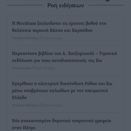
Ροή ειδήσεων
Η Meridiam ξεκλειδώνει τις έρευνες βυθού στη
θαλάσσια περιοχή Κάσου και Καρπάθου
Τοπικές Ειδήσεις
•
πριν 9 ώρες
Παρουσίαση βιβλίου του Α. Χατζημιχαήλ – Τιμητική
εκδήλωση για τους αυτοδιοικητικούς της Κω
Πολιτιστικά
•
πριν 10 ώρες
Εγκρίθηκε η ηλεκτρική διασύνδεση Ρόδου και Κω
μέσω υποβρύχιων καλωδίων με την ηπειρωτική
Ελλάδα
Τοπικές Ειδήσεις
•
πριν 11 ώρες
Νέο ανακαινισμένο δημοτικό τουριστικό γραφείο
στην Πάτμο