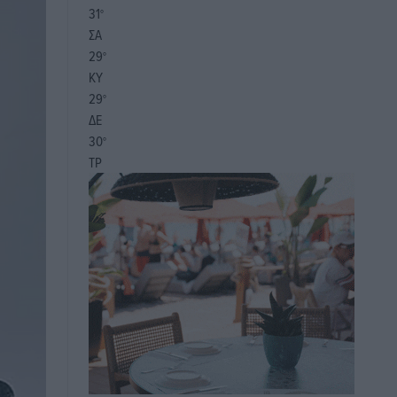
31
°
ΣΑ
29
°
ΚΥ
29
°
ΔΕ
30
°
ΤΡ