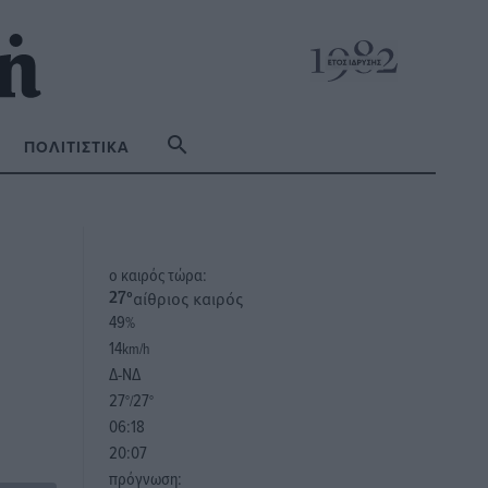
ΠΟΛΙΤΙΣΤΙΚΆ
o καιρός τώρα:
αίθριος καιρός
27
°
49
%
14
km/h
Δ-ΝΔ
27
27
°/
°
06:18
20:07
πρόγνωση: