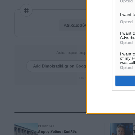
Opted 
I want t
Opted 
#Δικαιοσύνη
#Μνημεία
#Π
I want 
Advertis
Opted 
Δείτε περισσότερα άρθρα μας στα αποτελέσ
I want t
of my P
was col
Add Dimokratiki.gr on Google ↗
Ακολουθήστ
Opted 
Στο Google News πατήστε ★ Ακολουθ
Δ
ΡΕΠΟΡΤΆΖ
Δήμος Ρόδου: Επήλθε