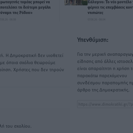
πρωτογενής τομέας μπορεί να
Κάλυμνο: Το νέο μοντέλο 
αποτελέσει τη δεύτερη μεγάλη
φέρνει τις επεμβάσεις κον
δύναμη της Ρόδου»
νησιώτες
7.08.26 · 08:08
07.08.26 · 08:04
Υπενθύμιση:
Για την μερική αναπαραγωγ
ή. Η Δημοκρατική δεν υιοθετεί
είδησης από άλλες ιστοσελ
υμε όποια σχόλια θεωρούμε
είναι απαραίτητη η χρήση 
οίηση. Χρήστες που δεν τηρούν
παρακάτω παρεχόμενου
συνδέσμου παραπομπής πρ
άρθρο της Δημοκρατικής.
λή του σχολίου.