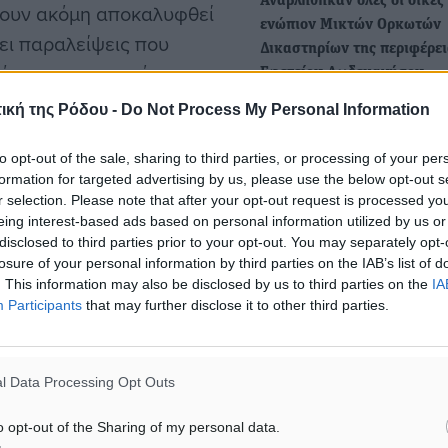
Αναβλήθηκαν όλες οι δίκες
χουν ακόμη αποκαλυφθεί
ενώπιον Μικτών Ορκωτών
ει παραλείψεις που
Δικαστηρίων της περιφέρει
άσεις στο φυσικό
Εφετείου Δωδεκανήσου
Το αυστηρό πλαίσιο που έθ
ική της Ρόδου -
Do Not Process My Personal Information
Ολομέλεια των Δικηγορικώ
Συλλόγων της χώρας…
ψάκο
to opt-out of the sale, sharing to third parties, or processing of your per
formation for targeted advertising by us, please use the below opt-out s
r selection. Please note that after your opt-out request is processed y
Αναβλήθηκαν τρεις δίκες γ
λέα, ακυρώθηκε το
eing interest-based ads based on personal information utilized by us or
υποθέσεις που έχουν προκ
disclosed to third parties prior to your opt-out. You may separately opt-
στης, Γεώργιου Σαμψάκου,
θόρυβο στην κοινή γνώμη
losure of your personal information by third parties on the IAB’s list of
λού. Οι δύο αιρετοί
. This information may also be disclosed by us to third parties on the
IA
Για την 16η Μαΐου 2024
Participants
that may further disclose it to other third parties.
εια, εξαιτίας εργατικού
αναβλήθηκε χθες, λόγω τη
αποχής των δικηγόρων,…
ήγησε στον σοβαρό
όφαση ακύρωσης
l Data Processing Opt Outs
ειψη στοιχείων που να
o opt-out of the Sharing of my personal data.
μένων.