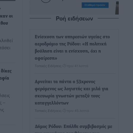
ν
Ροή ειδήσεων
καν οι
άθου
Ενίσχυση των υπηρεσιών υγείας στο
κληθεί
αεροδρόμιο της Ρόδου: «Η πολιτική
τάσει
βούληση είναι η ενίσχυση, όχι η
αφαίρεση»
Τοπικές Ειδήσεις
•
πριν 41 λεπτά
δίκες
ραφία
Αρνείται τα πάντα ο 53χρονος
φερόμενος ως λογιστής και μιλά για
ήσεις
σκευωρία γνωστών μεταξύ τους
ς –
καταγγελλόντων
ης
Τοπικές Ειδήσεις
•
πριν 45 λεπτά
Δήμος Ρόδου: Επήλθε συμβιβασμός με