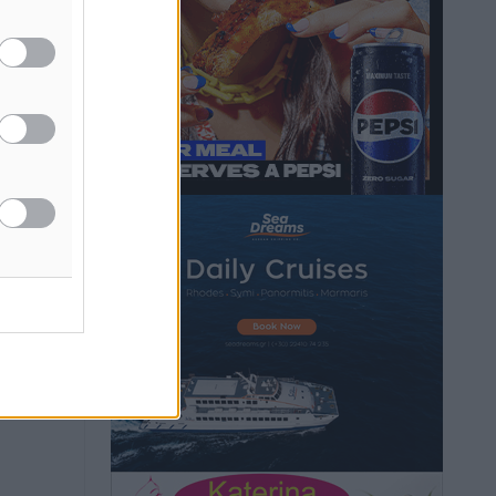
Τοπικές Ειδήσεις
•
πριν 49 λεπτά
Τσαμπίκος Καραγιάννης: «Ο
πρωτογενής τομέας μπορεί να
αποτελέσει τη δεύτερη μεγάλη δύναμη
της Ρόδου»
Ρεπορτάζ
•
πριν 50 λεπτά
Οικοδομική «ανάσα» στη Ρόδο:
Αυξάνονται οι άδειες, οι επεκτάσεις, οι
ενεργειακές αναβαθμίσεις σε ολόκληρο
το νησί
Ειδήσεις
•
πριν 51 λεπτά
Στη Ρόδο απολαμβάνει τις
καλοκαιρινές της διακοπές η Φαίη
Σκορδά
Τοπικές Ειδήσεις
•
πριν 52 λεπτά