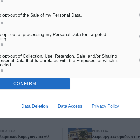
In
o opt-out of the Sale of my Personal Data.
In
εριβάλλον
to opt-out of processing my Personal Data for Targeted
ing.
In
ματα αναζήτησης
o opt-out of Collection, Use, Retention, Sale, and/or Sharing
ersonal Data that Is Unrelated with the Purposes for which it
lected.
ε μας στο Google News ★ ↗
In
ήστε
CONFIRM
Data Deletion
Data Access
Privacy Policy
ΙΑΒΑΣΕ ΕΠΙΣΗΣ
ΡΕΠΟΡΤΆΖ
ΡΕΠΟΡΤΆΖ
Τσαμπίκος Καραγιάννης: «Ο
Χειρουργικές ομάδες στην