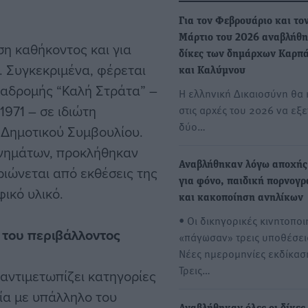
Για τον Φεβρουάριο και το
Μάρτιο του 2026 αναβλήθη
η καθήκοντος και για
δίκες των δημάρχων Καρπ
. Συγκεκριμένα, φέρεται
και Καλύμνου
ιαδρομής “Καλή Στράτα” –
Η ελληνική Δικαιοσύνη θα 
1971 – σε ιδιώτη
στις αρχές του 2026 να εξε
δύο…
Δημοτικού Συμβουλίου.
ανημάτων, προκλήθηκαν
Αναβλήθηκαν λόγω αποχής 
ριώνεται από εκθέσεις της
για φόνο, παιδική πορνογ
ικό υλικό.
και κακοποίηση ανηλίκων
• Οι δικηγορικές κινητοποι
η
του περιβάλλοντος
«πάγωσαν» τρεις υποθέσει
Νέες ημερομηνίες εκδίκασ
Τρεις…
αντιμετωπίζει κατηγορίες
ία με υπάλληλο του