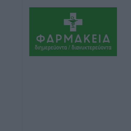
Τοπικές Ειδήσεις
•
πριν 57 λεπτά
Η φωτιά είναι στην Πάρο αλλά ο
καπνός φτάνει στη Ρόδο
Δημο-Κρίσεις
•
πριν 58 λεπτά
Η Meridiam ξεκλειδώνει τις έρευνες
βυθού στη θαλάσσια περιοχή Κάσου
και Καρπάθου
Τοπικές Ειδήσεις
•
πριν 12 ώρες
Παρουσίαση βιβλίου του Α.
Χατζημιχαήλ – Τιμητική εκδήλωση για
τους αυτοδιοικητικούς της Κω
Πολιτιστικά
•
πριν 14 ώρες
Εγκρίθηκε η ηλεκτρική διασύνδεση
Ρόδου και Κω μέσω υποβρύχιων