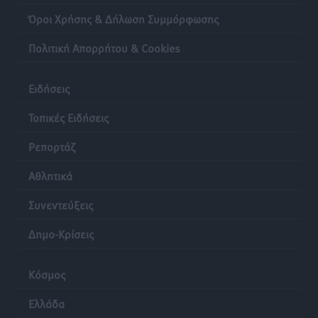
Lions Χάλκης
Όροι Χρήσης & Δήλωση Συμμόρφωσης
Τοπικές Ειδήσεις
•
πριν 20 ώρες
Πολιτική Απορρήτου & Cookies
Ρόδος: «Βουλιάζει» από τουρίστες – Πάνω από 1 εκατ.
Ειδήσεις
επιβάτες και 55 κρουαζιερόπλοια
Τοπικές Ειδήσεις
•
πριν 20 ώρες
Τοπικές Ειδήσεις
Ρεπορτάζ
Αθλητικά
Συνεντεύξεις
Δημο-Κρίσεις
Κόσμος
Ελλάδα