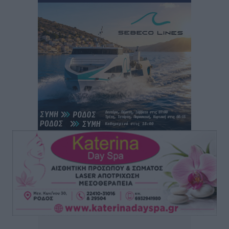
Συνεχίζεται η έξοδος του Αυγούστου – Πάνω από
34.000 αναχωρούν σήμερα μόνο από τον Πειραιά
Ειδήσεις
•
πριν 4 ώρες
Μόνιμες θέσεις στους παιδικούς σταθμούς: Οι
προϋποθέσεις, η 24μηνη εμπειρία και οι προθεσμίες
για τους δήμους
Τοπικές Ειδήσεις
•
πριν 4 ώρες
Δεύτερη πηγή εισοδήματος για τους επαγγελματίες
ψαράδες ο αλιευτικός τουρισμός
Ειδήσεις
•
πριν 4 ώρες
Μαρία Εκμεκτσίογλου: Η πίστη μου είναι το
μεγαλύτερο στήριγμα μου – Το προσκύνημα στην ιερά
Μονή Πανορμίτη
Τοπικές Ειδήσεις
•
πριν 5 ώρες