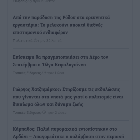
Ειδήσεις
•
πριν 19 λεπτά
Από την παράδοση της Ρόδου στα ερευνητικά
εργαστήρια: Το μελεκούνι αποκτά διεθνές
επιστημονικό ενδιαφέρον
Πολιτιστικά
•
πριν 32 λεπτά
Επίσκεψη θα πραγματοποιήσει στη Λέρο τον
Σεπτέμβριο η Όλγα Κεφαλογιάννη
Τοπικές Ειδήσεις
•
πριν 1 ώρα
Γιώργος Χατζημάρκος: Στηρίζουμε τις εκδηλώσεις
που γίνονται στα νησιά μας γιατί ο πολιτισμός είναι
δικαίωμα όλων και δύναμη ζωής
Τοπικές Ειδήσεις
•
πριν 2 ώρες
Κάρπαθος: Παλιά πυρομαχικά εντοπίστηκαν στο
Αρδάνι – Απαγορεύτηκε η κολύμβηση στην περιοχή