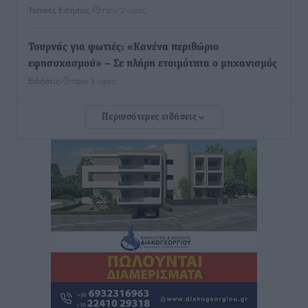
Τοπικές Ειδήσεις
•
πριν 2 ώρες
Τουρνάς για φωτιές: «Κανένα περιθώριο
εφησυχασμού» – Σε πλήρη ετοιμότητα ο μηχανισμός
Ειδήσεις
•
πριν 3 ώρες
Περισσότερες ειδήσεις
Καιρός: Επιμένουν οι υψηλές θερμοκρασίες – Ισχυρά
μελτέμια έως 9 μποφόρ, σε «Red Code» 6 περιοχές
Τοπικές Ειδήσεις
•
πριν 4 ώρες
Τα φοιτητικά ενοίκια «τινάζουν στον αέρα» τους
οικογενειακούς προϋπολογισμούς
Ειδήσεις
•
πριν 4 ώρες
Δύο νέοι ξενώνες παραδόθηκαν στις Ένοπλες
Δυνάμεις στη νήσο Ρω
Τοπικές Ειδήσεις
•
πριν 4 ώρες