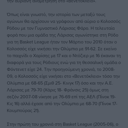
την αυριανή αναμέτρηση στο «Βενετόκλειο».
Όπως είναι γνωστό, την ιστορία των μεταξύ τους
αγώνων θα αρχίσουν να γράφουν από αύριο ο Κολοσσός
Ρόδου με τον Γυμναστικό Λάρισας Φάρο. Η τελευταία
φορά που μια ομάδα της Λάρισας αγωνίστηκε στη Ρόδο
για τη Basket League ήταν τον Μάρτιο του 2010 όταν ο
Κολοσσός είχε νικήσει την Ολύμπια με 91-62. Σε εκείνο
το παιχνίδι ο Χαρίσης με 17 και ο Ντόζιερ με 16 έκαναν τη
διαφορά για τους Ρόδιους ενώ για τη θεσσαλική ομάδα ο
Φόντενετ είχε 24. Την προηγούμενη χρονιά, το 2008-
09, ο Κολοσσός είχε νικήσει στο «Βενετόκλειο» τόσο την
Ολύμπια με 68-65 (Σμιθ 25- Κινγκ 17) όσο και την Α.Ε.
Λάρισας με 79-70 (Χάρις 18- Φράνσις 25) όμως στη
σεζόν 2007-08 νίκησε με 76-69 επί της ΑΕΛ (Πίνοκ 19-
Κις 16) αλλά έχασε από την Ολύμπια με 68-70 (Πίνοκ 17-
Κουμπούρας 21).
Στην πρώτη του χρονιά στη Basket League (2005-06), ο