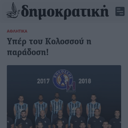
ΑΘΛΗΤΙΚΆ
Υπέρ του Κολοσσού η
παράδοση!