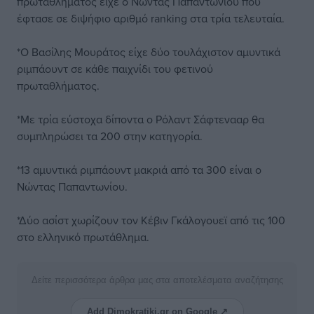
πρωταθλήματος είχε ο Νώντας Παπαντωνίου που
έφτασε σε διψήφιο αριθμό ranking στα τρία τελευταία.
*Ο Βασίλης Μουράτος είχε δύο τουλάχιστον αμυντικά
ριμπάουντ σε κάθε παιχνίδι του φετινού
πρωταθλήματος.
*Με τρία εύστοχα δίποντα ο Ρόλαντ Σάφτενααρ θα
συμπληρώσει τα 200 στην κατηγορία.
*13 αμυντικά ριμπάουντ μακριά από τα 300 είναι ο
Νώντας Παπαντωνίου.
*Δύο ασίστ χωρίζουν τον Κέβιν Γκάλογουεϊ από τις 100
στο ελληνικό πρωτάθλημα.
Δείτε περισσότερα άρθρα μας στα αποτελέσματα αναζήτησης
Add Dimokratiki.gr on Google ↗