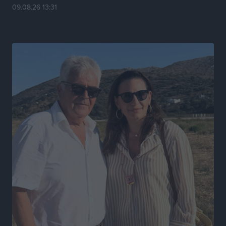
09.08.26 13:31
Τοπικές Ειδήσεις
•
πριν 6 ώρες
Καιρός «hot – dry – windy» τις επόμενες 48 ώρες στη
χώρα
Ειδήσεις
•
πριν 19 ώρες
Δύο σχολεία της Λέρου αλλάζουν όψη με δωρεά
αγάπης για τα παιδιά
Τοπικές Ειδήσεις
•
πριν 19 ώρες
Τουρισμός: Με θετικό πρόσημο έως τώρα η χρονιά,
παρά τα σκαμπανεβάσματα
Ειδήσεις
•
πριν 19 ώρες
Χαρ. Ναβροζίδης στον RV «Σε τρία χρόνια θα είμαστε
η πιο ψηφιακή Περιφέρεια της χώρας» Δημοπρατείται
το έργο ψηφιακού μετασχηματισμού