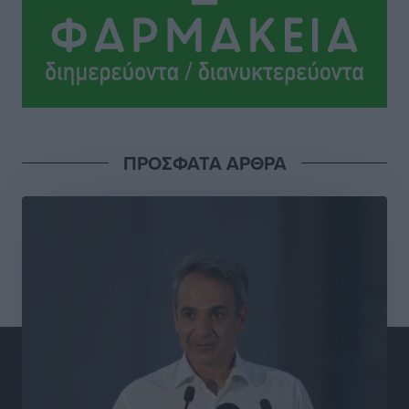
Γιάννης Βασιλάκης: «Η Πρωτοβάθμια Φροντίδα
Υγείας πρέπει να φτάνει σε κάθε γωνιά – Ενισχύουμε
τις δομές, δεν τις αποδυναμώνουμε»
Συνεντεύξεις
•
πριν 6 ώρες
Ιδρυμα Ωνάση: Το όραμα πίσω από τα δύο νέα
ΠΡΟΣΦΑΤΑ ΑΡΘΡΑ
σχολεία της Ρόδου
Συνεντεύξεις
•
πριν 6 ώρες
Μιχάλης Χουρδάκης: «Η χώρα χρειάζεται μια
αξιόπιστη εναλλακτική κυβερνητική πρόταση»
Συνεντεύξεις
•
πριν 6 ώρες
Σεβ. Μητροπολίτης Ρόδου κ. Κύριλλος: «Ο Αύγουστος
είναι ο μήνας της Παναγίας και η Θεία Λειτουργία η
καρδιά της ζωής της Εκκλησίας»
Συνεντεύξεις
•
πριν 6 ώρες