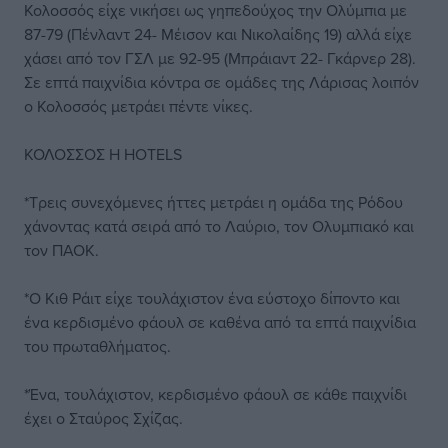
Κολοσσός είχε νικήσει ως γηπεδούχος την Ολύμπια με
87-79 (Πένλαντ 24- Μέισον και Νικολαίδης 19) αλλά είχε
χάσει από τον ΓΣΛ με 92-95 (Μπράιαντ 22- Γκάρνερ 28).
Σε επτά παιχνίδια κόντρα σε ομάδες της Λάρισας λοιπόν
ο Κολοσσός μετράει πέντε νίκες.
ΚΟΛΟΣΣΟΣ H HOTELS
*Τρεις συνεχόμενες ήττες μετράει η ομάδα της Ρόδου
χάνοντας κατά σειρά από το Λαύριο, τον Ολυμπιακό και
τον ΠΑΟΚ.
*Ο Κιθ Ράιτ είχε τουλάχιστον ένα εύστοχο δίποντο και
ένα κερδισμένο φάουλ σε καθένα από τα επτά παιχνίδια
του πρωταθλήματος.
*Ένα, τουλάχιστον, κερδισμένο φάουλ σε κάθε παιχνίδι
έχει ο Σταύρος Σχίζας.