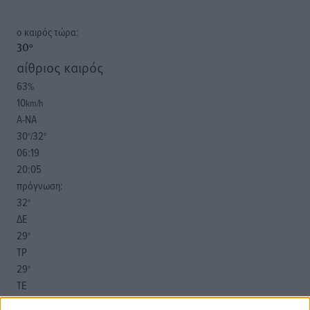
o καιρός τώρα:
30
°
αίθριος καιρός
63
%
10
km/h
Α-ΝΑ
30
32
°/
°
06:19
20:05
πρόγνωση:
32
°
ΔΕ
29
°
ΤΡ
29
°
ΤΕ
29
°