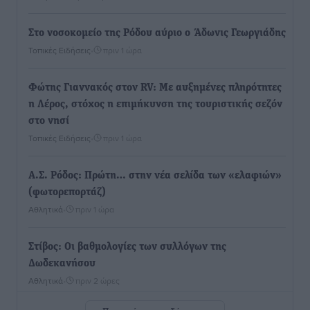
Στο νοσοκομείο της Ρόδου αύριο ο Άδωνις Γεωργιάδης
Τοπικές Ειδήσεις
•
πριν 1 ώρα
Φώτης Γιαννακός στον RV: Με αυξημένες πληρότητες
η Λέρος, στόχος η επιμήκυνση της τουριστικής σεζόν
στο νησί
Τοπικές Ειδήσεις
•
πριν 1 ώρα
Α.Σ. Ρόδος: Πρώτη… στην νέα σελίδα των «ελαφιών»
(φωτορεπορτάζ)
Αθλητικά
•
πριν 1 ώρα
Στίβος: Οι βαθμολογίες των συλλόγων της
Δωδεκανήσου
Αθλητικά
•
πριν 2 ώρες