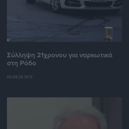
Κινητοποίηση της Πυροσβεστικής στην Κάρπαθο, για
τη φωτιά στην περιοχή Σάνταλο
Τοπικές Ειδήσεις
•
πριν 6 ώρες
Η Ρόδος μπαίνει στη διεκδίκηση για τη Μεσογειακή
Πρωτεύουσα Πολιτισμού και Διαλόγου 2028
Τοπικές Ειδήσεις
•
πριν 6 ώρες
Σύλληψη 21χρονου για ναρκωτικά
στη Ρόδο
Σύμη: Στον 8ο αγνοούμενο Γερμανό τουρίστα ανήκει η
σορός που εντοπίστηκε
06.08.26 14:13
Τοπικές Ειδήσεις
•
πριν 6 ώρες
Η σιωπηρή παράταση του Ταμείου Ανάκαμψης για
την Ελλάδα
Ειδήσεις
•
πριν 6 ώρες
Το εκλογικό ρολόι του Μαξίμου χτυπά τέλη Μαΐου του