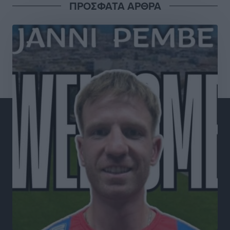
ΠΡΟΣΦΑΤΑ ΑΡΘΡΑ
Οι πρώτες εικόνες του νέου Canadair που έρχεται
Ελλάδα και θα πετά και νύχτα
Ειδήσεις
•
πριν 4 ώρες
Premia Properties: Επενδύσεις άνω των 500 εκατ.
ευρώ σε ξενοδοχειακές μονάδες
Τοπικές Ειδήσεις
•
πριν 4 ώρες
Αυξήθηκαν οι Ελληνες που αποφάσισαν να
διακόψουν το κάπνισμα
Ειδήσεις
•
πριν 4 ώρες
Έκτακτο επίδομα παιδιού: Έως 10 Αυγούστου η
προθεσμία για ΑΦΜ – Ποιοι πάνε ταμείο
Ειδήσεις
•
πριν 4 ώρες