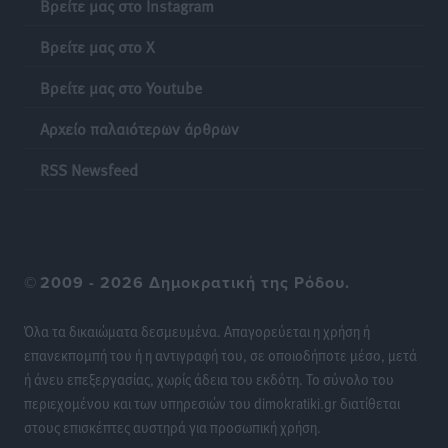
Βρείτε μας στο Instagram
Β. Καρνάβας: Το ΠΑΣΟΚ οργανώνεται από τώρα για
την εκλογική μάχη – Επανεκκινούν οι τοπικές
Βρείτε μας στο X
επιτροπές στα Δωδεκάνησα
Βρείτε μας στο Youtube
Τοπικές Ειδήσεις
•
πριν 7 ώρες
Αρχείο παλαιότερων άρθρων
Ψηφιακό δίδυμο για τα δάση της Ρόδου και 3D
εκτύπωση 42 οικισμών
RSS Newsfeed
Τοπικές Ειδήσεις
•
πριν 7 ώρες
Ένα όνομα που ταιριάζει στην Ρόδο
Δημο-Κρίσεις
•
πριν 7 ώρες
©
2009 - 2026 Δημοκρατική της Ρόδου.
Όταν τα γεγονότα απαντούν στα σενάρια
Όλα τα δικαιώματα δεσμευμένα. Απαγορεύεται η χρήση ή
Δημο-Κρίσεις
•
πριν 7 ώρες
επανεκπομπή του ή η αντιγραφή του, σε οποιοδήποτε μέσο, μετά
ή άνευ επεξεργασίας, χωρίς άδεια του εκδότη. Το σύνολο του
περιεχομένου και των υπηρεσιών του dimokratiki.gr διατίθεται
Η Ρόδος βρήκε επιτέλους το πρόβλημά της και είναι
στους επισκέπτες αυστηρά για προσωπική χρήση.
στην Πάρο