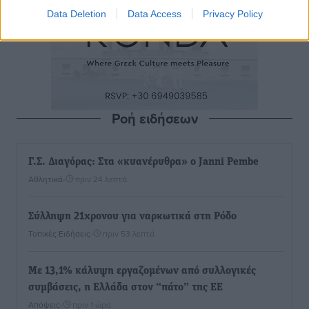
Data Deletion
Data Access
Privacy Policy
Ροή ειδήσεων
Γ.Σ. Διαγόρας: Στα «κυανέρυθρα» ο Janni Pembe
Αθλητικά
•
πριν 24 λεπτά
Σύλληψη 21χρονου για ναρκωτικά στη Ρόδο
Τοπικές Ειδήσεις
•
πριν 53 λεπτά
Με 13,1% κάλυψη εργαζομένων από συλλογικές
συμβάσεις, η Ελλάδα στον “πάτο” της ΕΕ
Απόψεις
•
πριν 1 ώρα