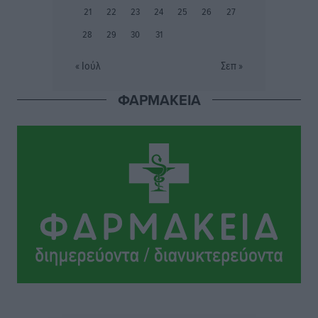
21
22
23
24
25
26
27
28
29
30
31
Την άρση των εμποδίων για την άμεση λειτουργία του
βρεφονηπιακού σταθμού στην Κάσο, ζητά ο Μάνος
« Ιούλ
Σεπ »
Κόνσολας
Τοπικές Ειδήσεις
•
πριν 3 ώρες
ΦΑΡΜΑΚΕΙΑ
Κλειστή αύριο βράδυ η παραλιακή οδός στο λιμάνι της
Κω
Τοπικές Ειδήσεις
•
πριν 3 ώρες
Στην ΑΑΔΕ ο Μητσοτάκης για το myAGRO: «Είναι μια
πολύ σημαντική ημέρα για τον πρωτογενή τομέα»
Ειδήσεις
•
πριν 3 ώρες
Ξενοδοχεία: Ανοδος 10% στον τζίρο με στάσιμες
διανυκτερεύσεις
Ειδήσεις
•
πριν 4 ώρες