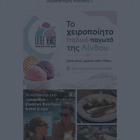
Περισσότερες ειδήσεις
Νέες ταυτότητες: Ποιοι πρέπει να τις αλλάξουν άμεσα
και ποιοι όχι
Ειδήσεις
•
πριν 2 ώρες
Στον Ιπποκράτη η Μαρία Βλάχου
Αθλητικά
•
πριν 2 ώρες
Οικονομική ενίσχυση για συντήρηση στο κλειστό της
Καρπάθου
Αθλητικά
•
πριν 2 ώρες
Στάθης Αντωνάς: Ένα βήμα πριν από επαγγελματικό
συμβόλαιο πυγμαχίας με MTGP και BXGP για Ευρώπη
και Αυστραλία
Αθλητικά
•
πριν 2 ώρες
ΚΑΕ Κολοσσός: Τα… ευρωπαϊκά εισιτήρια διαρκείας