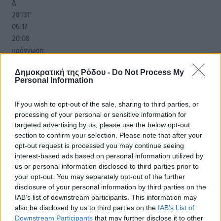
Δ
28
31
°/
°
06:17
20:08
πρόγνωση:
33
°
Δημοκρατική της Ρόδου -
Do Not Process My
ΠΑ
Personal Information
28
°
ΣΑ
If you wish to opt-out of the sale, sharing to third parties, or
29
°
processing of your personal or sensitive information for
ΚΥ
targeted advertising by us, please use the below opt-out
29
°
section to confirm your selection. Please note that after your
ΔΕ
opt-out request is processed you may continue seeing
interest-based ads based on personal information utilized by
us or personal information disclosed to third parties prior to
your opt-out. You may separately opt-out of the further
disclosure of your personal information by third parties on the
IAB’s list of downstream participants. This information may
also be disclosed by us to third parties on the
IAB’s List of
Downstream Participants
that may further disclose it to other