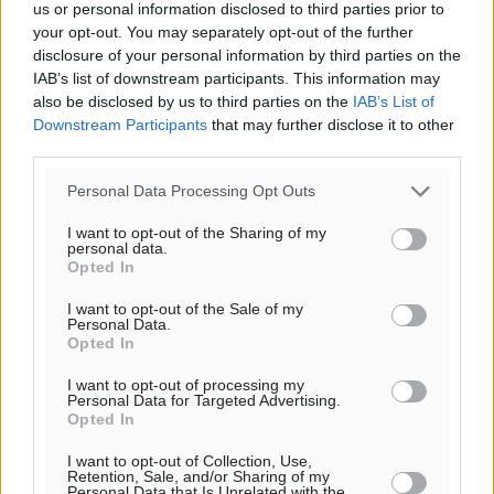
us or personal information disclosed to third parties prior to
Έτος – ορόσημο το 2025 για δωρεές οργάνων στην
your opt-out. You may separately opt-out of the further
Ελλάδα
disclosure of your personal information by third parties on the
IAB’s list of downstream participants. This information may
Ειδήσεις
•
πριν 2 ώρες
also be disclosed by us to third parties on the
IAB’s List of
Downstream Participants
that may further disclose it to other
Ο.Φ. Ιστρίου: Καρέ ανανεώσεων σε άξονα και
third parties.
μετόπισθεν
Personal Data Processing Opt Outs
Αθλητικά
•
πριν 2 ώρες
I want to opt-out of the Sharing of my
personal data.
Επικός Εργκίν Αταμάν στη Σύμη: Έσπασε πιάτα μέχρι
Opted In
και στο κεφάλι του σε εστιατόριο ακούγοντας Άννα
Βίσση
I want to opt-out of the Sale of my
Personal Data.
Τοπικές Ειδήσεις
•
πριν 2 ώρες
Opted In
I want to opt-out of processing my
Στο Επιμελητήριο Δωδεκανήσου σήμερα ο Πρέσβης
Personal Data for Targeted Advertising.
Opted In
της Βραζιλίας Laudemar Aguiar
Τοπικές Ειδήσεις
•
πριν 3 ώρες
I want to opt-out of Collection, Use,
Retention, Sale, and/or Sharing of my
Personal Data that Is Unrelated with the