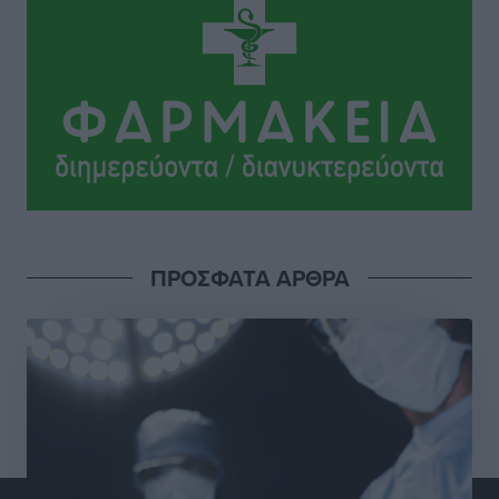
Ηρακλής Μαριτσών: “Πρώτη” με δύο ακόμα
παρόντες, πάει κανονικά στον Σωτήρα
Αθλητικά
•
πριν 4 ώρες
Ανατροπές στη Δημοτική Επιτροπή Ρόδου μετά την
ανεξαρτητοποίηση του Μιχαήλ Κορδίνα
Τοπικές Ειδήσεις
•
πριν 4 ώρες
Απόλλωνας Καλυθιών: Πιστός στρατιώτης του ο
ΠΡΟΣΦΑΤΑ ΑΡΘΡΑ
Σουηδός του!
Αθλητικά
•
πριν 4 ώρες
Χατζηβασιλείου: Προτεραιότητα της ΕΕ η προστασία
των εξωτερικών συνόρων
Ειδήσεις
•
πριν 5 ώρες
Κάρπαθος: Το πιο υποτιμημένο νησί είναι ένας