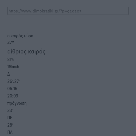
o καιρός τώρα:
27
°
αίθριος καιρός
81
%
16
km/h
Δ
26
27
°/
°
06:16
20:09
πρόγνωση:
33
°
ΠΕ
28
°
ΠΑ