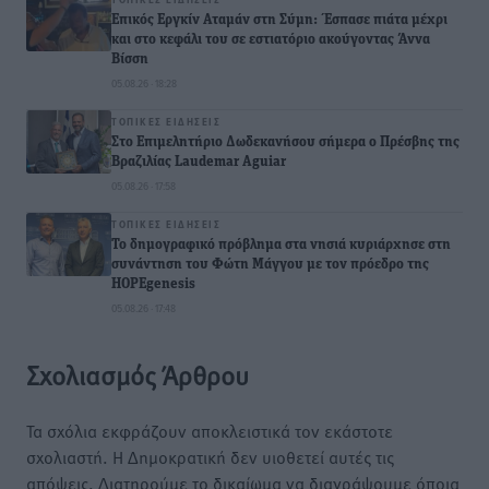
Επικός Εργκίν Αταμάν στη Σύμη: Έσπασε πιάτα μέχρι
και στο κεφάλι του σε εστιατόριο ακούγοντας Άννα
Βίσση
05.08.26 · 18:28
ΤΟΠΙΚΈΣ ΕΙΔΉΣΕΙΣ
Στο Επιμελητήριο Δωδεκανήσου σήμερα ο Πρέσβης της
Βραζιλίας Laudemar Aguiar
05.08.26 · 17:58
ΤΟΠΙΚΈΣ ΕΙΔΉΣΕΙΣ
To δημογραφικό πρόβλημα στα νησιά κυριάρχησε στη
συνάντηση του Φώτη Μάγγου με τον πρόεδρο της
HOPEgenesis
05.08.26 · 17:48
Σχολιασμός Άρθρου
Τα σχόλια εκφράζουν αποκλειστικά τον εκάστοτε
σχολιαστή. Η Δημοκρατική δεν υιοθετεί αυτές τις
απόψεις. Διατηρούμε το δικαίωμα να διαγράψουμε όποια