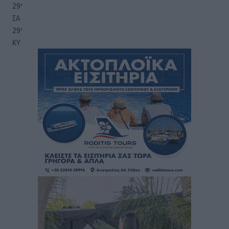
29
°
ΣΑ
29
°
ΚΥ