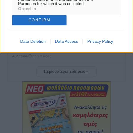
Purposes for which it was collected.
To δημογραφικό πρόβλημα στα νησιά κυριάρχησε στη
Opted In
συνάντηση του Φώτη Μάγγου με τον πρόεδρο της
HOPEgenesis
CONFIRM
Τοπικές Ειδήσεις
•
πριν 3 ώρες
Data Deletion
Data Access
Privacy Policy
ΠΑΟΚ Ρόδου: Επιστροφή Τοντόροβ και άνοιγμα προς
χορηγούς
Αθλητικά
•
πριν 3 ώρες
Περισσότερες ειδήσεις
Rhodes Beyond Summer – Εκεί που το καλοκαίρι
είναι μόνο η αρχή
Τοπικές Ειδήσεις
•
πριν 3 ώρες
Κικίλιας: Μειώθηκαν κατά 34% οι μεταναστευτικές
ροές στα θαλάσσια σύνορα
Ειδήσεις
•
πριν 3 ώρες