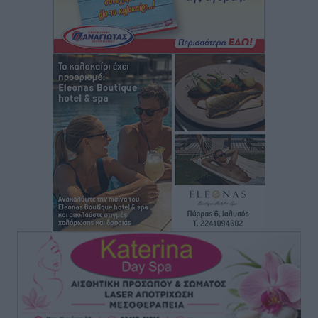
Κως: Γερμανός τουρίστας κέρδισε αποζημίωση 900
ευρώ επειδή δεν βρήκε ξαπλώστρες στις
οικογενειακές διακοπές του
Τοπικές Ειδήσεις
•
πριν 4 ώρες
Ο γεωεντοπισμός μέσω 112 «έσωσε» Δανό περιπατητή
στη Ρόδο
Τοπικές Ειδήσεις
•
πριν 4 ώρες
Σύμη: Ανασύρθηκε σορός άνδρα – Εξετάζεται αν είναι
ο 8ος Γερμανός που αγνοούνταν μετά την παράσυρσή
ιστιοφόρου
Τοπικές Ειδήσεις
•
πριν 4 ώρες
Ερώτηση στην Ευρωπαϊκή Επιτροπή για τις
αλλεπάλληλες πυρκαγιές που ξεσπούν από μονάδες
ανακύκλωσης και ΧΥΤΑ και την επικίνδυνη έκθεση
σε καρκινογόνες τοξικές ουσίες