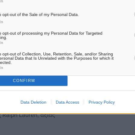
In
o opt-out of the Sale of my Personal Data.
In
φορετικά. Όπως
 γυναίκα, οι οποίοι
to opt-out of processing my Personal Data for Targeted
ing.
των ανδρών φέρεται να
In
βηξε έξω από το όχημα,
o opt-out of Collection, Use, Retention, Sale, and/or Sharing
ersonal Data that Is Unrelated with the Purposes for which it
ος του αφαίρεσε από την
lected.
In
CONFIRM
ρτες και η άδεια οδήγησής
πίσης το κινητό του
Data Deletion
Data Access
Privacy Policy
ώμα, αξίας περίπου 300
 Ralph Lauren, αξίας