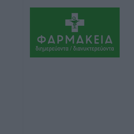
Αθλητικά
•
πριν 4 ώρες
Το Yucatan Show έρχεται στη Ρόδο με
τον Frankie Lluc
Πολιτιστικά
•
πριν 5 ώρες
Σι Τζέι Χάρις: «Να πανηγυρίσουμε
πολλές νίκες μαζί»
Αθλητικά
•
πριν 5 ώρες
Ροδήλιος: Ο απολογισμός από το
Πανελλήνιο Πρωτάθλημα Πίστας
Αθλητικά
•
πριν 5 ώρες
Διαγόρας: Μετεγγραφικό ντεμαράζ
Αθλητικά
•
πριν 5 ώρες