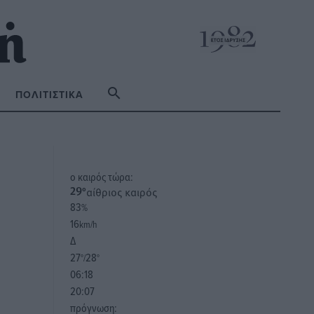
ΠΟΛΙΤΙΣΤΙΚΆ
o καιρός τώρα:
αίθριος καιρός
29
°
83
%
16
km/h
Δ
27
28
°/
°
06:18
20:07
πρόγνωση: