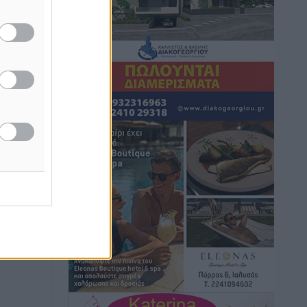
Πάνθηρες: Ξεκίνησαν αισιόδοξοι για
την παρθενική “πτήση” τους
Αθλητικά
•
πριν 1 ώρα
Άρης Αρχαγγέλου: Στο πλευρό του
άτυχου Ιάκωβου Θωμά
Αθλητικά
•
πριν 1 ώρα
Φοίβος: Η μεγάλη επιστροφή του
Μπρένο Σαλβατιέρα
Αθλητικά
•
πριν 2 ώρες
Κλεάνθης: Έτοιμες οι κάρτες διαρκείας
της νέας σεζόν
Αθλητικά
•
πριν 2 ώρες
Ατρόμητος Διμυλιάς: Ο Μαργαρίτης και