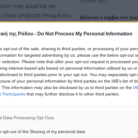
τροχαίο που…
τους που φέρεται να
ς είναι υπήκοος Ηνωμένου
Κλειστός ο κόμβος στη Λε
ελία του, δέχθηκε επίθεση
Καλλιθέας στις 19 και 20 
 συμβάν που είχε
λόγω εργασιών ασφαλτόστ
ική της Ρόδου -
Do Not Process My Personal Information
Λόγω εργασιών ασφαλτόσ
to opt-out of the sale, sharing to third parties, or processing of your per
την Τρίτη 19 και την Τετάρτ
formation for targeted advertising by us, please use the below opt-out s
Μαΐου ο…
r selection. Please note that after your opt-out request is processed y
eing interest-based ads based on personal information utilized by us or
disclosed to third parties prior to your opt-out. You may separately opt-
Χ. Ευστρατίου: Ολοκληρώθ
», όλα ξεκίνησαν περίπου
losure of your personal information by third parties on the IAB’s list of
εργασίες ασφαλτόστρωσης
6, όταν ο Βρετανός
. This information may also be disclosed by us to third parties on the
IA
λεωφόρο Καλλιθέας στο ύψ
Participants
that may further disclose it to other third parties.
ου – Καλλιθέας. Εκεί, ένα
ξενοδοχείου Elysium!
αιφνιδιαστικά στο πίσω
Στην ολοκλήρωση των εργ
ασφαλτόστρωσης στην επα
ντας ότι επρόκειτο για
l Data Processing Opt Outs
οδό Ρόδου Καλλιθέας στο
ημα σε παράλληλο δρόμο,
o opt-out of the Sharing of my personal data.
 να ειδοποιήσει την