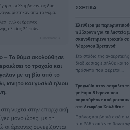
ρήγορα, συλλαμβάνοντας δύο
ΣΧΕΤΙΚΆ
 αναγνωρίστηκαν από το θύμα.
έα, ενώ οι έρευνες
Ελεύθερη με περιοριστικού
ης, ηλικίας 34 ετών.
η 35χρονη για τη ληστεία 
Dimokratiki AI
σκηνοθετημένο τροχαίο σε
44χρονου Βρετανού
Στο στάδιο της ανακριτικής
ρο –
Το θύμα ακολούθησε
διαδικασίας εισήλθε και το 
εραιώσει το τροχαίο και
πρόσωπο που φέρεται…
γαλαν με τη βία από το
, κινητό και γυαλιά ηλίου
Τραγωδία στην άσφαλτο τη
νη.
με θύμα 81χρονη που
παρασύρθηκε από μοτοσυκ
στη Λεωφόρο Καλλιθέας
 στη νύχτα στην επαρχιακή
Θρήνος και βαριά σκιά απ
ίγες μόνο ώρες, με τη
στη Ρόδο από νέο θανατη
νώ οι έρευνες συνεχίζονται