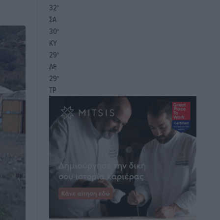
32
°
ΣΑ
30
°
ΚΥ
29
°
ΔΕ
29
°
ΤΡ