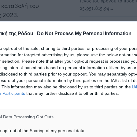
τέλος του χρόνου το ποσό 
ν καταβολή του
25.951.815,94…
 2023.
Ξανά από τον Γιώργο Νικη
ίται μετά την ολοκλήρωση
στη Βουλή το Μεταφορικό
ική της Ρόδου -
Do Not Process My Personal Information
Ισοδύναμο – Δεν έχουν κα
ηρεσίες, διασφαλίζοντας
ανοίξει οι αιτήσεις του 202
to opt-out of the sale, sharing to third parties, or processing of your per
γράμματος και την
formation for targeted advertising by us, please use the below opt-out s
Την απαράδεκτη και
ν επιχειρήσεων. Η έναρξη
r selection. Please note that after your opt-out request is processed y
παρατεταμένη καθυστέρησ
eing interest-based ads based on personal information utilized by us or
από σήμερα 7 έως και τις
εφαρμογή του μεταφορικο
disclosed to third parties prior to your opt-out. You may separately opt-
ηγορία των νησιών όπου
ισοδύναμου για τις…
losure of your personal information by third parties on the IAB’s list of
. This information may also be disclosed by us to third parties on the
IA
Participants
that may further disclose it to other third parties.
Γκίκας στο Συνέδριο της Κ
Μέχρι το τέλος του έτους θ
επιτυχία η πληρωμή για το
καταβληθεί περίπου 26.00
 του έτους 2024, που
l Data Processing Opt Outs
ευρώ για…
ελούμενες μονάδες των
Ο υφυπουργός Ναυτιλίας κ
o opt-out of the Sharing of my personal data.
αστικό βήμα για την
Νησιωτικής Πολιτικής Στέφ