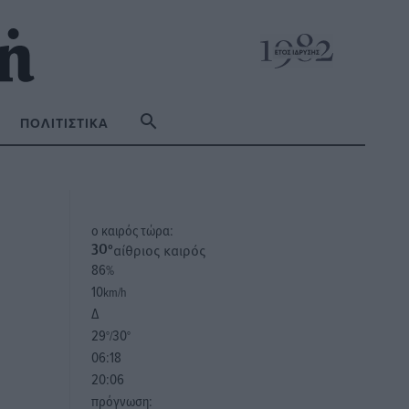
ΠΟΛΙΤΙΣΤΙΚΆ
o καιρός τώρα:
αίθριος καιρός
30
°
86
%
10
km/h
Δ
29
30
°/
°
06:18
20:06
πρόγνωση: