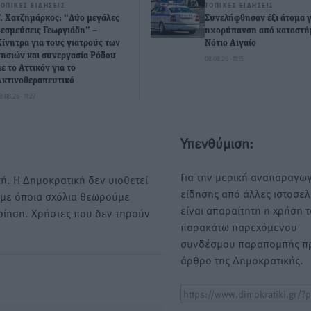
ΤΟΠΙΚΈΣ ΕΙΔΉΣΕΙΣ
ΤΟΠΙΚΈΣ ΕΙΔΉΣΕΙΣ
Γ. Χατζημάρκος: “Δύο μεγάλες
Συνελήφθησαν έξι άτομα γ
δεσμεύσεις Γεωργιάδη” –
ηχορύπανση από καταστή
Κίνητρα για τους γιατρούς των
Νότιο Αιγαίο
νησιών και συνεργασία Ρόδου
08.08.26 · 11:15
με το Αττικόν για το
Ακτινοθεραπευτικό
8.08.26 · 11:27
Υπενθύμιση:
Για την μερική αναπαραγωγ
ή. Η Δημοκρατική δεν υιοθετεί
είδησης από άλλες ιστοσελ
υμε όποια σχόλια θεωρούμε
είναι απαραίτητη η χρήση 
οίηση. Χρήστες που δεν τηρούν
παρακάτω παρεχόμενου
συνδέσμου παραπομπής πρ
άρθρο της Δημοκρατικής.