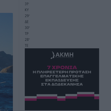
31
°
ΚΥ
29
°
ΔΕ
30
°
ΤΡ
28
°
ΤΕ