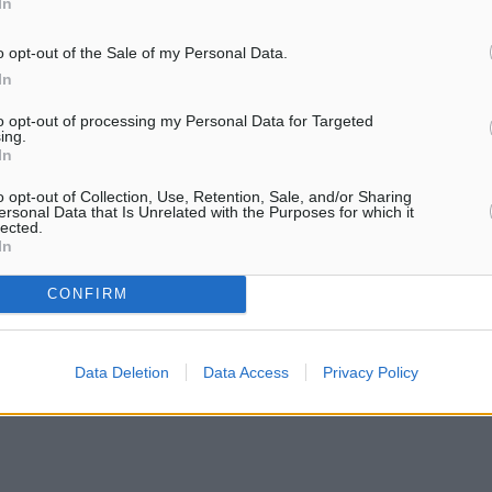
In
Γκίκας συμμετείχε στις εργ
του Ετήσιου
o opt-out of the Sale of my Personal Data.
Τακτικού Συνεδρίου της Κ
In
Πολιτικής συνεχίζει με
τα την προσπάθεια για την
to opt-out of processing my Personal Data for Targeted
ing.
 του Μεταφορικού
In
λείου στήριξης της
o opt-out of Collection, Use, Retention, Sale, and/or Sharing
ersonal Data that Is Unrelated with the Purposes for which it
τη βελτίωση του μέτρου
lected.
In
λων των νησιωτών .
CONFIRM
ς απαιτεί συνέπεια και
ι οι επιχειρήσεις των
Data Deletion
Data Access
Privacy Policy
 ανάπτυξης και προόδου.