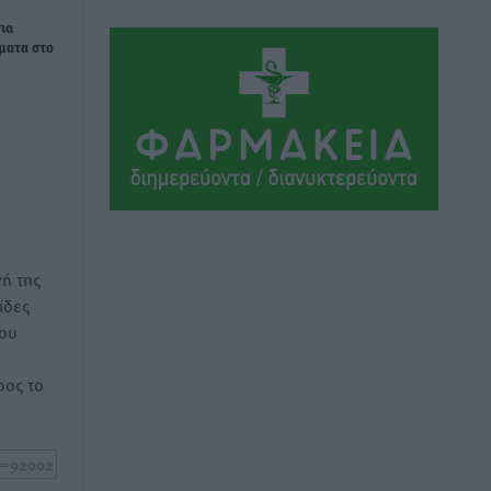
ΣΕΓΑΣ: Πιστώθηκαν τα έξοδα
ια
μετακίνησης του Πανελληνίου
ματα στο
Πρωταθλήματος Κ20 στα σωματεία
Αθλητικά
•
πριν 6 ώρες
Ευρωπαϊκό Πρωτάθλημα Στίβου: Πότε
αγωνίζονται η Μαγκούλια, η
Σπανουδάκη και ο Κριτούλης
Αθλητικά
•
πριν 6 ώρες
ή της
Εθνική Παίδων: Ο Χριστοδούλου και η
ίδες
καλύτερη φουρνιά των τελευταίων
του
ετών
Αθλητικά
•
πριν 6 ώρες
ος το
Διαγόρας: Ανανέωσε ο Μιχάλης
Χατζηγεωργίου
Αθλητικά
•
πριν 6 ώρες