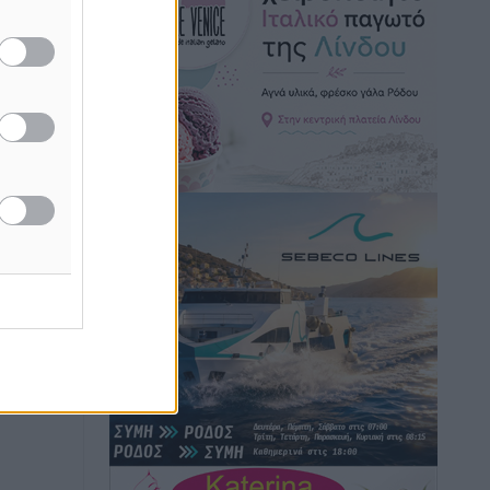
ασίες
Ειδήσεις
•
πριν 5 ώρες
ΕΔΕ (Αλεξανδρούπολη…
Γ. Χατζημάρκος: “Δύο μεγάλες
δεσμεύσεις Γεωργιάδη” – Κίνητρα για
τους γιατρούς των νησιών και
συνεργασία Ρόδου με το Αττικόν για το
Ακτινοθεραπευτικό
Τοπικές Ειδήσεις
•
πριν 5 ώρες
Σούπερ μάρκετ: Διευρύνεται η εθνική
πρωτοβουλία για τις τιμές – Eρχονται
νέες συμμετοχές εταιρειών
Ειδήσεις
•
πριν 5 ώρες
Συνελήφθησαν έξι άτομα για
ηχορύπανση από καταστήματα στο
Νότιο Αιγαίο