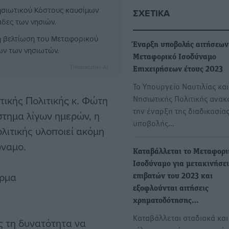
σιωτικού Κόστους καυσίμων
ΣΧΕΤΙΚΆ
νάδες των νησιών.
τη βελτίωση του Μεταφορικού
Έναρξη υποβολής αιτήσεων 
ων των νησιωτών.
Μεταφορικό Ισοδύναμο
Dimokratiki AI
Επιχειρήσεων έτους 2023
Το Υπουργείο Ναυτιλίας και
Νησιωτικής Πολιτικής ανακ
τικής Πολιτικής κ. Φώτη
την έναρξη της διαδικασία
τημα λίγων ημερών, η
υποβολής…
λιτικής υλοποιεί ακόμη
ύναμο.
Καταβάλλεται το Μεταφορι
Ισοδύναμο για μετακινήσει
όρμα
επιβατών του 2023 και
εξοφλούνται αιτήσεις
χρηματοδότησης…
Καταβάλλεται σταδιακά και
υς τη δυνατότητα να