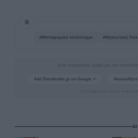
#Μεταφορικό Ισοδύναμο
#Νησιωτική Πολι
Δείτε περισσότερα άρθρα μας στα αποτελέσ
Add Dimokratiki.gr on Google ↗
Ακολουθήστ
Στο Google News πατήστε ★ Ακολουθ
Δ