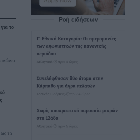
Ροή ειδήσεων
για το
Γ’ Εθνική Κατηγορία: Οι ημερομηνίες
των αγωνιστικών της κανονικής
περιόδου
οινώνει
Αθλητικά
•
πριν 4 ώρες
ς
Συνελήφθησαν δύο άτομα στην
Κάρπαθο για άγρα πελατών
κό
Τοπικές Ειδήσεις
•
πριν 4 ώρες
ς
Χωρίς υποχρεωτική παρουσία μικρών
στη 12άδα
Αθλητικά
•
πριν 5 ώρες
 ως το