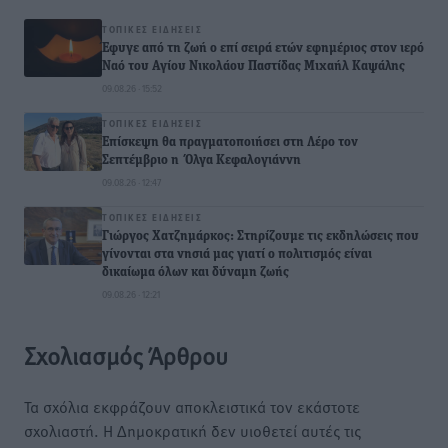
ΤΟΠΙΚΈΣ ΕΙΔΉΣΕΙΣ
Έφυγε από τη ζωή ο επί σειρά ετών εφημέριος στον ιερό
Ναό του Αγίου Νικολάου Παστίδας Μιχαήλ Καψάλης
09.08.26 · 15:52
ΤΟΠΙΚΈΣ ΕΙΔΉΣΕΙΣ
Επίσκεψη θα πραγματοποιήσει στη Λέρο τον
Σεπτέμβριο η Όλγα Κεφαλογιάννη
09.08.26 · 12:47
ΤΟΠΙΚΈΣ ΕΙΔΉΣΕΙΣ
Γιώργος Χατζημάρκος: Στηρίζουμε τις εκδηλώσεις που
γίνονται στα νησιά μας γιατί ο πολιτισμός είναι
δικαίωμα όλων και δύναμη ζωής
09.08.26 · 12:21
Σχολιασμός Άρθρου
Τα σχόλια εκφράζουν αποκλειστικά τον εκάστοτε
σχολιαστή. Η Δημοκρατική δεν υιοθετεί αυτές τις