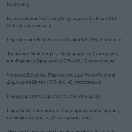
Κάρπαθος)
Καινοτομία και Ανάπτυξη Επιχειρηματικών Ιδεών (11/5–
31/5, εξ αποστάσεως)
Παραδοσιακό Βελονάκι στο Χωριό (11/5–11/6, Ασκληπειό)
Τουριστικό Marketing ΙΙ – Προχωρημένες Στρατηγικές
και Ψηφιακές Εφαρμογές (12/5–2/6, εξ αποστάσεως)
Ψηφιακά Εργαλεία: Παρουσιάσεις με PowerPoint και
Δημιουργία Βίντεο (17/5–4/6, εξ αποστάσεως)
Προγράμματα που βρίσκονται ήδη σε εξέλιξη
Παράλληλα, υλοποιούνται ήδη επιμορφωτικές δράσεις
σε διάφορα νησιά της Περιφέρειας, όπως:
Αθλητικά Παιδαγωγικά Παιχνίδια για Εκπαιδευτικούς