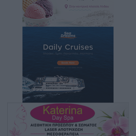
Τα φοιτητικά ενοίκια «τινάζουν στον αέρα» τους
οικογενειακούς προϋπολογισμούς
Ειδήσεις
•
πριν 6 ώρες
Δύο νέοι ξενώνες παραδόθηκαν στις Ένοπλες
Δυνάμεις στη νήσο Ρω
Τοπικές Ειδήσεις
•
πριν 6 ώρες
Συνεχίζεται η έξοδος του Αυγούστου – Πάνω από
34.000 αναχωρούν σήμερα μόνο από τον Πειραιά
Ειδήσεις
•
πριν 6 ώρες
Μόνιμες θέσεις στους παιδικούς σταθμούς: Οι
προϋποθέσεις, η 24μηνη εμπειρία και οι προθεσμίες
για τους δήμους
Τοπικές Ειδήσεις
•
πριν 7 ώρες