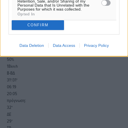
Retention, Sale, and/or Sharing of my
Personal Data that Is Unrelated with the
Purposes for which it was collected.
Opted In
CONFIRM
o καιρός τώρα:
30
°
Data Deletion
Data Access
Privacy Policy
αίθριος καιρός
50
%
18
km/h
Β-ΒΔ
31
31
°/
°
06:19
20:05
πρόγνωση:
32
°
ΔΕ
29
°
ΤΡ