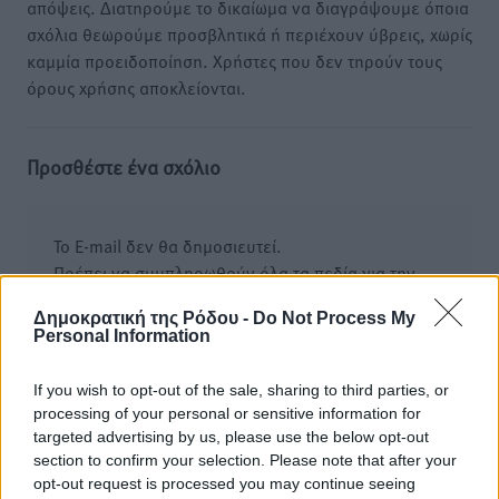
απόψεις. Διατηρούμε το δικαίωμα να διαγράψουμε όποια
σχόλια θεωρούμε προσβλητικά ή περιέχουν ύβρεις, χωρίς
καμμία προειδοποίηση. Χρήστες που δεν τηρούν τους
όρους χρήσης αποκλείονται.
Προσθέστε ένα σχόλιο
Το E-mail δεν θα δημοσιευτεί.
Πρέπει να συμπληρωθούν όλα τα πεδία για την
υποβολή του σχολίου.
Δημοκρατική της Ρόδου -
Do Not Process My
Personal Information
Όνοματεπώνυμο
Email
If you wish to opt-out of the sale, sharing to third parties, or
processing of your personal or sensitive information for
targeted advertising by us, please use the below opt-out
Φύλαξε τα στοιχεία μου για την επόμενη φορά.
section to confirm your selection. Please note that after your
opt-out request is processed you may continue seeing