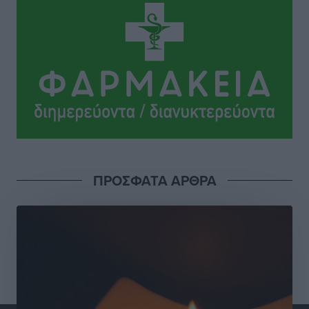
Οδηγός στη Ρόδο τράκαρε σταθμευμένο αυτοκίνητο,
παρέσυρε 72χρονο και διέφυγε
Τοπικές Ειδήσεις
•
πριν 7 ώρες
Το νέο Ειδικό Χωροταξικό για τον Τουρισμό
ξανασχεδιάζει τον επενδυτικό χάρτη της Ρόδου
Τοπικές Ειδήσεις
•
πριν 8 ώρες
Γιάννης Βασιλάκης: «Η Πρωτοβάθμια Φροντίδα
ΠΡΟΣΦΑΤΑ ΑΡΘΡΑ
Υγείας πρέπει να φτάνει σε κάθε γωνιά – Ενισχύουμε
τις δομές, δεν τις αποδυναμώνουμε»
Συνεντεύξεις
•
πριν 8 ώρες
Ιδρυμα Ωνάση: Το όραμα πίσω από τα δύο νέα
σχολεία της Ρόδου
Συνεντεύξεις
•
πριν 8 ώρες