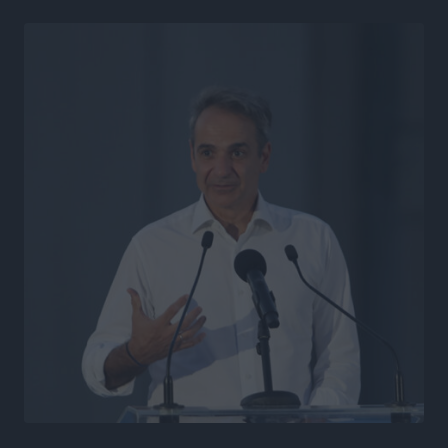
Η υπογεννητικότητα βάζει λουκέτο σε 11 σχολεία
Πρωτοβάθμιας στα Δωδεκάνησα
Ρεπορτάζ
•
πριν 8 ώρες
Κ. Σπανός: Παρά την αυξημένη τουριστική κίνηση, η
αγορά της Ρόδου κινείται κάτω από τις προσδοκίες
Ρεπορτάζ
•
πριν 8 ώρες
Ο λαγοκέφαλος βρήκε επιτέλους τιμή, μένει να βρεθεί
και σχέδιο
Δημο-Κρίσεις
•
πριν 8 ώρες
Το ΠΑΣΟΚ στα Δωδεκάνησα ψάχνει έξι και του
περισσεύουν 14
Δημο-Κρίσεις
•
πριν 8 ώρες