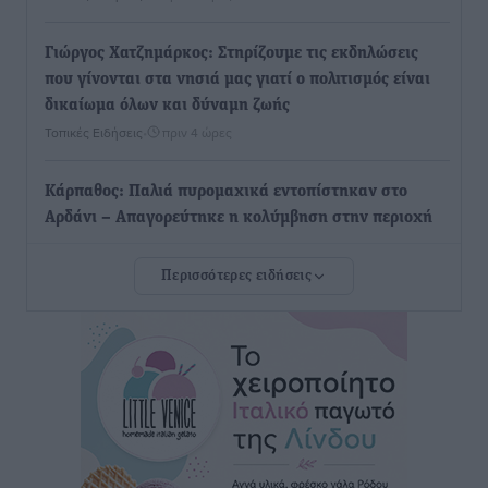
Γιώργος Χατζημάρκος: Στηρίζουμε τις εκδηλώσεις
που γίνονται στα νησιά μας γιατί ο πολιτισμός είναι
δικαίωμα όλων και δύναμη ζωής
Τοπικές Ειδήσεις
•
πριν 4 ώρες
Κάρπαθος: Παλιά πυρομαχικά εντοπίστηκαν στο
Αρδάνι – Απαγορεύτηκε η κολύμβηση στην περιοχή
Τοπικές Ειδήσεις
•
πριν 4 ώρες
Περισσότερες ειδήσεις
Τουρνάς για φωτιές: «Κανένα περιθώριο
εφησυχασμού» – Σε πλήρη ετοιμότητα ο μηχανισμός
Ειδήσεις
•
πριν 5 ώρες
Καιρός: Επιμένουν οι υψηλές θερμοκρασίες – Ισχυρά
μελτέμια έως 9 μποφόρ, σε «Red Code» 6 περιοχές
Τοπικές Ειδήσεις
•
πριν 6 ώρες